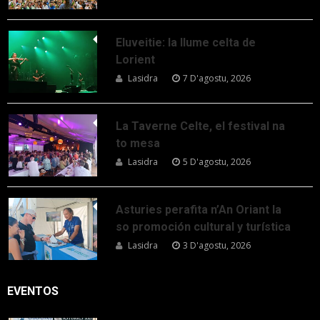
Eluveitie: la llume celta de
Lorient
Lasidra
7 D'agostu, 2026
La Taverne Celte, el festival na
to mesa
Lasidra
5 D'agostu, 2026
Asturies perafita n’An Oriant la
so promoción cultural y turística
Lasidra
3 D'agostu, 2026
EVENTOS