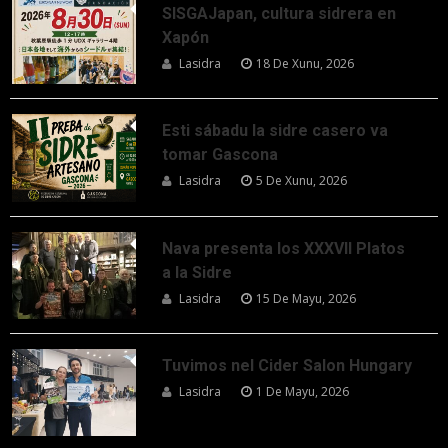
SISGAJapan, cultura sidrera en
Xapón
Lasidra
18 De Xunu, 2026
Esti sábadu la sidre casero va
tomar Gascona
Lasidra
5 De Xunu, 2026
Nava presenta los XXXVII Platos
a la Sidre
Lasidra
15 De Mayu, 2026
Tuvimos nel Cider Salon Hungary
Lasidra
1 De Mayu, 2026