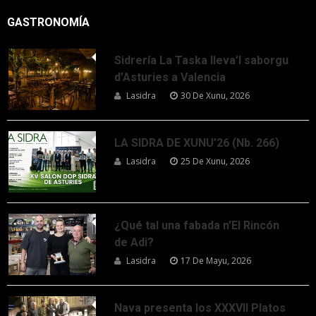
GASTRONOMÍA
Sidrería La Taska lleva’l saborgu
d’Asturies a Valencia
Lasidra
30 De Xunu, 2026
LA SIDRA DE XUNU’26 (Nb. 266)
Lasidra
25 De Xunu, 2026
¿Qué tal una fabada n’El Rincón
de Adi?
Lasidra
17 De Mayu, 2026
Nava presenta los XXXVII Platos