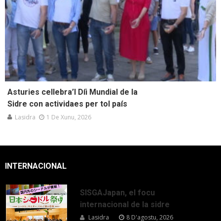
Asturies cellebra’l Díi Mundial de la
Sidre con actividaes per tol país
Lasidra
1 De Xunu, 2026
INTERNACIONAL
SISGAJapan, el focu
internacional de la sidre
Lasidra
8 D'agostu, 2026