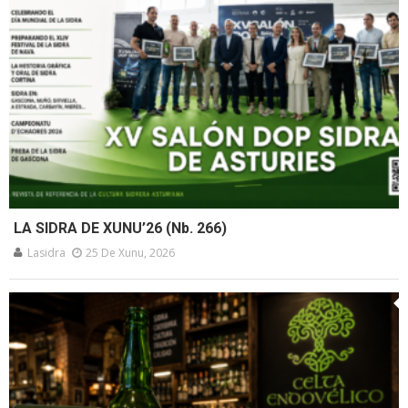
LA SIDRA DE XUNU’26 (Nb. 266)
Lasidra
25 De Xunu, 2026