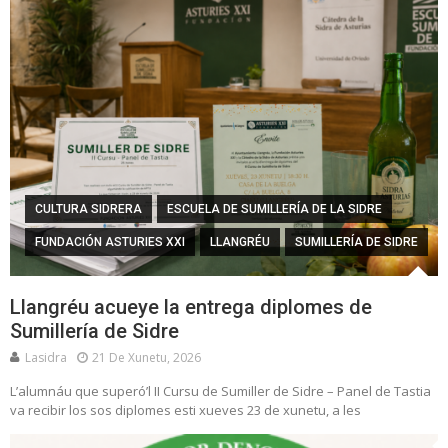
CULTURA SIDRERA
ESCUELA DE SUMILLERÍA DE LA SIDRE
FUNDACIÓN ASTURIES XXI
LLANGRÉU
SUMILLERÍA DE SIDRE
Llangréu acueye la entrega diplomes de
Sumillería de Sidre
Lasidra
21 De Xunetu, 2026
L’alumnáu que superó’l II Cursu de Sumiller de Sidre – Panel de Tastia
va recibir los sos diplomes esti xueves 23 de xunetu, a les