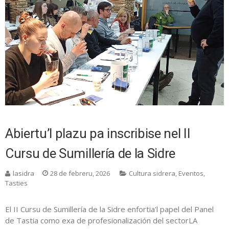
Abiertu’l plazu pa inscribise nel II
Cursu de Sumillería de la Sidre
lasidra
28 de febreru, 2026
Cultura sidrera
,
Eventos
,
Tasties
El II Cursu de Sumillería de la Sidre enfortia’l papel del Panel
de Tastia como exa de profesionalización del sectorLA