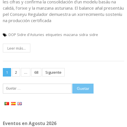
les cifras y confirma la consolidación d’un modelu basáu na
calidá, l’orixe y la manzana asturiana. El balance añal presentáu
pel Conseyu Regulador demuestra un xorrecimientu sosteníu
na producción certificada
DOP Sidre d'Asturies
etiquetes
mazana
sidra
sidre
Leer más...
Posts
1
2
…
68
Siguiente
pagination
Guetar:
Eventos en Agostu 2026