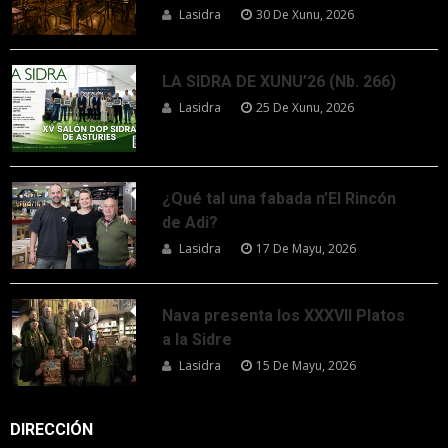
Lasidra
30 De Xunu, 2026
LA SIDRA DE XUNU’26 (Nb. 266)
Lasidra
25 De Xunu, 2026
¿Qué tal una fabada n’El Rincón
de Adi?
Lasidra
17 De Mayu, 2026
Nava presenta los XXXVII Platos
a la Sidre
Lasidra
15 De Mayu, 2026
DIRECCIÓN