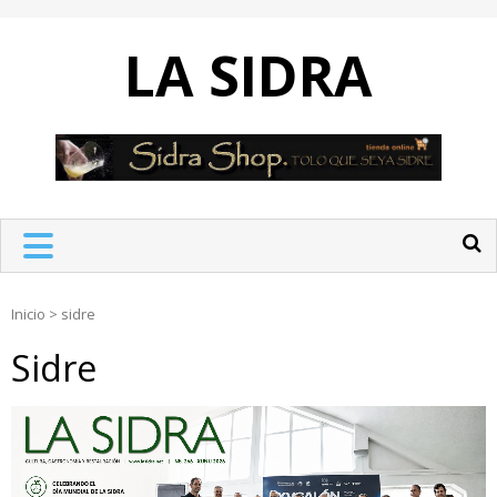
Skip
to
LA SIDRA
content
Inicio
>
sidre
Sidre