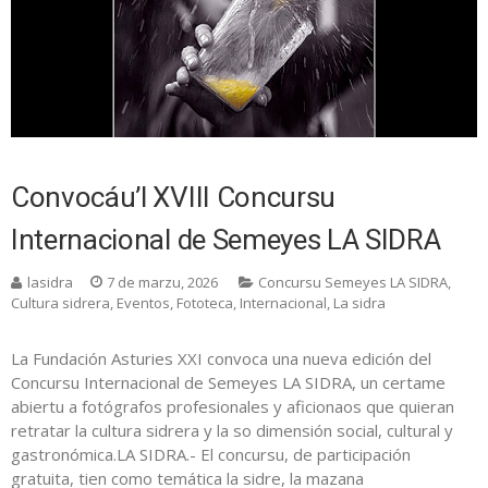
Convocáu’l XVIII Concursu
Internacional de Semeyes LA SIDRA
lasidra
7 de marzu, 2026
Concursu Semeyes LA SIDRA
,
Cultura sidrera
,
Eventos
,
Fototeca
,
Internacional
,
La sidra
La Fundación Asturies XXI convoca una nueva edición del
Concursu Internacional de Semeyes LA SIDRA, un certame
abiertu a fotógrafos profesionales y aficionaos que quieran
retratar la cultura sidrera y la so dimensión social, cultural y
gastronómica.LA SIDRA.- El concursu, de participación
gratuita, tien como temática la sidre, la mazana