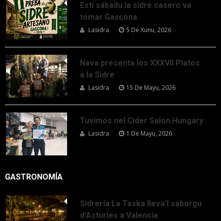
Esti sábadu la sidre casero va
tomar Gascona
Lasidra
5 De Xunu, 2026
Nava presenta los XXXVII Platos
a la Sidre
Lasidra
15 De Mayu, 2026
Tuvimos nel Cider Salon Hungary
Lasidra
1 De Mayu, 2026
GASTRONOMÍA
Sidrería La Taska lleva’l saborgu
d’Asturies a Valencia