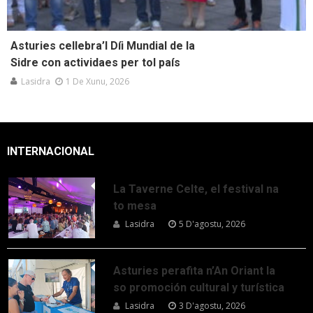
Asturies cellebra’l Díi Mundial de la
Sidre con actividaes per tol país
Lasidra
1 De Xunu, 2026
INTERNACIONAL
La Taverne Celte, el festival na
to mesa
Lasidra
5 D'agostu, 2026
Asturies perafita n’An Oriant la
so promoción cultural y turística
Lasidra
3 D'agostu, 2026