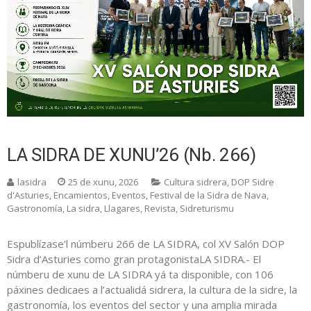
LA SIDRA DE XUNU’26 (Nb. 266)
lasidra
25 de xunu, 2026
Cultura sidrera
,
DOP Sidre
d'Asturies
,
Encamientos
,
Eventos
,
Festival de la Sidra de Nava
,
Gastronomía
,
La sidra
,
Llagares
,
Revista
,
Sidreturismu
Espublízase’l númberu 266 de LA SIDRA, col XV Salón DOP
Sidra d’Asturies como gran protagonistaLA SIDRA.- El
númberu de xunu de LA SIDRA yá ta disponible, con 106
páxines dedicaes a l’actualidá sidrera, la cultura de la sidre, la
gastronomía, los eventos del sector y una amplia mirada