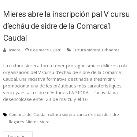
Mieres abre la inscripción pal V cursu
d’echáu de sidre de la Comarca’l
Caudal
lasidra
6 de marzu, 2026
Cultura sidrera
,
Echaores
La cultura sidrera torna tener protagonismu en Mieres cola
organización del V Cursu d’echáu de sidre de la Comarca’l
Caudal, una iniciativa formativa destinada a tresmitir y
promocionar una de les práutiques más carauterístiques
venceyaes a la sidre n’Asturies.LA SIDRA.- L’actividá va
desencolcase ente’l 23 de marzu y el 16
Comarca del Caudal
cultura sidrera
cursu d’echáu de sidre
llagares
Mieres
sidre
Leer más...