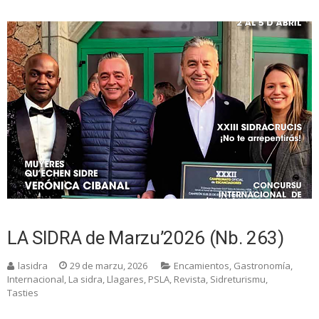
LA SIDRA de Marzu’2026 (Nb. 263)
lasidra
29 de marzu, 2026
Encamientos
,
Gastronomía
,
Internacional
,
La sidra
,
Llagares
,
PSLA
,
Revista
,
Sidreturismu
,
Tasties