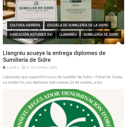
CULTURA SIDRERA
ESCUELA DE SUMILLERÍA DE LA SIDRE
FUNDACIÓN ASTURIES XXI
LLANGRÉU
SUMILLERÍA DE SIDRE
Llangréu acueye la entrega diplomes de
Sumillería de Sidre
Lasidra
21 De Xunetu, 2026
L’alumnáu que superó’l II Cursu de Sumiller de Sidre – Panel de Tastia
va recibir los sos diplomes esti xueves 23 de xunetu, a les