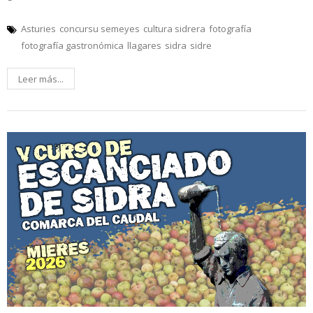
Asturies
concursu semeyes
cultura sidrera
fotografía
fotografía gastronómica
llagares
sidra
sidre
Leer más...