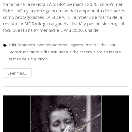
Yá ta na cai la revista LA SIDRA de marzu 2026, cola Primer
Sidre L’Añu y la entrega premios del campeonatu d'echaores
como protagonistes LA SIDRA.- El númberu de marzu de la
revista LA SIDRA llega cargáu d’actividá y pasión sidrera, col
focu puestu na Primer Sidre L’Añu 2026, una de
cultura sidrera
eventos sidreros
llagares
Primer Sidre l'Añu
SIdracrucis
sidre
sidre asturiana
sidre casero
sidre en maera
tasties de sidre
xixon
Leer más...