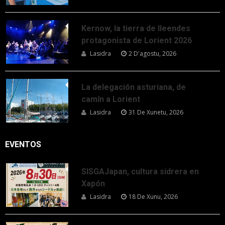
Kernow, la tierra de lleendes
protagonista de Lorient 2026
Lasidra
2 D'agostu, 2026
La delegación asturiana, de
camín a Lorient
Lasidra
31 De Xunetu, 2026
EVENTOS
SISGAJapan, cultura sidrera en
Xapón
Lasidra
18 De Xunu, 2026