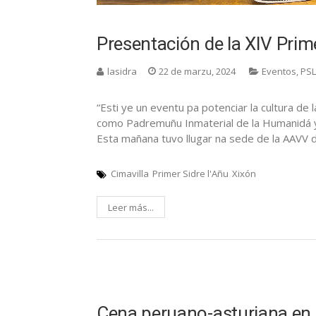
Presentación de la XIV Prime
lasidra
22 de marzu, 2024
Eventos
,
PS
“Esti ye un eventu pa potenciar la cultura de 
como Padremuñu Inmaterial de la Humanidá 
Esta mañana tuvo llugar na sede de la AAVV d
Cimavilla
Primer Sidre l'Añu
Xixón
Leer más...
Cena peruano-asturiana en