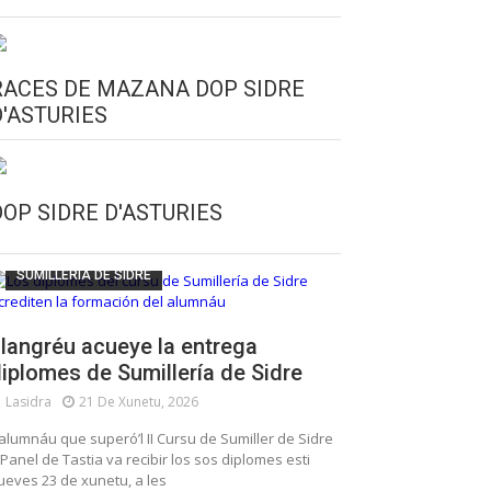
RACES DE MAZANA DOP SIDRE
D'ASTURIES
CULTURA SIDRERA
ESCUELA DE SUMILLERÍA DE LA SIDRE
DOP SIDRE D'ASTURIES
FUNDACIÓN ASTURIES XXI
LLANGRÉU
SUMILLERÍA DE SIDRE
langréu acueye la entrega
iplomes de Sumillería de Sidre
Lasidra
21 De Xunetu, 2026
’alumnáu que superó’l II Cursu de Sumiller de Sidre
 Panel de Tastia va recibir los sos diplomes esti
ueves 23 de xunetu, a les