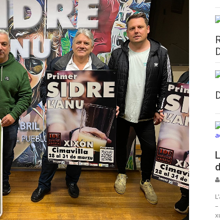
L
d
L
–
x