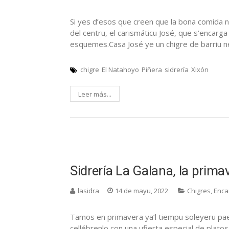
Si yes d’esos que creen que la bona comida na
del centru, el carismáticu José, que s’encarg
esquemes.Casa José ye un chigre de barriu ne
chigre
El Natahoyo
Piñera
sidrería
Xixón
Leer más...
Sidrería La Galana, la prima
lasidra
14 de mayu, 2022
Chigres
,
Enca
Tamos en primavera ya’l tiempu soleyeru paez 
cellébrenlo con una ufierta especial de plat