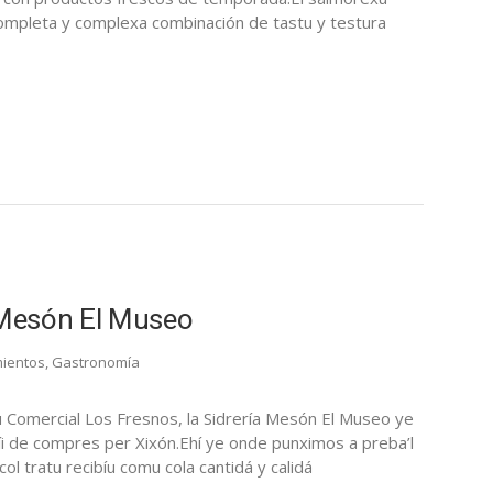
ompleta y complexa combinación de tastu y testura
 Mesón El Museo
ientos
,
Gastronomía
ru Comercial Los Fresnos, la Sidrería Mesón El Museo ye
 de compres per Xixón.Ehí ye onde punximos a preba’l
l tratu recibíu comu cola cantidá y calidá