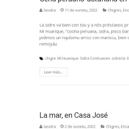
lasidra
11 de xunetu, 2022
Chigres
,
En
La sidre va bien con tou y a nós préstanos p
Mi Huarique, “cocina peruana, sidra, pisco b
pidimos un riquísimu arroz con mariscu, bien c
remoyáu
chigre
Mi Huarique
Sidra Contrueces
sidrería
X
Leer más...
La mar, en Casa José
lasidra
2 de xunetu, 2022
Chigres
,
Enc