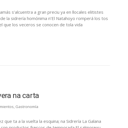
más s’alcuentra a gran preciu ya en llocales elitistes
a de la sidrería homónima n’El Natahoyo romperá los tos
l que los veceros se conocen de tola vida
vera na carta
mientos
,
Gastronomía
que ta a la vuelta la esquina; na Sidrería La Galana
os con productos frescos de temporada.El salmorexu