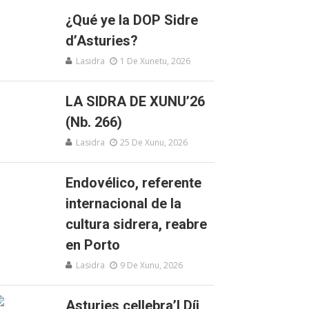
¿Qué ye la DOP Sidre
d’Asturies?
Lasidra
1 De Xunetu, 2026
LA SIDRA DE XUNU’26
(Nb. 266)
Lasidra
25 De Xunu, 2026
Endovélico, referente
internacional de la
cultura sidrera, reabre
en Porto
Lasidra
9 De Xunu, 2026
Asturies cellebra’l Díi