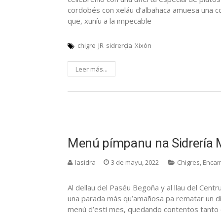
cordobés con xeláu d’albahaca amuesa una c
que, xuníu a la impecable
chigre
JR
sidrerçia
Xixón
Leer más...
Menú pímpanu na Sidrería
lasidra
3 de mayu, 2022
Chigres
,
Encam
Al dellau del Paséu Begoña y al llau del Cent
una parada más qu’amañosa pa rematar un díi
menú d’esti mes, quedando contentos tanto co