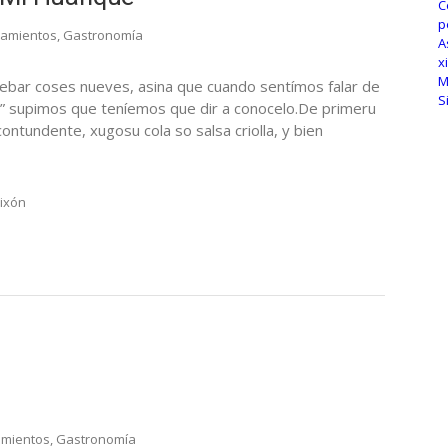
camientos
,
Gastronomía
rebar coses nueves, asina que cuando sentímos falar de
ar” supimos que teníemos que dir a conocelo.De primeru
ontundente, xugosu cola so salsa criolla, y bien
ixón
amientos
,
Gastronomía