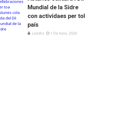
Mundial de la Sidre
con actividaes per tol
país
Lasidra
1 De Xunu, 2026