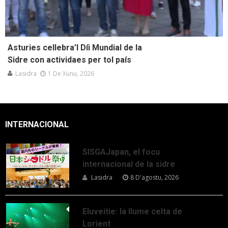
Asturies cellebra’l Díi Mundial de la
Sidre con actividaes per tol país
Lasidra
1 De Xunu, 2026
INTERNACIONAL
SISGAJapan, el focu
internacional de la sidre
Lasidra
8 D'agostu, 2026
Eluveitie: la llume celta de
Lorient