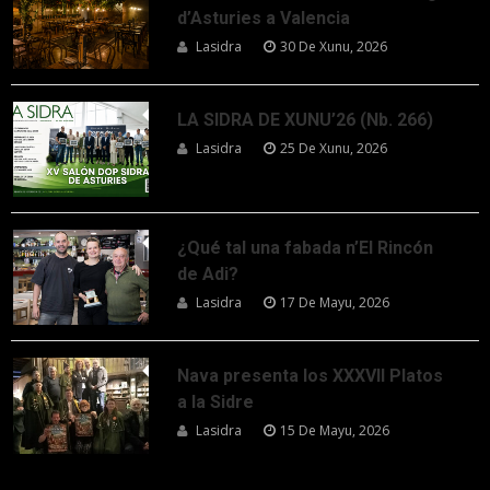
d’Asturies a Valencia
Lasidra
30 De Xunu, 2026
LA SIDRA DE XUNU’26 (Nb. 266)
Lasidra
25 De Xunu, 2026
¿Qué tal una fabada n’El Rincón
de Adi?
Lasidra
17 De Mayu, 2026
Nava presenta los XXXVII Platos
a la Sidre
Lasidra
15 De Mayu, 2026