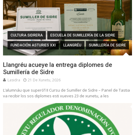
CULTURA SIDRERA
ESCUELA DE SUMILLERÍA DE LA SIDRE
FUNDACIÓN ASTURIES XXI
LLANGRÉU
SUMILLERÍA DE SIDRE
Llangréu acueye la entrega diplomes de
Sumillería de Sidre
Lasidra
21 De Xunetu, 2026
L’alumnáu que superó’l II Cursu de Sumiller de Sidre – Panel de Tastia
va recibir los sos diplomes esti xueves 23 de xunetu, a les