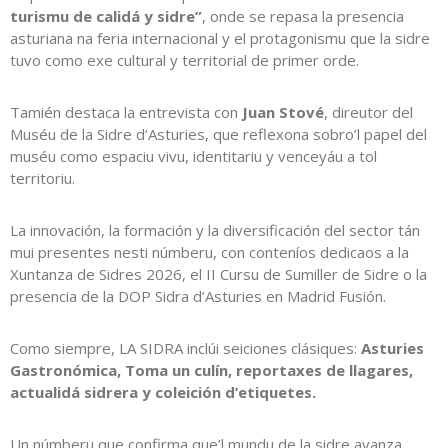
turismu de calidá y sidre”
, onde se repasa la presencia
asturiana na feria internacional y el protagonismu que la sidre
tuvo como exe cultural y territorial de primer orde.
Tamién destaca la entrevista con
Juan Stové
, direutor del
Muséu de la Sidre d’Asturies, que reflexona sobro’l papel del
muséu como espaciu vivu, identitariu y venceyáu a tol
territoriu.
La innovación, la formación y la diversificación del sector tán
mui presentes nesti númberu, con conteníos dedicaos a la
Xuntanza de Sidres 2026, el II Cursu de Sumiller de Sidre o la
presencia de la DOP Sidra d’Asturies en Madrid Fusión.
Como siempre, LA SIDRA inclúi seiciones clásiques:
Asturies
Gastronómica, Toma un culín, reportaxes de llagares,
actualidá sidrera y coleición d’etiquetes.
Un númberu que confirma que’l mundu de la sidre avanza,