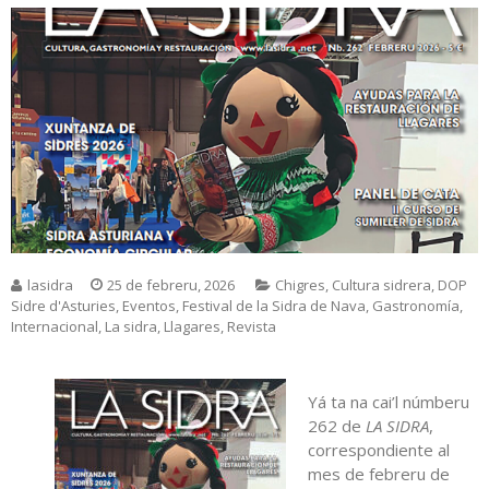
lasidra
25 de febreru, 2026
Chigres
,
Cultura sidrera
,
DOP
Sidre d'Asturies
,
Eventos
,
Festival de la Sidra de Nava
,
Gastronomía
,
Internacional
,
La sidra
,
Llagares
,
Revista
Yá ta na cai’l númberu
262 de
LA SIDRA
,
correspondiente al
mes de febreru de