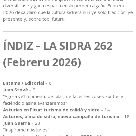
diversifícase y gana espaciu ensin perder raigañu. Febreru
2026 dexa claro que la cultura sidrera nun ye solo tradición: ye
presente y, sobre too, futuru.
ÍNDIZ – LA SIDRA 262
(Febreru 2026)
Entamu / Editorial
– 6
Juan Stové
– 9
“Agora ye’l momentu de falar, de facer les coses xuntos y
faciéndolo asina avanzaremos”
Asturies en Fitur: turismu de calidá y sidre
– 14
Asturies, alma de sidra, nueva campaña de turismu
– 18
Juan Guerra
– 23
“Inspírome n’Asturies”