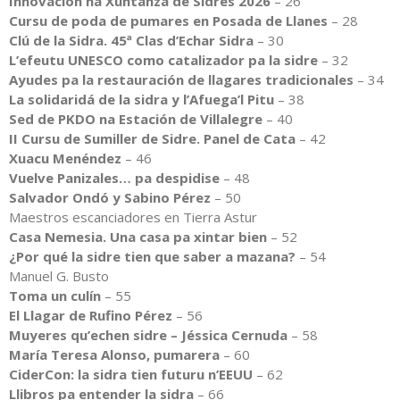
Innovación na Xuntanza de Sidres 2026
– 26
Cursu de poda de pumares en Posada de Llanes
– 28
Clú de la Sidra. 45ª Clas d’Echar Sidra
– 30
L’efeutu UNESCO como catalizador pa la sidre
– 32
Ayudes pa la restauración de llagares tradicionales
– 34
La solidaridá de la sidra y l’Afuega’l Pitu
– 38
Sed de PKDO na Estación de Villalegre
– 40
II Cursu de Sumiller de Sidre. Panel de Cata
– 42
Xuacu Menéndez
– 46
Vuelve Panizales… pa despidise
– 48
Salvador Ondó y Sabino Pérez
– 50
Maestros escanciadores en Tierra Astur
Casa Nemesia. Una casa pa xintar bien
– 52
¿Por qué la sidre tien que saber a mazana?
– 54
Manuel G. Busto
Toma un culín
– 55
El Llagar de Rufino Pérez
– 56
Muyeres qu’echen sidre – Jéssica Cernuda
– 58
María Teresa Alonso, pumarera
– 60
CiderCon: la sidra tien futuru n’EEUU
– 62
Llibros pa entender la sidra
– 66