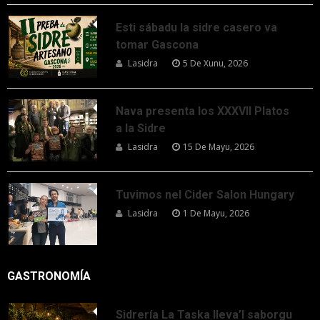
Esti sábadu la sidre casero va
tomar Gascona
Lasidra
5 De Xunu, 2026
Nava presenta los XXXVII Platos
a la Sidre
Lasidra
15 De Mayu, 2026
Tuvimos nel Cider Salon Hungary
Lasidra
1 De Mayu, 2026
GASTRONOMÍA
Sidrería La Taska lleva’l saborgu