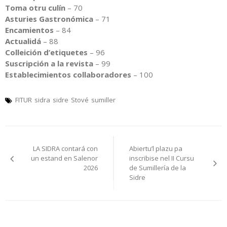
Toma otru culín
– 70
Asturies Gastronómica
– 71
Encamientos
– 84
Actualidá
– 88
Colleición d’etiquetes
– 96
Suscripción a la revista
– 99
Establecimientos collaboradores
– 100
FITUR
sidra
sidre
Stové
sumiller
Navegación
LA SIDRA contará con
Abiertu’l plazu pa
pelos
un estand en Salenor
inscribise nel II Cursu
2026
de Sumillería de la
artículos
Sidre