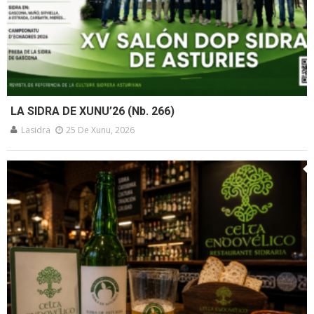
LA SIDRA DE XUNU’26 (Nb. 266)
Lasidra
25 De Xunu, 2026