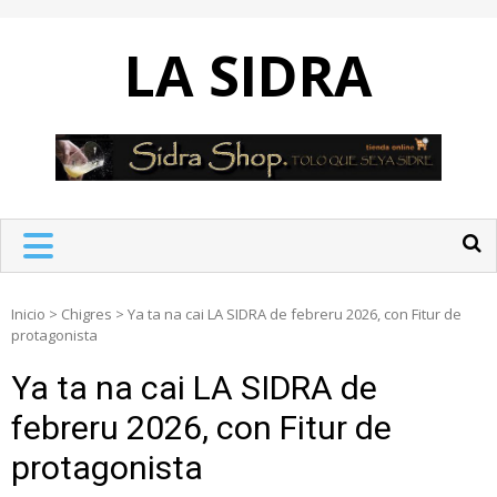
Skip
to
LA SIDRA
content
Inicio
>
Chigres
>
Ya ta na cai LA SIDRA de febreru 2026, con Fitur de
protagonista
Ya ta na cai LA SIDRA de
febreru 2026, con Fitur de
protagonista