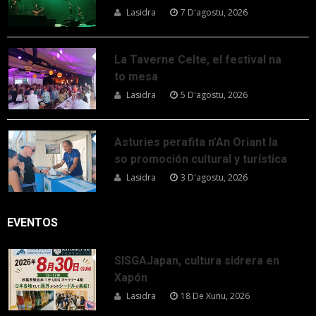
Lasidra
7 D'agostu, 2026
La Taverne Celte, el festival na
to mesa
Lasidra
5 D'agostu, 2026
Asturies perafita n’An Oriant la
so promoción cultural y turística
Lasidra
3 D'agostu, 2026
EVENTOS
SISGAJapan, cultura sidrera en
Xapón
Lasidra
18 De Xunu, 2026