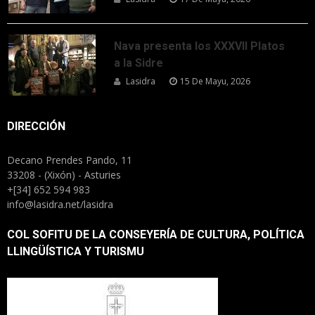
Nava presenta los XXXVII Platos
a la Sidre
Lasidra
15 De Mayu, 2026
DIRECCIÓN
Decano Prendes Pando, 11
33208 - (Xixón) - Asturies
+[34] 652 594 983
info@lasidra.net/lasidra
COL SOFITU DE LA CONSEYERÍA DE CULTURA, POLÍTICA
LLINGÜÍSTICA Y TURISMU