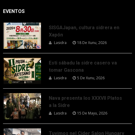
EVENTOS
SISGAJapan, cultura sidrera en
Xapón
Lasidra
18 De Xunu, 2026
Esti sábadu la sidre casero va
tomar Gascona
Lasidra
5 De Xunu, 2026
Nava presenta los XXXVII Platos
a la Sidre
Lasidra
15 De Mayu, 2026
Tuvimos nel Cider Salon Hungary