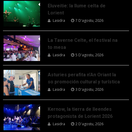
Eluveitie: la llume celta de
Lorient
Lasidra
7 D'agostu, 2026
La Taverne Celte, el festival na
to mesa
Lasidra
5 D'agostu, 2026
Asturies perafita n’An Oriant la
so promoción cultural y turística
Lasidra
3 D'agostu, 2026
Kernow, la tierra de lleendes
protagonista de Lorient 2026
Lasidra
2 D'agostu, 2026