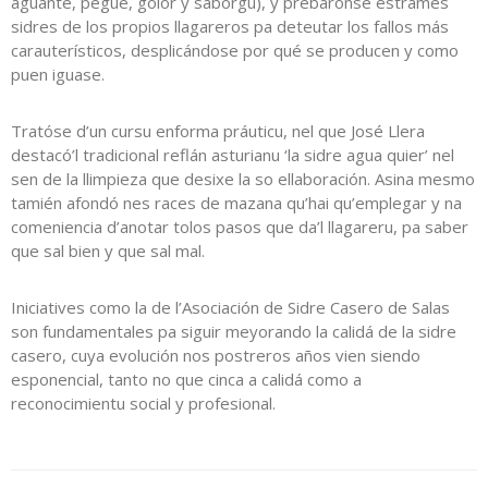
aguante, pegue, golor y saborgu), y prebáronse estrames
sidres de los propios llagareros pa deteutar los fallos más
carauterísticos, desplicándose por qué se producen y como
puen iguase.
Tratóse d’un cursu enforma práuticu, nel que José Llera
destacó’l tradicional reflán asturianu ‘la sidre agua quier’ nel
sen de la llimpieza que desixe la so ellaboración. Asina mesmo
tamién afondó nes races de mazana qu’hai qu’emplegar y na
comeniencia d’anotar tolos pasos que da’l llagareru, pa saber
que sal bien y que sal mal.
Iniciatives como la de l’Asociación de Sidre Casero de Salas
son fundamentales pa siguir meyorando la calidá de la sidre
casero, cuya evolución nos postreros años vien siendo
esponencial, tanto no que cinca a calidá como a
reconocimientu social y profesional.