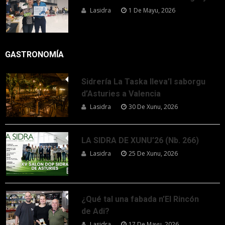
Lasidra
1 De Mayu, 2026
GASTRONOMÍA
Sidrería La Taska lleva’l saborgu
d’Asturies a Valencia
Lasidra
30 De Xunu, 2026
LA SIDRA DE XUNU’26 (Nb. 266)
Lasidra
25 De Xunu, 2026
¿Qué tal una fabada n’El Rincón
de Adi?
Lasidra
17 De Mayu, 2026