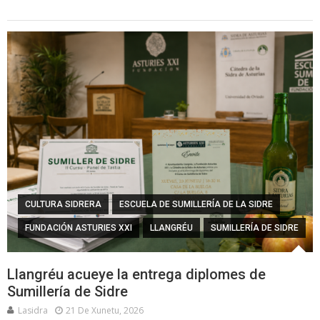
CULTURA SIDRERA
ESCUELA DE SUMILLERÍA DE LA SIDRE
FUNDACIÓN ASTURIES XXI
LLANGRÉU
SUMILLERÍA DE SIDRE
Llangréu acueye la entrega diplomes de
Sumillería de Sidre
Lasidra
21 De Xunetu, 2026