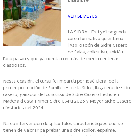
una sidre
VER SEMEYES
LA SIDRA.- Esti ye’l segundu
cursu formativu qu’entama
l’Aso-ciación de Sidre Casero
de Salas, colleutivu, aniciáu
l’añu pasáu y que yá cuenta con más de mediu centenar
d’asociaos.
Nesta ocasión, el cursu foi impartíu por José Llera, de la
primer promoción de Sumilleres de la Sidre, llagareru de sidre
casero, ganador del concursu de Sidre Casero Fecho en
Madera d’esta Primer Sidre L’Añu 2025 y Meyor Sidre Casero
d’Asturies nel 2024.
Na so intervención desplico toles carauterístiques que se
tienen de valorar pa prebar una sidre (collor, espalme,