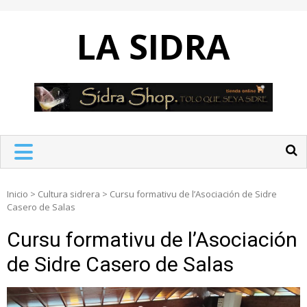
Skip
to
LA SIDRA
content
Inicio
>
Cultura sidrera
>
Cursu formativu de l’Asociación de Sidre
Casero de Salas
Cursu formativu de l’Asociación
de Sidre Casero de Salas