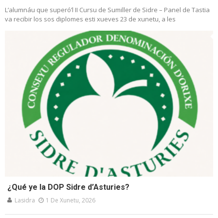
L’alumnáu que superó’l II Cursu de Sumiller de Sidre – Panel de Tastia
va recibir los sos diplomes esti xueves 23 de xunetu, a les
¿Qué ye la DOP Sidre d’Asturies?
Lasidra
1 De Xunetu, 2026