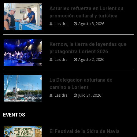
Asturies refuerza en Lorient su
promoción cultural y turística
Lasidra
Agosto 3, 2026
Kernow, la tierra de leyendas que
protagoniza Lorient 2026
Lasidra
Agosto 2, 2026
La Delegacion asturiana de
camino a Lorient
Lasidra
Julio 31, 2026
EVENTOS
El Festival de la Sidra de Navia