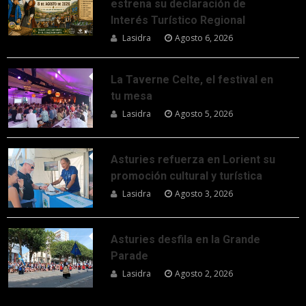
estrena su declaración de
Interés Turístico Regional
Lasidra
Agosto 6, 2026
La Taverne Celte, el festival en
tu mesa
Lasidra
Agosto 5, 2026
Asturies refuerza en Lorient su
promoción cultural y turística
Lasidra
Agosto 3, 2026
Asturies desfila en la Grande
Parade
Lasidra
Agosto 2, 2026