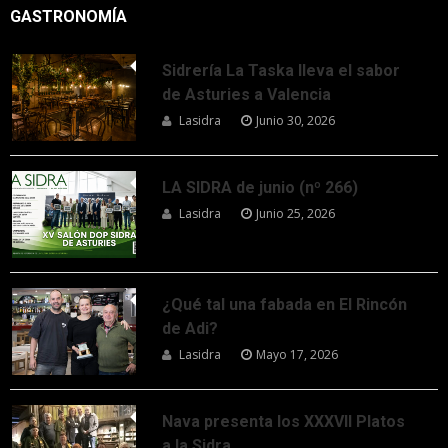
GASTRONOMÍA
Sidrería La Taska lleva el sabor
de Asturies a Valencia
Lasidra
Junio 30, 2026
LA SIDRA de junio (nº 266)
Lasidra
Junio 25, 2026
¿Qué tal una fabada en El Rincón
de Adi?
Lasidra
Mayo 17, 2026
Nava presenta los XXXVII Platos
a la Sidra