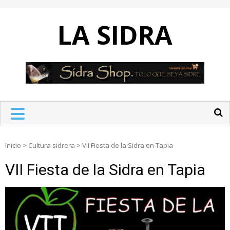
Skip
to
LA SIDRA
content
Inicio
>
Cultura sidrera
>
VII Fiesta de la Sidra en Tapia
VII Fiesta de la Sidra en Tapia