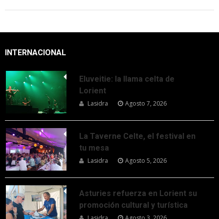
INTERNACIONAL
Eluveitie: la llama celta de
Lorient
Lasidra
Agosto 7, 2026
La Taverne Celte, el festival en
tu mesa
Lasidra
Agosto 5, 2026
Asturies refuerza en Lorient su
promoción cultural y turística
Lasidra
Agosto 3, 2026