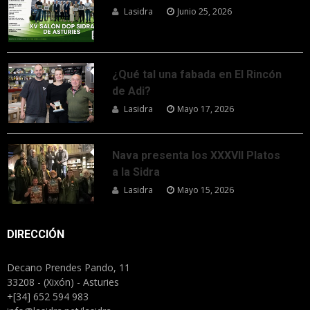
Lasidra
Junio 25, 2026
¿Qué tal una fabada en El Rincón
de Adi?
Lasidra
Mayo 17, 2026
Nava presenta los XXXVII Platos
a la Sidra
Lasidra
Mayo 15, 2026
DIRECCIÓN
Decano Prendes Pando, 11
33208 - (Xixón) - Asturies
+[34] 652 594 983