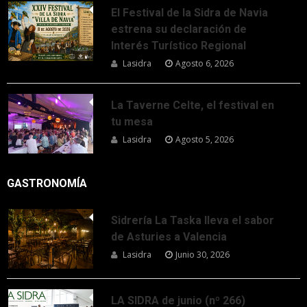
El Festival de la Sidra de Navia
estrena su declaración de
Interés Turístico Regional
Lasidra
Agosto 6, 2026
La Taverne Celte, el festival en
tu mesa
Lasidra
Agosto 5, 2026
GASTRONOMÍA
Sidrería La Taska lleva el sabor
de Asturies a Valencia
Lasidra
Junio 30, 2026
LA SIDRA de junio (nº 266)