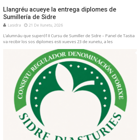
Llangréu acueye la entrega diplomes de
Sumillería de Sidre
Lasidra
21 De Xunetu, 2026
L’alumnáu que superó’l II Cursu de Sumiller de Sidre – Panel de Tastia
va recibir los sos diplomes esti xueves 23 de xunetu, a les