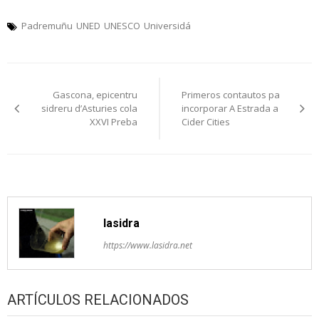
Padremuñu
UNED
UNESCO
Universidá
Navegación
Gascona, epicentru
Primeros contautos pa
pelos
sidreru d’Asturies cola
incorporar A Estrada a
XXVI Preba
Cider Cities
artículos
lasidra
https://www.lasidra.net
ARTÍCULOS RELACIONADOS