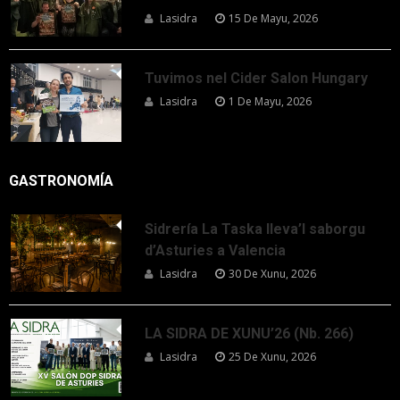
Lasidra
15 De Mayu, 2026
Tuvimos nel Cider Salon Hungary
Lasidra
1 De Mayu, 2026
GASTRONOMÍA
Sidrería La Taska lleva’l saborgu
d’Asturies a Valencia
Lasidra
30 De Xunu, 2026
LA SIDRA DE XUNU’26 (Nb. 266)
Lasidra
25 De Xunu, 2026