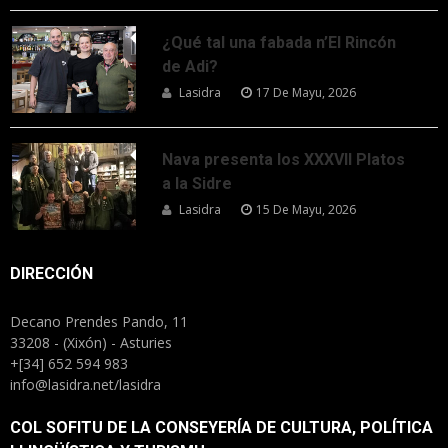
¿Qué tal una fabada n’El Rincón
de Adi?
Lasidra
17 De Mayu, 2026
Nava presenta los XXXVII Platos
a la Sidre
Lasidra
15 De Mayu, 2026
DIRECCIÓN
Decano Prendes Pando, 11
33208 - (Xixón) - Asturies
+[34] 652 594 983
info@lasidra.net/lasidra
COL SOFITU DE LA CONSEYERÍA DE CULTURA, POLÍTICA