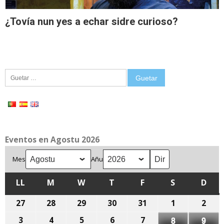
¿Tovía nun yes a echar sidre curioso?
Guetar:
Eventos en Agostu 2026
Mes
Añu
LL
LLUNES
M
MARTES
W
MIÉRCOLES
T
XUEVES
F
VIENRES
S
SÁBADU
D
DOM
27
27
28
28
29
29
30
30
31
31
1
1
2
2
de
de
de
de
de
d'agostu,
d'ag
3
3
4
4
5
5
6
6
7
7
8
8
9
9