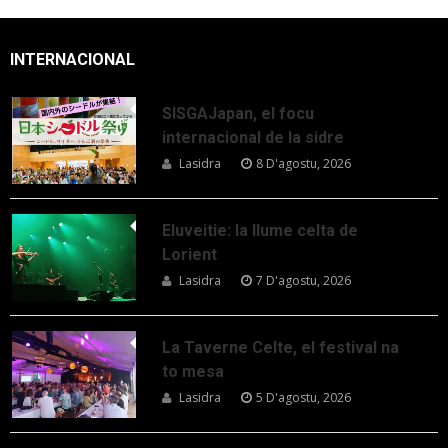
INTERNACIONAL
SISGAJapan, el focu
internacional de la sidre
Lasidra
8 D'agostu, 2026
Eluveitie: la llume celta de
Lorient
Lasidra
7 D'agostu, 2026
La Taverne Celte, el festival na
to mesa
Lasidra
5 D'agostu, 2026