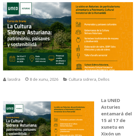
lasidra
8 de xunu, 2026
Cultura sidrera
,
Dellos
La UNED
Asturies
entamará del
15 al 17 de
xunetu en
Xixón un