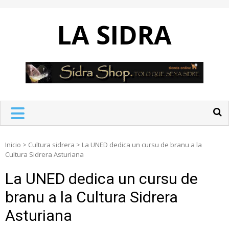
Skip
to
LA SIDRA
content
Inicio
>
Cultura sidrera
>
La UNED dedica un cursu de branu a la
Cultura Sidrera Asturiana
La UNED dedica un cursu de
branu a la Cultura Sidrera
Asturiana