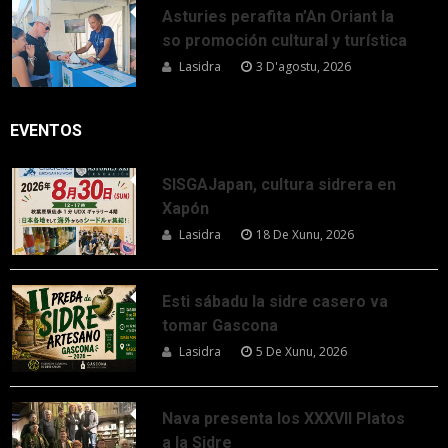
Asturies perafita n’An Oriant la
so promoción cultural y turística
Lasidra
3 D'agostu, 2026
EVENTOS
SISGAJapan, cultura sidrera en
Xapón
Lasidra
18 De Xunu, 2026
Esti sábadu la sidre casero va
tomar Gascona
Lasidra
5 De Xunu, 2026
Nava presenta los XXXVII Platos
a la Sidre