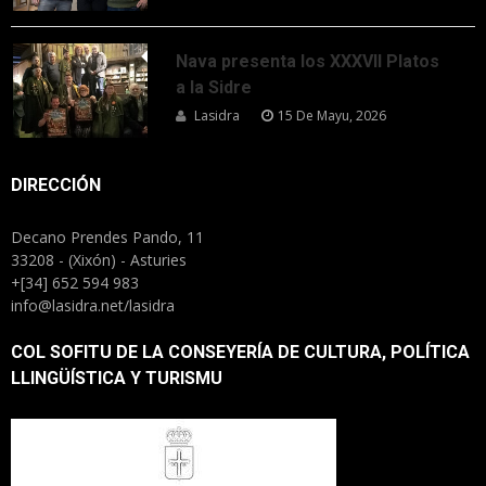
Nava presenta los XXXVII Platos
a la Sidre
Lasidra
15 De Mayu, 2026
DIRECCIÓN
Decano Prendes Pando, 11
33208 - (Xixón) - Asturies
+[34] 652 594 983
info@lasidra.net/lasidra
COL SOFITU DE LA CONSEYERÍA DE CULTURA, POLÍTICA
LLINGÜÍSTICA Y TURISMU