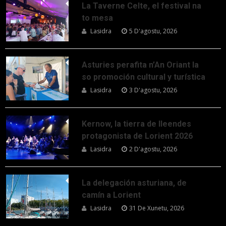
La Taverne Celte, el festival na
to mesa
Lasidra
5 D'agostu, 2026
Asturies perafita n’An Oriant la
so promoción cultural y turística
Lasidra
3 D'agostu, 2026
Kernow, la tierra de lleendes
protagonista de Lorient 2026
Lasidra
2 D'agostu, 2026
La delegación asturiana, de
camín a Lorient
Lasidra
31 De Xunetu, 2026