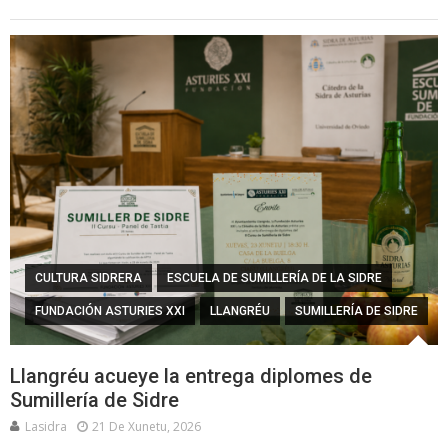
CULTURA SIDRERA
ESCUELA DE SUMILLERÍA DE LA SIDRE
FUNDACIÓN ASTURIES XXI
LLANGRÉU
SUMILLERÍA DE SIDRE
Llangréu acueye la entrega diplomes de
Sumillería de Sidre
Lasidra
21 De Xunetu, 2026