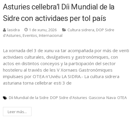
Asturies cellebra’l Díi Mundial de la
Sidre con actividaes per tol país
lasidra
1 de xunu, 2026
Cultura sidrera
,
DOP Sidre
d'Asturies
,
Eventos
,
Internacional
La xornada del 3 de xunu va tar acompañada por más de venti
actividaes culturales, divulgatives y gastronómiques, con
actos en distintos conceyos y la participación del sector
hosteleru al traviés de les V Xornaes Gastronómiques
impulsaes por OTEA n'Uviéu LA SIDRA.- La cultura sidrera
asturiana torna cellebrar esti 3 de
Díi Mundial de la Sidre
DOP Sidre d'Asturies
Gascona
Nava
OTEA
Leer más...