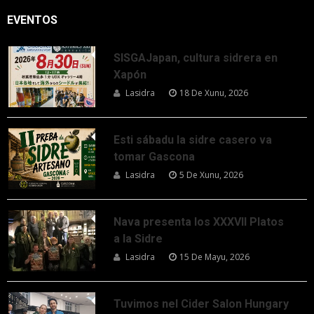
EVENTOS
SISGAJapan, cultura sidrera en
Xapón
Lasidra
18 De Xunu, 2026
Esti sábadu la sidre casero va
tomar Gascona
Lasidra
5 De Xunu, 2026
Nava presenta los XXXVII Platos
a la Sidre
Lasidra
15 De Mayu, 2026
Tuvimos nel Cider Salon Hungary