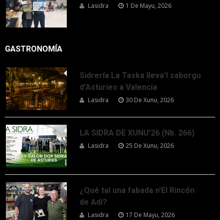
Lasidra
1 De Mayu, 2026
GASTRONOMÍA
Sidrería La Taska lleva’l saborgu
d’Asturies a Valencia
Lasidra
30 De Xunu, 2026
LA SIDRA DE XUNU’26 (Nb. 266)
Lasidra
25 De Xunu, 2026
¿Qué tal una fabada n’El Rincón
de Adi?
Lasidra
17 De Mayu, 2026