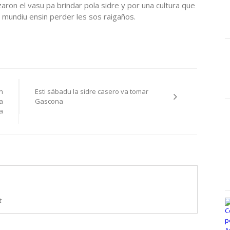
ron el vasu pa brindar pola sidre y por una cultura que
 mundiu ensin perder les sos raigaños.
n
Esti sábadu la sidre casero va tomar
a
Gascona
a
t