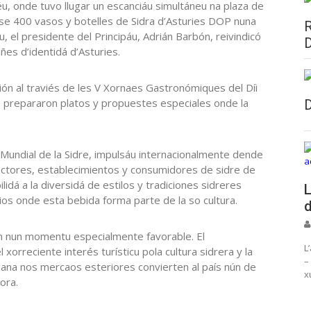
u, onde tuvo llugar un escanciáu simultáneu na plaza de
nse 400 vasos y botelles de Sidra d’Asturies DOP nuna
u, el presidente del Principáu, Adrián Barbón, reivindicó
ñes d’identidá d’Asturies.
ón al traviés de les V Xornaes Gastronómiques del Díi
e prepararon platos y propuestes especiales onde la
Díi Mundial de la Sidre, impulsáu internacionalmente dende
ductores, establecimientos y consumidores de sidre de
ilidá a la diversidá de estilos y tradiciones sidreres
L
ios onde esta bebida forma parte de la so cultura.
d
ión nun momentu especialmente favorable. El
L
xorreciente interés turísticu pola cultura sidrera y la
–
iana nos mercaos esteriores convierten al país nún de
x
ora.