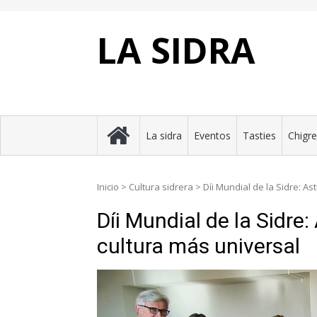
Skip
to
content
LA SIDRA
La sidra
Eventos
Tasties
Chigr
Inicio
>
Cultura sidrera
>
Díi Mundial de la Sidre: As
Díi Mundial de la Sidre:
cultura más universal