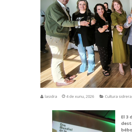
lasidra
4 de xunu, 2026
Cultura sidrera
El 3
dest
bébo