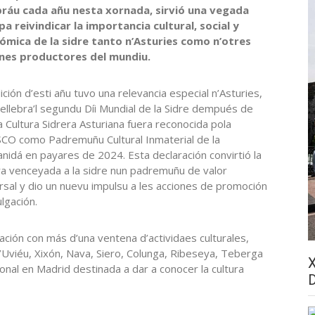
bráu cada añu nesta xornada, sirvió una vegada
a reivindicar la importancia cultural, social y
ómica de la sidre tanto n’Asturies como n’otres
nes productores del mundiu.
ición d’esti añu tuvo una relevancia especial n’Asturies,
ellebra’l segundu Díi Mundial de la Sidre dempués de
a Cultura Sidrera Asturiana fuera reconocida pola
O como Padremuñu Cultural Inmaterial de la
idá en payares de 2024. Esta declaración convirtió la
ra venceyada a la sidre nun padremuñu de valor
rsal y dio un nuevu impulsu a les acciones de promoción
ulgación.
ación con más d’una ventena d’actividaes culturales,
Uviéu, Xixón, Nava, Siero, Colunga, Ribeseya, Teberga
nal en Madrid destinada a dar a conocer la cultura