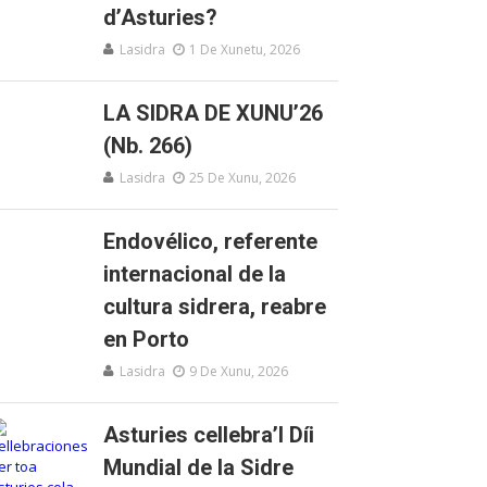
d’Asturies?
Lasidra
1 De Xunetu, 2026
LA SIDRA DE XUNU’26
(Nb. 266)
Lasidra
25 De Xunu, 2026
Endovélico, referente
internacional de la
cultura sidrera, reabre
en Porto
Lasidra
9 De Xunu, 2026
Asturies cellebra’l Díi
Mundial de la Sidre