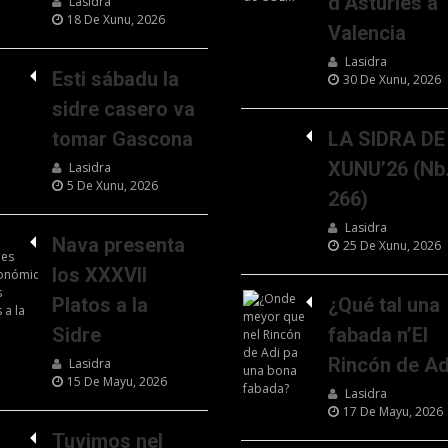
d’Asturies a
Lasidra
18 De Xunu, 2026
Valencia
Lasidra
Esti sábadu la
30 De Xunu, 2026
sidre casero va
tomar Gascona
LA SIDRA DE
XUNU’26 (Nb
Lasidra
5 De Xunu, 2026
266)
Lasidra
Nava presenta
25 De Xunu, 2026
los XXXVII
Platos a la
¿Qué tal una
Sidre
fabada n’El
Rincón de Ad
Lasidra
15 De Mayu, 2026
Lasidra
17 De Mayu, 2026
Tuvimos nel