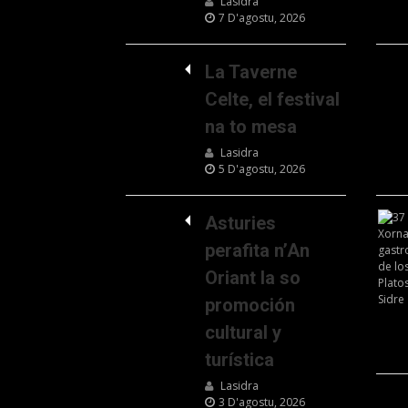
Lasidra
7 D'agostu, 2026
La Taverne
Celte, el festival
na to mesa
Lasidra
5 D'agostu, 2026
Asturies
perafita n’An
Oriant la so
promoción
cultural y
turística
Lasidra
3 D'agostu, 2026