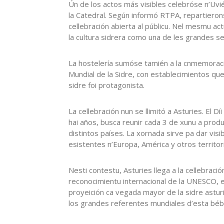
Ún de los actos más visibles celebróse n’Uvié
la Catedral. Según informó RTPA, repartiero
cellebración abierta al públicu. Nel mesmu act
la cultura sidrera como una de les grandes se
La hostelería sumóse tamién a la cnmemoraci
Mundial de la Sidre, con establecimientos qu
sidre foi protagonista.
La cellebración nun se llimitó a Asturies. El 
hai años, busca reunir cada 3 de xunu a pro
distintos países. La xornada sirve pa dar visib
esistentes n’Europa, América y otros territor
Nesti contestu, Asturies llega a la cellebrac
reconocimientu internacional de la UNESCO, el 
proyeición ca vegada mayor de la sidre astur
los grandes referentes mundiales d’esta béb