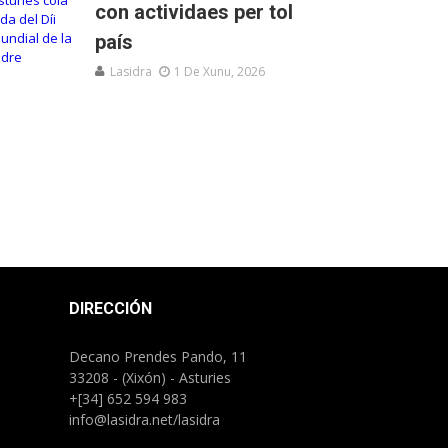
con actividaes per tol
país
Lasidra
1 De Xunu, 2026
DIRECCIÓN
Decano Prendes Pando, 11
33208 - (Xixón) - Asturies
+[34] 652 594 983
info@lasidra.net/lasidra