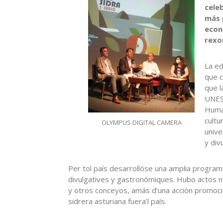
cele
más p
econ
rexo
La ed
que c
que l
UNESC
Human
cultu
OLYMPUS DIGITAL CAMERA
unive
y div
Per tol país desarrollóse una amplia program
divulgatives y gastronómiques. Hubo actos n’
y otros conceyos, amás d’una acción promocio
sidrera asturiana fuera’l país.