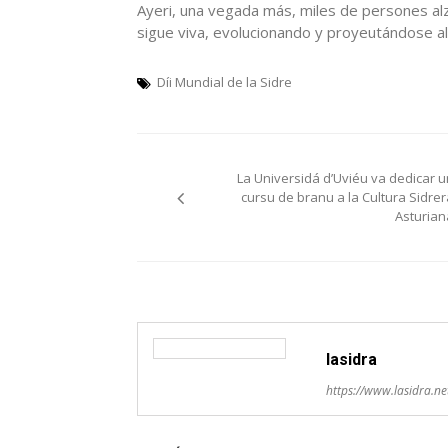
Ayeri, una vegada más, miles de persones alza
sigue viva, evolucionando y proyeutándose al
Díi Mundial de la Sidre
Navegación
La Universidá d’Uviéu va dedicar u
pelos
cursu de branu a la Cultura Sidrer
Asturian
artículos
lasidra
https://www.lasidra.ne