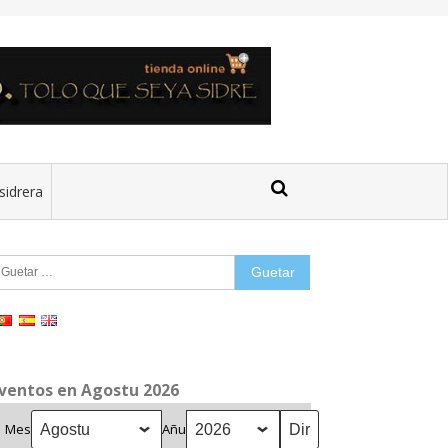
sidrera
uetar:
ventos en Agostu 2026
Mes
Añu