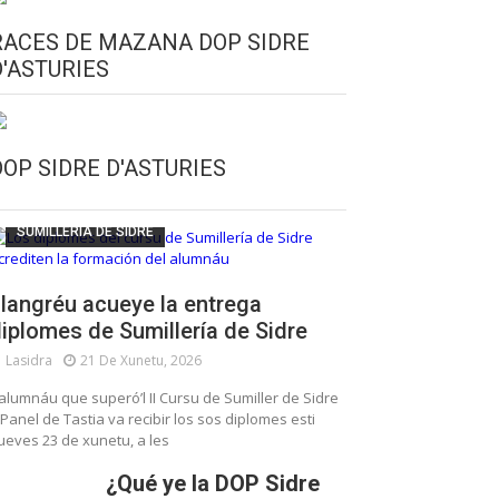
RACES DE MAZANA DOP SIDRE
D'ASTURIES
CULTURA SIDRERA
ESCUELA DE SUMILLERÍA DE LA SIDRE
DOP SIDRE D'ASTURIES
FUNDACIÓN ASTURIES XXI
LLANGRÉU
SUMILLERÍA DE SIDRE
langréu acueye la entrega
iplomes de Sumillería de Sidre
Lasidra
21 De Xunetu, 2026
’alumnáu que superó’l II Cursu de Sumiller de Sidre
 Panel de Tastia va recibir los sos diplomes esti
ueves 23 de xunetu, a les
¿Qué ye la DOP Sidre