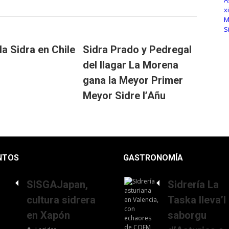
la Sidra en Chile
Sidra Prado y Pedregal
del llagar La Morena
gana la Meyor Primer
Meyor Sidre l’Añu
NTOS
GASTRONOMÍA
SISGAJapan,
Sidrería La
cultura sidrera
Taska lleva’l
en Xapón
saborgu