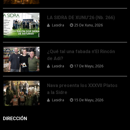
LA SIDRA DE XUNU’26 (Nb. 266)
Lasidra
25 De Xunu, 2026
¿Qué tal una fabada n’El Rincón
de Adi?
Lasidra
17 De Mayu, 2026
Nava presenta los XXXVII Platos
a la Sidre
Lasidra
15 De Mayu, 2026
DIRECCIÓN