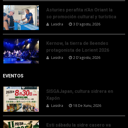
Asturies perafita n’An Oriant la
so promoción cultural y turística
Lasidra
3 D'agostu, 2026
Kernow, la tierra de lleendes
protagonista de Lorient 2026
Lasidra
2 D'agostu, 2026
EVENTOS
SISGAJapan, cultura sidrera en
Xapón
Lasidra
18 De Xunu, 2026
Esti sábadu la sidre casero va