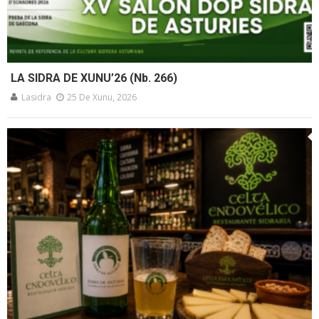
LA SIDRA DE XUNU’26 (Nb. 266)
Lasidra
25 De Xunu, 2026