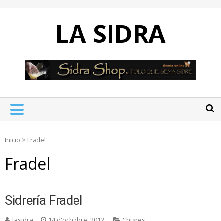
Skip
to
LA SIDRA
content
Inicio
>
Fradel
Fradel
Sidrería Fradel
lasidra
14 d'ochobre, 2012
Chigres