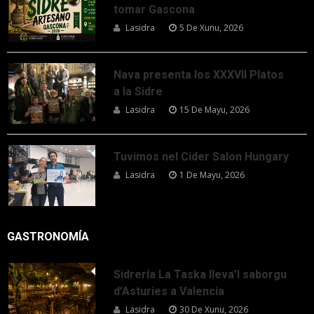
tomar Gascona
Lasidra
5 De Xunu, 2026
Nava presenta los XXXVII Platos
a la Sidre
Lasidra
15 De Mayu, 2026
Tuvimos nel Cider Salon Hungary
Lasidra
1 De Mayu, 2026
GASTRONOMÍA
Sidrería La Taska lleva’l saborgu
d’Asturies a Valencia
Lasidra
30 De Xunu, 2026