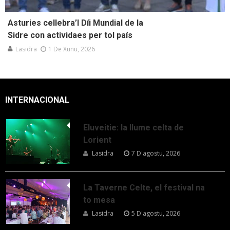
Asturies cellebra’l Díi Mundial de la
Sidre con actividaes per tol país
Lasidra
1 De Xunu, 2026
INTERNACIONAL
Eluveitie: la llume celta de
Lorient
Lasidra
7 D'agostu, 2026
La Taverne Celte, el festival na
to mesa
Lasidra
5 D'agostu, 2026