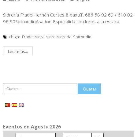
Sidrería FradelHernán Cortes 8 baxuT. 686 58 92 69 / 610 02
96 90SotrondioAsador. Especalidá corderos a la estaca.
chigre
Fradel
sidra
sidre
sidrería
Sotrondio
Leer más...
Guetar:
Eventos en Agostu 2026