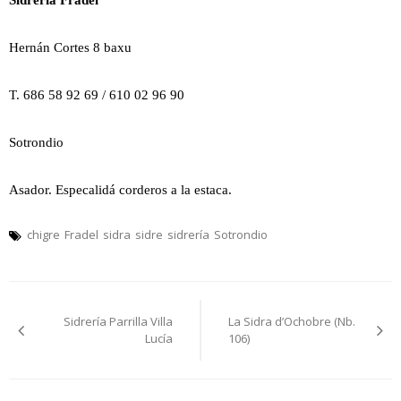
Sidrería Fradel
Hernán Cortes 8 baxu
T. 686 58 92 69 / 610 02 96 90
Sotrondio
Asador. Especalidá corderos a la estaca.
chigre
Fradel
sidra
sidre
sidrería
Sotrondio
Navegación
Sidrería Parrilla Villa
La Sidra d’Ochobre (Nb.
pelos
Lucía
106)
artículos