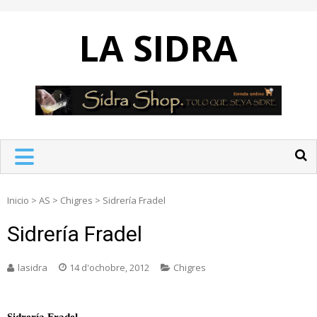
Skip
to
LA SIDRA
content
Inicio
>
AS
>
Chigres
>
Sidrería Fradel
Sidrería Fradel
lasidra
14 d'ochobre, 2012
Chigres