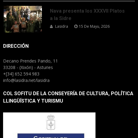
Nava presenta los XXXVII Platos
a la Sidre
Lasidra
15 De Mayu, 2026
DIRECCIÓN
Decano Prendes Pando, 11
33208 - (Xixón) - Asturies
+[34] 652 594 983
info@lasidra.net/lasidra
COL SOFITU DE LA CONSEYERÍA DE CULTURA, POLÍTICA
LLINGÜÍSTICA Y TURISMU