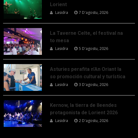
Lorient
Lasidra
7 D'agostu, 2026
La Taverne Celte, el festival na
to mesa
Lasidra
5 D'agostu, 2026
Asturies perafita n’An Oriant la
so promoción cultural y turística
Lasidra
3 D'agostu, 2026
Kernow, la tierra de lleendes
protagonista de Lorient 2026
Lasidra
2 D'agostu, 2026