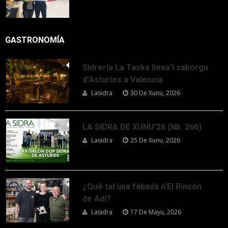
GASTRONOMÍA
Sidrería La Taska lleva’l saborgu
d’Asturies a Valencia
Lasidra
30 De Xunu, 2026
LA SIDRA DE XUNU’26 (Nb. 266)
Lasidra
25 De Xunu, 2026
¿Qué tal una fabada n’El Rincón
de Adi?
Lasidra
17 De Mayu, 2026