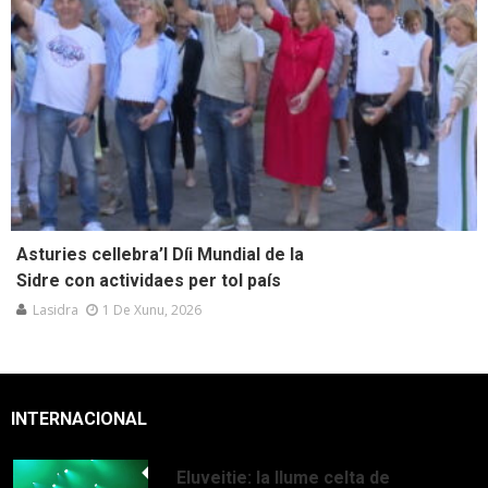
Asturies cellebra’l Díi Mundial de la
Sidre con actividaes per tol país
Lasidra
1 De Xunu, 2026
INTERNACIONAL
Eluveitie: la llume celta de