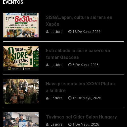
EVENTOS
SISGAJapan, cultura sidrera en
Xapón
Lasidra
18 De Xunu, 2026
Esti sábadu la sidre casero va
tomar Gascona
Lasidra
5 De Xunu, 2026
Nava presenta los XXXVII Platos
a la Sidre
Lasidra
15 De Mayu, 2026
Tuvimos nel Cider Salon Hungary
Lasidra
1 De Mayu, 2026