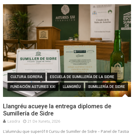
CULTURA SIDRERA
ESCUELA DE SUMILLERÍA DE LA SIDRE
FUNDACIÓN ASTURIES XXI
LLANGRÉU
SUMILLERÍA DE SIDRE
Llangréu acueye la entrega diplomes de
Sumillería de Sidre
Lasidra
21 De Xunetu, 2026
L’alumnáu que superó’l II Cursu de Sumiller de Sidre – Panel de Tastia