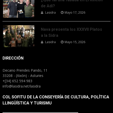
de Adi?
Lasidra
Mayo 17, 2026
Nava presenta los XXXVII Platos
a la Sidra
Lasidra
Mayo 15, 2026
DIRECCIÓN
Decano Prendes Pando, 11
33208 - (Xixón) - Asturies
+[34] 652 594 983
info@lasidra.net/lasidra
COL SOFITU DE LA CONSEYERÍA DE CULTURA, POLÍTICA
LLINGÜÍSTICA Y TURISMU