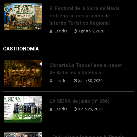
El Festival de la Sidra de Navia
estrena su declaración de
Interés Turístico Regional
Lasidra
Agosto 6, 2026
GASTRONOMÍA
Sidrería La Taska lleva el sabor
de Asturies a Valencia
Lasidra
Junio 30, 2026
LA SIDRA de junio (nº 266)
Lasidra
Junio 25, 2026
¿Qué tal una fabada en El Rincón