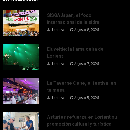
SISGAJapan, el foco
internacional de la sidra
Lasidra
Agosto 8, 2026
Eluveitie: la llama celta de
Lorient
Lasidra
Agosto 7, 2026
La Taverne Celte, el festival en
tu mesa
Lasidra
Agosto 5, 2026
Asturies refuerza en Lorient su
promoción cultural y turística