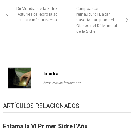
Navegación
Díi Mundial de la Sidre:
Campoastur
pelos
Asturies cellebró la so
reinauguró’l Llagar
cultura más universal
Casería San Juan del
artículos
Obispo nel Díi Mundial
de la Sidre
lasidra
https://www.lasidra.net
ARTÍCULOS RELACIONADOS
Entama la VI Primer Sidre l’Añu