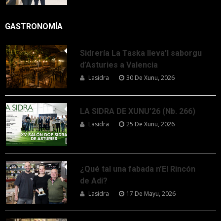
GASTRONOMÍA
Sidrería La Taska lleva’l saborgu
d’Asturies a Valencia
Lasidra
30 De Xunu, 2026
LA SIDRA DE XUNU’26 (Nb. 266)
Lasidra
25 De Xunu, 2026
¿Qué tal una fabada n’El Rincón
de Adi?
Lasidra
17 De Mayu, 2026