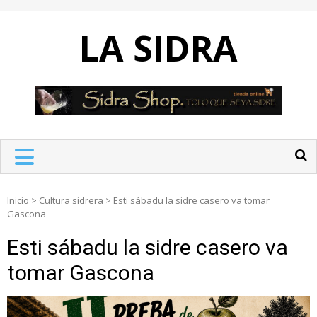
Skip
to
LA SIDRA
content
Inicio
>
Cultura sidrera
>
Esti sábadu la sidre casero va tomar
Gascona
Esti sábadu la sidre casero va
tomar Gascona