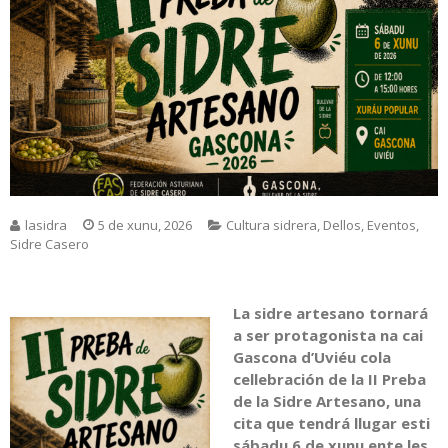
lasidra
5 de xunu, 2026
Cultura sidrera
,
Dellos
,
Eventos
,
Sidre Casero
La sidre artesano tornará
a ser protagonista na cai
Gascona d’Uviéu cola
cellebración de la II Preba
de la Sidre Artesano, una
cita que tendrá llugar esti
sábadu 6 de xunu ente les