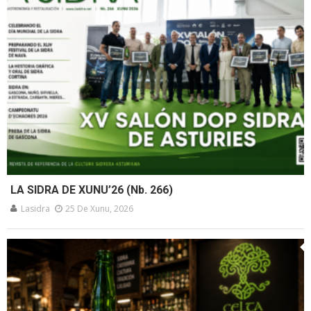
LA SIDRA DE XUNU’26 (Nb. 266)
Lasidra
25 De Xunu, 2026