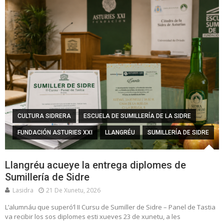
CULTURA SIDRERA
ESCUELA DE SUMILLERÍA DE LA SIDRE
FUNDACIÓN ASTURIES XXI
LLANGRÉU
SUMILLERÍA DE SIDRE
Llangréu acueye la entrega diplomes de
Sumillería de Sidre
Lasidra
21 De Xunetu, 2026
L’alumnáu que superó’l II Cursu de Sumiller de Sidre – Panel de Tastia
va recibir los sos diplomes esti xueves 23 de xunetu, a les