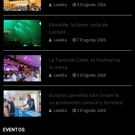
Lasidra
8 D'agostu, 2026
Eluveitie: la llume celta de
Lorient
Lasidra
7 D'agostu, 2026
La Taverne Celte, el festival na
to mesa
Lasidra
5 D'agostu, 2026
Asturies perafita n’An Oriant la
so promoción cultural y turística
Lasidra
3 D'agostu, 2026
EVENTOS