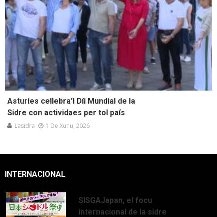
Asturies cellebra’l Díi Mundial de la
Sidre con actividaes per tol país
Lasidra
1 De Xunu, 2026
INTERNACIONAL
SISGAJapan, el focu
internacional de la sidre