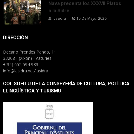
Nava presenta los XXXVII Platos
a la Sidre
Lasidra
15 De Mayu, 2026
DIRECCIÓN
Decano Prendes Pando, 11
33208 - (Xixón) - Asturies
+[34] 652 594 983
info@lasidra.net/lasidra
COL SOFITU DE LA CONSEYERÍA DE CULTURA, POLÍTICA
LLINGÜÍSTICA Y TURISMU