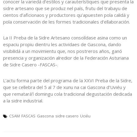
conocer la variedá d’estilos y carauterístiques que presenta la
sidre artesano que se produz nel país, frutu del trabayu de
cientos d’aficionaos y productores qu’apuesten pola calidá y
pola conservación de les formes tradicionales d’ellaboración.
La II Preba de la Sidre Artesano consolídase asina como un
espaciu propiu dientru les actividaes de Gascona, dando
visibilidá a un movimientu que, nos postreros años, ganó
presencia y organización alredior de la Federación Asturiana
de Sidre Casero -FASCAS-.
L’actu forma parte del programa de la XXVI Preba de la Sidre,
que se cellebra del 5 al 7 de xunu na cai Gascona d’Uviéu y
que rematará’l domingu cola tradicional degustación dedicada
a la sidre industrial.
CSAM
FASCAS
Gascona
sidre casero
Uciéu