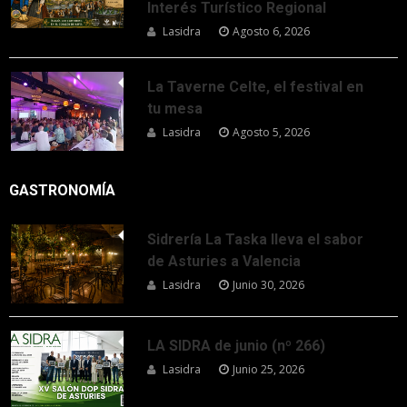
Interés Turístico Regional
Lasidra
Agosto 6, 2026
La Taverne Celte, el festival en
tu mesa
Lasidra
Agosto 5, 2026
GASTRONOMÍA
Sidrería La Taska lleva el sabor
de Asturies a Valencia
Lasidra
Junio 30, 2026
LA SIDRA de junio (nº 266)
Lasidra
Junio 25, 2026