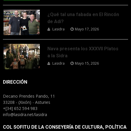
¿Qué tal una fabada en El Rincón
de Adi?
Lasidra
Mayo 17, 2026
Nava presenta los XXXVII Platos
a la Sidra
Lasidra
Mayo 15, 2026
DIRECCIÓN
Decano Prendes Pando, 11
33208 - (Xixón) - Asturies
+[34] 652 594 983
info@lasidra.net/lasidra
COL SOFITU DE LA CONSEYERÍA DE CULTURA, POLÍTICA