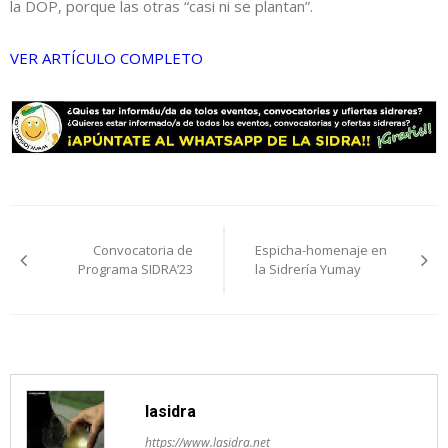
la DOP, porque las otras “casi ni se plantan”.
VER ARTÍCULO COMPLETO
Navegación
Convocatoria de
Espicha-homenaje en
de
Programa SIDRA’23
la Sidrería Yumay
entradas
lasidra
https://www.lasidra.net