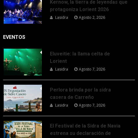
Kernow, la tierra de leyendas que
protagoniza Lorient 2026
Lasidra
Agosto 2, 2026
EVENTOS
Eluveitie: la llama celta de
Lorient
Lasidra
Agosto 7, 2026
Perlora brinda por la sidra
casera de Carreño
Lasidra
Agosto 7, 2026
El Festival de la Sidra de Navia
estrena su declaración de