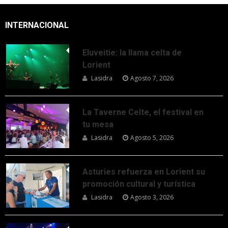
INTERNACIONAL
Eluveitie: la llama celta de
Lorient
Lasidra
Agosto 7, 2026
La Taverne Celte, el festival en
tu mesa
Lasidra
Agosto 5, 2026
Asturies refuerza en Lorient su
promoción cultural y turística
Lasidra
Agosto 3, 2026