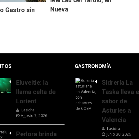
Mercáu del Tardíu, en
Nueva
o Gastro sin
NTOS
GASTRONOMÍA
Eluveitie: la
Sidrería La
llama celta de
Taska lleva e
Lorient
sabor de
Asturies a
Lasidra
Agosto 7, 2026
Valencia
Lasidra
Perlora brinda
Junio 30, 2026