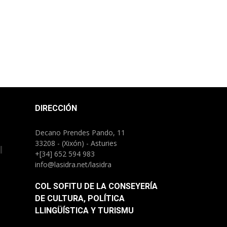
DIRECCIÓN
Decano Prendes Pando, 11
33208 - (Xixón) - Asturies
l
+[34] 652 594 983
info@lasidra.net/lasidra
COL SOFITU DE LA CONSEYERÍA
DE CULTURA, POLÍTICA
LLINGÜÍSTICA Y TURISMU