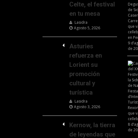
Celte, el festival
en tu mesa
Lasidra
Agosto 5, 2026
Asturies
refuerza en
Lorient su
promoción
cultural y
turística
Lasidra
Agosto 3, 2026
Kernow, la tierra
de leyendas que