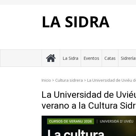
Skip
to
content
LA SIDRA
La Sidra
Eventos
Catas
Sidrería
Inicio
>
Cultura sidrera
>
La Universidad de Uviéu d
La Universidad de Uvié
verano a la Cultura Sid