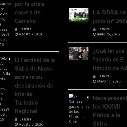
por la sidra
casera de
LA SIDRA de
Carreño
junio (nº 266
Lasidra
Lasidra
Agosto 7, 2026
Junio 25, 2026
¿Qué tal una
fabada en El
El Festival de la
Rincón de Ad
Sidra de Navia
estrena su
Lasidra
Mayo 17, 2026
declaración de
Interés
Nava presen
Turístico
los XXXVII
Regional
Platos a la
Lasidra
Sidra
Agosto 6, 2026