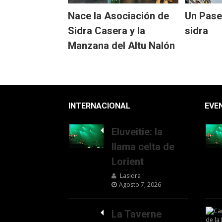
Nace la Asociación de
Un Pase
Sidra Casera y la
sidra
Manzana del Altu Nalón
INTERNACIONAL
EVE
Eluveitie: la
llama celta de
Lorient
Lasidra
Agosto 7, 2026
La Taverne