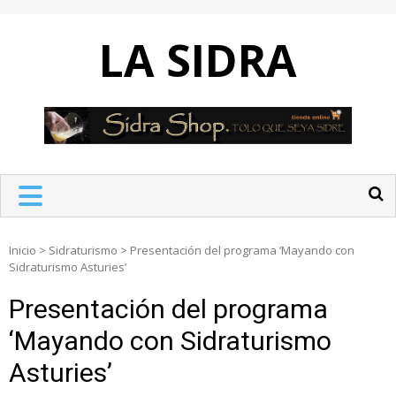
Skip
to
LA SIDRA
content
Inicio
>
Sidraturismo
>
Presentación del programa ‘Mayando con
Sidraturismo Asturies’
Presentación del programa
‘Mayando con Sidraturismo
Asturies’