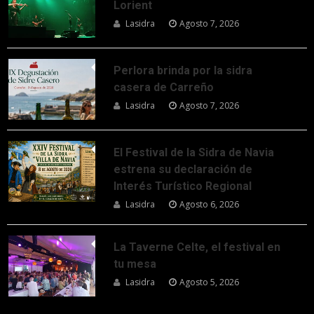
Lorient
Lasidra
Agosto 7, 2026
Perlora brinda por la sidra
casera de Carreño
Lasidra
Agosto 7, 2026
El Festival de la Sidra de Navia
estrena su declaración de
Interés Turístico Regional
Lasidra
Agosto 6, 2026
La Taverne Celte, el festival en
tu mesa
Lasidra
Agosto 5, 2026