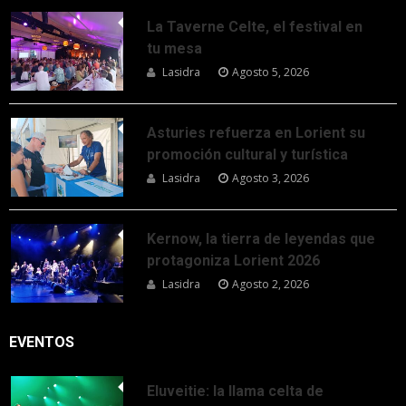
La Taverne Celte, el festival en
tu mesa
Lasidra
Agosto 5, 2026
Asturies refuerza en Lorient su
promoción cultural y turística
Lasidra
Agosto 3, 2026
Kernow, la tierra de leyendas que
protagoniza Lorient 2026
Lasidra
Agosto 2, 2026
EVENTOS
Eluveitie: la llama celta de