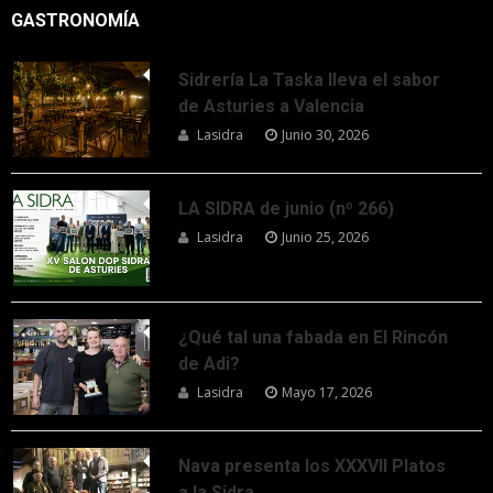
GASTRONOMÍA
Sidrería La Taska lleva el sabor
de Asturies a Valencia
Lasidra
Junio 30, 2026
LA SIDRA de junio (nº 266)
Lasidra
Junio 25, 2026
¿Qué tal una fabada en El Rincón
de Adi?
Lasidra
Mayo 17, 2026
Nava presenta los XXXVII Platos
a la Sidra