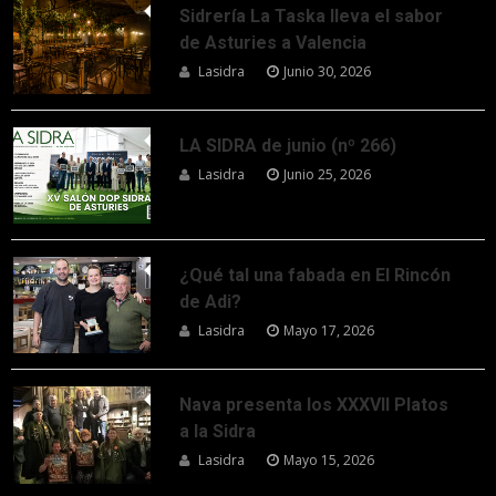
Sidrería La Taska lleva el sabor
de Asturies a Valencia
Lasidra
Junio 30, 2026
LA SIDRA de junio (nº 266)
Lasidra
Junio 25, 2026
¿Qué tal una fabada en El Rincón
de Adi?
Lasidra
Mayo 17, 2026
Nava presenta los XXXVII Platos
a la Sidra
Lasidra
Mayo 15, 2026