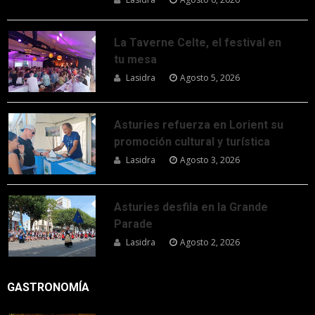
La Taverne Celte, el festival en
tu mesa
Lasidra
Agosto 5, 2026
Asturies refuerza en Lorient su
promoción cultural y turística
Lasidra
Agosto 3, 2026
Asturies desfila en la Grande
Parade
Lasidra
Agosto 2, 2026
GASTRONOMÍA