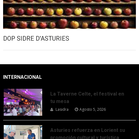
DOP SIDRE D'ASTURIES
INTERNACIONAL
La Taverne Celte, el festival en
tu mesa
Lasidra
Agosto 5, 2026
Asturies refuerza en Lorient su
promoción cultural y turística