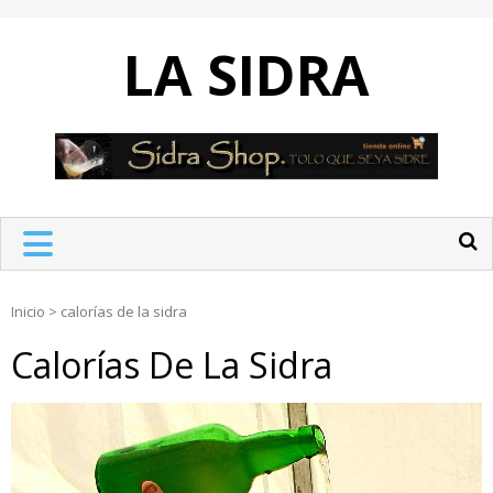
Skip
to
LA SIDRA
content
Inicio
>
calorías de la sidra
Calorías De La Sidra