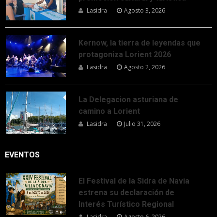
Lasidra
Agosto 3, 2026
Kernow, la tierra de leyendas que
protagoniza Lorient 2026
Lasidra
Agosto 2, 2026
La Delegacion asturiana de
camino a Lorient
Lasidra
Julio 31, 2026
EVENTOS
El Festival de la Sidra de Navia
estrena su declaración de
Interés Turístico Regional
Lasidra
Agosto 6, 2026