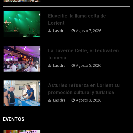
Eluveitie: la llama celta de
Lorient
Lasidra
Agosto 7, 2026
La Taverne Celte, el festival en
tu mesa
Lasidra
Agosto 5, 2026
Asturies refuerza en Lorient su
promoción cultural y turística
Lasidra
Agosto 3, 2026
EVENTOS