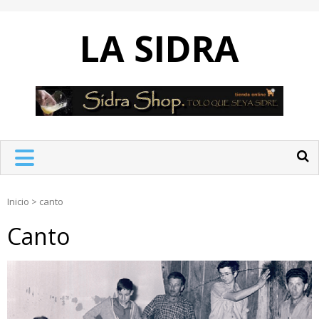
Skip
to
LA SIDRA
content
Inicio
>
canto
Canto