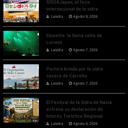
SISGAJapan, el foco
internacional de la sidra
Lasidra
Agosto 8, 2026
Eluveitie: la llama celta de
Lorient
Lasidra
Agosto 7, 2026
Perlora brinda por la sidra
casera de Carreño
Lasidra
Agosto 7, 2026
El Festival de la Sidra de Navia
estrena su declaración de
Interés Turístico Regional
Lasidra
Agosto 6, 2026