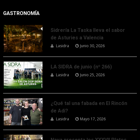
GASTRONOMÍA
Sidrería La Taska lleva el sabor
de Asturies a Valencia
Lasidra
Junio 30, 2026
LA SIDRA de junio (nº 266)
Lasidra
Junio 25, 2026
¿Qué tal una fabada en El Rincón
de Adi?
Lasidra
Mayo 17, 2026
Nava presenta los XXXVII Platos