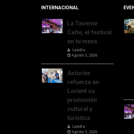
INTERNACIONAL
EVE
La Taverne
Celte, el festival
en tu mesa
Lasidra
Agosto 5, 2026
Asturies
refuerza en
Lorient su
promoción
cultural y
turística
Lasidra
Agosto 3, 2026