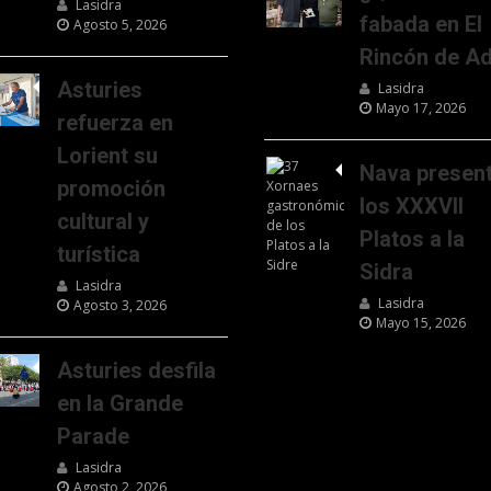
Lasidra
fabada en El
Agosto 5, 2026
Rincón de Ad
Asturies
Lasidra
Mayo 17, 2026
refuerza en
Lorient su
Nava presen
promoción
los XXXVII
cultural y
Platos a la
turística
Sidra
Lasidra
Lasidra
Agosto 3, 2026
Mayo 15, 2026
Asturies desfila
en la Grande
Parade
Lasidra
Agosto 2, 2026