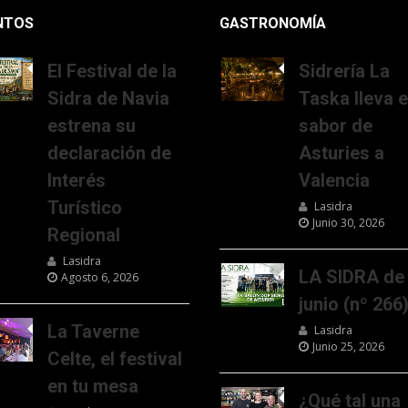
NTOS
GASTRONOMÍA
El Festival de la
Sidrería La
Sidra de Navia
Taska lleva e
estrena su
sabor de
declaración de
Asturies a
Interés
Valencia
Turístico
Lasidra
Junio 30, 2026
Regional
Lasidra
LA SIDRA de
Agosto 6, 2026
junio (nº 266
La Taverne
Lasidra
Junio 25, 2026
Celte, el festival
en tu mesa
¿Qué tal una