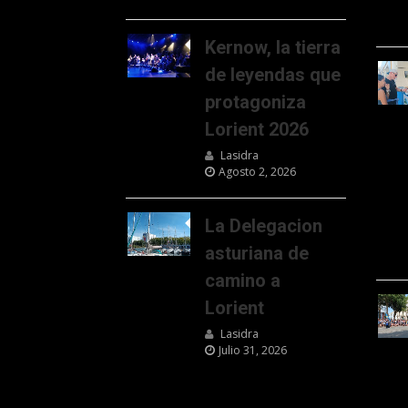
Kernow, la tierra
de leyendas que
protagoniza
Lorient 2026
Lasidra
Agosto 2, 2026
La Delegacion
asturiana de
camino a
Lorient
Lasidra
Julio 31, 2026