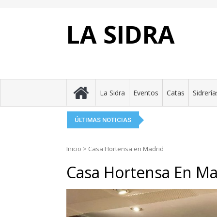
Skip
to
content
LA SIDRA
El Festival de la Sidr
La Taverne Celte, el f
Tierra Astur presenta 
Eclipse entre manza
Asturies refuerza en L
La Sidra
Eventos
Catas
Sidrería
ÚLTIMAS NOTICIAS
Inicio
>
Casa Hortensa en Madrid
Casa Hortensa En Ma