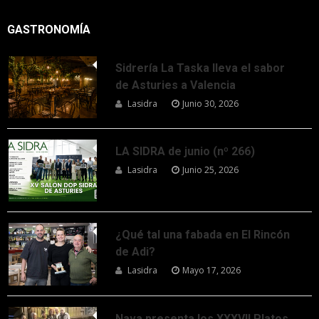
GASTRONOMÍA
Sidrería La Taska lleva el sabor
de Asturies a Valencia
Lasidra
Junio 30, 2026
LA SIDRA de junio (nº 266)
Lasidra
Junio 25, 2026
¿Qué tal una fabada en El Rincón
de Adi?
Lasidra
Mayo 17, 2026
Nava presenta los XXXVII Platos