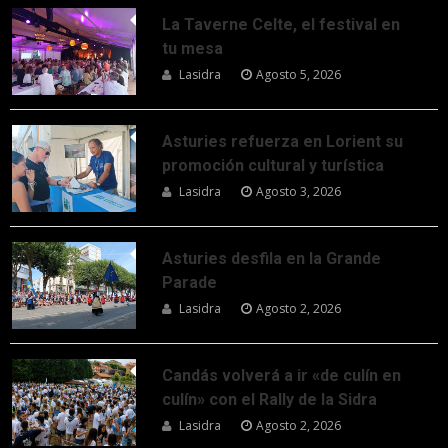
La Taverne Celte, el festival en
tu mesa
Lasidra
Agosto 5, 2026
Asturies refuerza en Lorient su
promoción cultural y turística
Lasidra
Agosto 3, 2026
Asturies desfila en la Grande
Parade
Lasidra
Agosto 2, 2026
Candás volverá a ir «de culín en
culín» con el Rally de la Sidra
Lasidra
Agosto 2, 2026