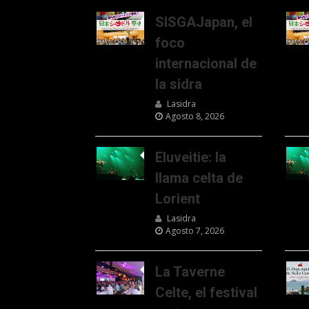
SISGAJapan, el
foco
internacional de
la sidra
Lasidra
Agosto 8, 2026
Eluveitie: la
llama celta de
Lorient
Lasidra
Agosto 7, 2026
La Taverne
Celte, el festival