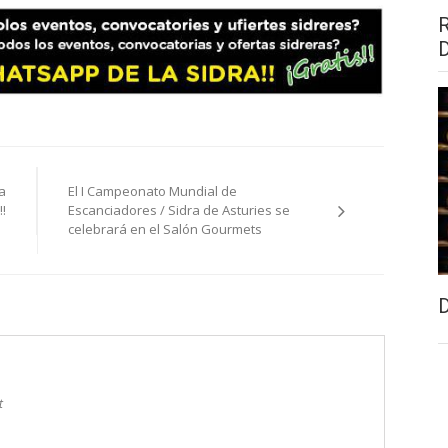
a
El I Campeonato Mundial de
!
Escanciadores / Sidra de Asturies se
celebrará en el Salón Gourmets
t