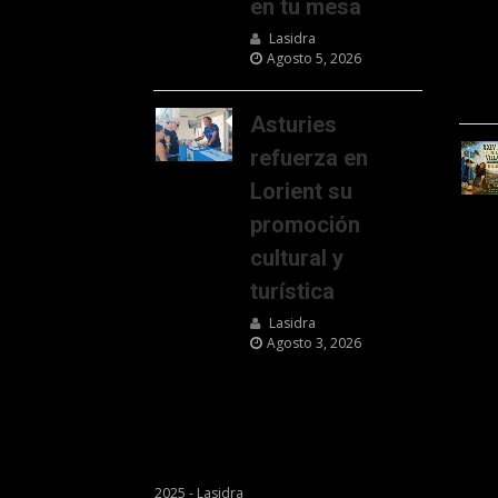
en tu mesa
Lasidra
Agosto 5, 2026
Asturies
refuerza en
Lorient su
promoción
cultural y
turística
Lasidra
Agosto 3, 2026
2025 - Lasidra