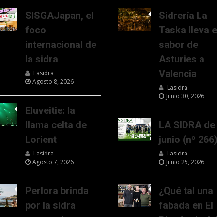
SISGAJapan, el
Sidrería La
foco
Taska lleva e
internacional de
sabor de
la sidra
Asturies a
Valencia
Lasidra
Agosto 8, 2026
Lasidra
Junio 30, 2026
Eluveitie: la
llama celta de
LA SIDRA de
Lorient
junio (nº 266
Lasidra
Lasidra
Agosto 7, 2026
Junio 25, 2026
Perlora brinda
¿Qué tal una
por la sidra
fabada en El