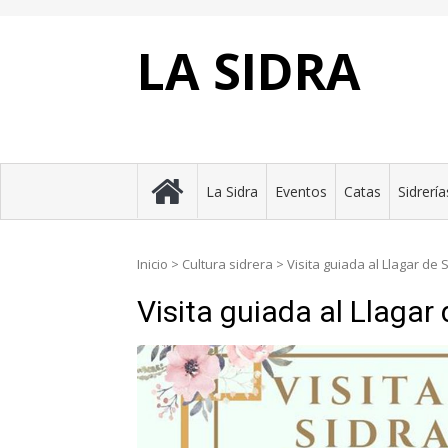
Skip
to
content
LA SIDRA
La Sidra
Eventos
Catas
Sidrería
Inicio
>
Cultura sidrera
>
Visita guiada al Llagar de 
Visita guiada al Llagar