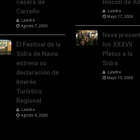
casera de
Rincón de Ad
Carreño
Lasidra
Mayo 17, 2026
Lasidra
Agosto 7, 2026
Nava presen
El Festival de la
los XXXVII
Sidra de Navia
Platos a la
estrena su
Sidra
declaración de
Lasidra
Mayo 15, 2026
Interés
Turístico
Regional
Lasidra
Agosto 6, 2026