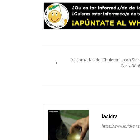
Navegación
XIII Jornadas del Chuletón… con Sidr
de
Castañón!!
entradas
lasidra
https://www.lasidra.ne