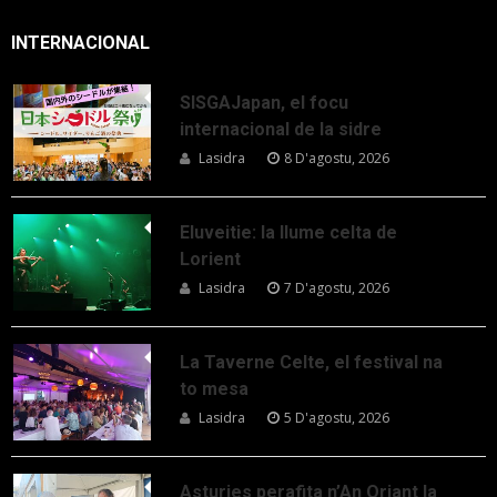
INTERNACIONAL
SISGAJapan, el focu
internacional de la sidre
Lasidra
8 D'agostu, 2026
Eluveitie: la llume celta de
Lorient
Lasidra
7 D'agostu, 2026
La Taverne Celte, el festival na
to mesa
Lasidra
5 D'agostu, 2026
Asturies perafita n’An Oriant la