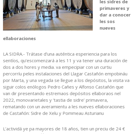
les sidres de
primaveres y
dar a conocer
les sos
nueves
ellaboraciones
LA SIDRA.- Trátase d’una auténtica esperiencia para los
sentíos, qu’escomenzará a les 11 y va tener una duración de
dos a dos hores y media. va empecipiar con un curtiu
percorríu peles instalaciones del Llagar Castañón empobináu
por Marta, y una vegada se llegue a los depósitos, la visita va
siguir colos enólogos Pedro Cañes y Alfonso Castañón que
van dir presentando estremaos depósitos ellaboraos nel
2022, monovarietales y ‘tastia de sidre’ primavera,
rematando con un averamientu a les nueves ellaboraciones
de Castañón: Sidre de Xelu y Pommeau Asturianu
L’actividá ye pa mayores de 18 años, tien un preciu de 24 €