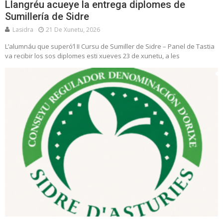
Llangréu acueye la entrega diplomes de
Sumillería de Sidre
Lasidra
21 De Xunetu, 2026
L’alumnáu que superó’l II Cursu de Sumiller de Sidre – Panel de Tastia
va recibir los sos diplomes esti xueves 23 de xunetu, a les