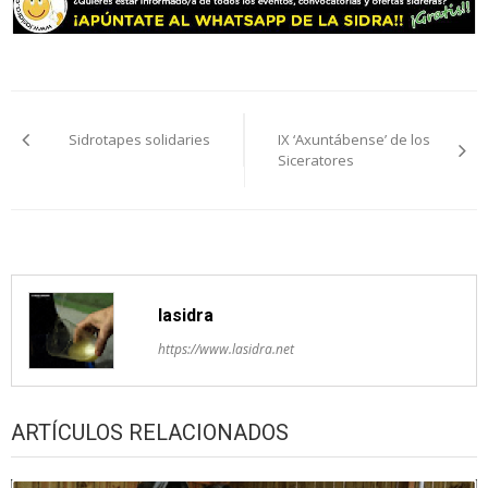
Navegación
Sidrotapes solidaries
IX ‘Axuntábense’ de los
pelos
Siceratores
artículos
lasidra
https://www.lasidra.net
ARTÍCULOS RELACIONADOS