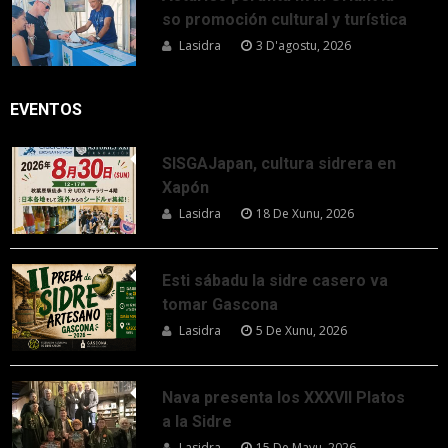
so promoción cultural y turística
Lasidra
3 D'agostu, 2026
EVENTOS
SISGAJapan, cultura sidrera en
Xapón
Lasidra
18 De Xunu, 2026
Esti sábadu la sidre casero va
tomar Gascona
Lasidra
5 De Xunu, 2026
Nava presenta los XXXVII Platos
a la Sidre
Lasidra
15 De Mayu, 2026