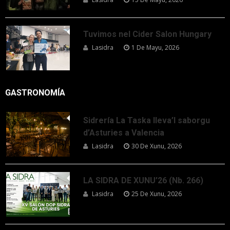
Tuvimos nel Cider Salon Hungary
Lasidra
1 De Mayu, 2026
GASTRONOMÍA
Sidrería La Taska lleva’l saborgu
d’Asturies a Valencia
Lasidra
30 De Xunu, 2026
LA SIDRA DE XUNU’26 (Nb. 266)
Lasidra
25 De Xunu, 2026