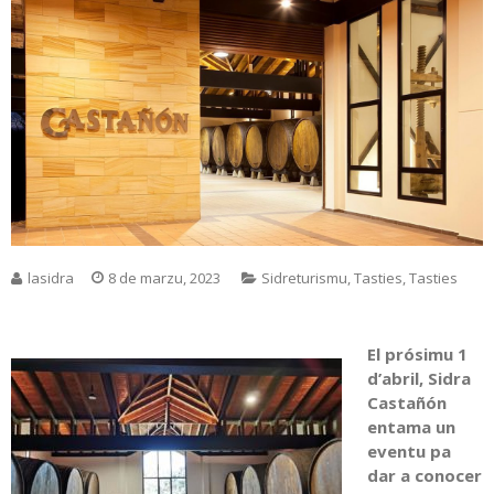
lasidra
8 de marzu, 2023
Sidreturismu
,
Tasties
,
Tasties
El prósimu 1
d’abril, Sidra
Castañón
entama un
eventu pa
dar a conocer