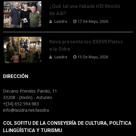
¿Qué tal una fabada n’El Rincón
de Adi?
Lasidra
17 De Mayu, 2026
Nava presenta los XXXVII Platos
a la Sidre
Lasidra
15 De Mayu, 2026
DIRECCIÓN
Decano Prendes Pando, 11
33208 - (Xixón) - Asturies
+[34] 652 594 983
info@lasidra.net/lasidra
COL SOFITU DE LA CONSEYERÍA DE CULTURA, POLÍTICA
LLINGÜÍSTICA Y TURISMU