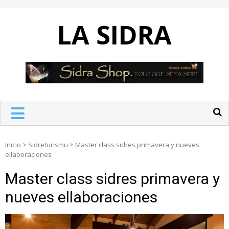
Skip
to
LA SIDRA
content
Inicio
>
Sidreturismu
>
Master class sidres primavera y nueves
ellaboraciones
Master class sidres primavera y
nueves ellaboraciones