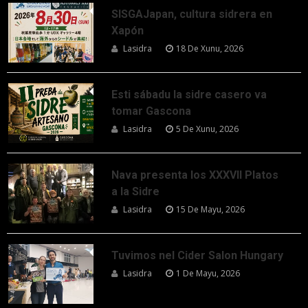
SISGAJapan, cultura sidrera en
Xapón
Lasidra
18 De Xunu, 2026
Esti sábadu la sidre casero va
tomar Gascona
Lasidra
5 De Xunu, 2026
Nava presenta los XXXVII Platos
a la Sidre
Lasidra
15 De Mayu, 2026
Tuvimos nel Cider Salon Hungary
Lasidra
1 De Mayu, 2026