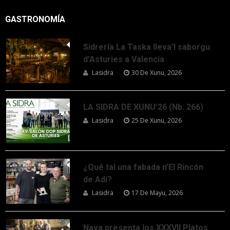
GASTRONOMÍA
Sidrería La Taska lleva’l saborgu
d’Asturies a Valencia
Lasidra
30 De Xunu, 2026
LA SIDRA DE XUNU’26 (Nb. 266)
Lasidra
25 De Xunu, 2026
¿Qué tal una fabada n’El Rincón
de Adi?
Lasidra
17 De Mayu, 2026
Nava presenta los XXXVII Platos