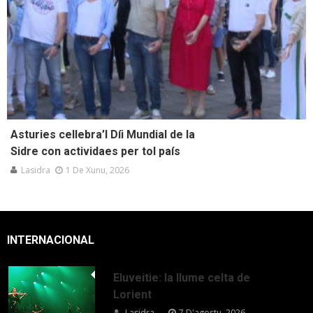
Asturies cellebra’l Díi Mundial de la
Sidre con actividaes per tol país
Lasidra
1 De Xunu, 2026
INTERNACIONAL
Eluveitie: la llume celta de
Lorient
Lasidra
7 D'agostu, 2026