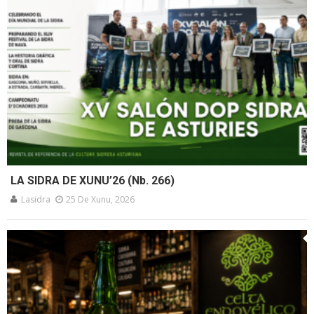
LA SIDRA DE XUNU’26 (Nb. 266)
Lasidra
25 De Xunu, 2026