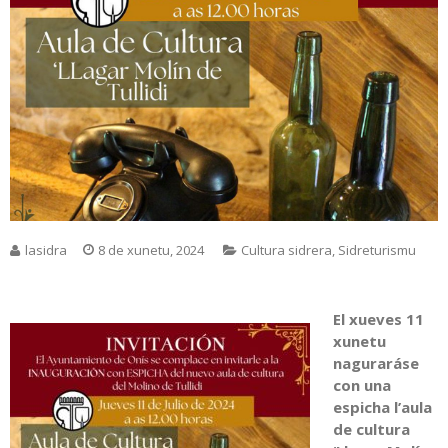
lasidra
8 de xunetu, 2024
Cultura sidrera
,
Sidreturismu
El xueves 11
xunetu
naguraráse
con una
espicha l’aula
de cultura