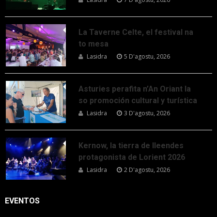
La Taverne Celte, el festival na
to mesa
Lasidra
5 D'agostu, 2026
Asturies perafita n’An Oriant la
so promoción cultural y turística
Lasidra
3 D'agostu, 2026
Kernow, la tierra de lleendes
protagonista de Lorient 2026
Lasidra
2 D'agostu, 2026
EVENTOS