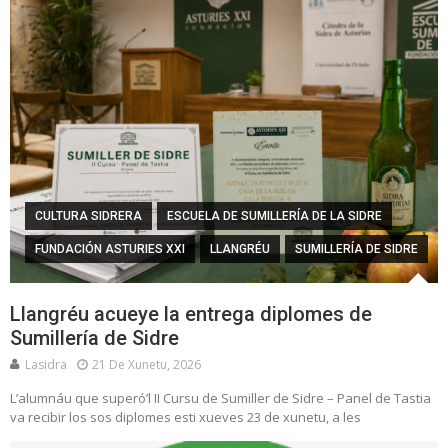
CULTURA SIDRERA
ESCUELA DE SUMILLERÍA DE LA SIDRE
FUNDACIÓN ASTURIES XXI
LLANGRÉU
SUMILLERÍA DE SIDRE
Llangréu acueye la entrega diplomes de
Sumillería de Sidre
Lasidra
21 De Xunetu, 2026
L’alumnáu que superó’l II Cursu de Sumiller de Sidre – Panel de Tastia
va recibir los sos diplomes esti xueves 23 de xunetu, a les