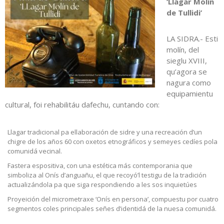
‘Llagar Molín
de Tullidi’
LA SIDRA.- Esti
molín, del
sieglu XVIII,
qu’agora se
nagura como
equipamientu
cultural, foi rehabilitáu dafechu, cuntando con:
Llagar tradicional pa ellaboración de sidre y una recreación d’un
chigre de los años 60 con oxetos etnográficos y semeyes cedíes pola
comunidá vecinal.
Fastera espositiva, con una estética más contemporania que
simboliza al Onís d’anguañu, el que recoyó’l testigu de la tradición
actualizándola pa que siga respondiendo a les sos inquietúes
Proyeición del micrometraxe ‘Onís en persona’, compuestu por cuatro
segmentos coles principales señes d’identidá de la nuesa comunidá.