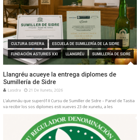
CULTURA SIDRERA
ESCUELA DE SUMILLERÍA DE LA SIDRE
FUNDACIÓN ASTURIES XXI
LLANGRÉU
SUMILLERÍA DE SIDRE
Llangréu acueye la entrega diplomes de
Sumillería de Sidre
Lasidra
21 De Xunetu, 2026
L’alumnáu que superó’l II Cursu de Sumiller de Sidre – Panel de Tastia
va recibir los sos diplomes esti xueves 23 de xunetu, a les