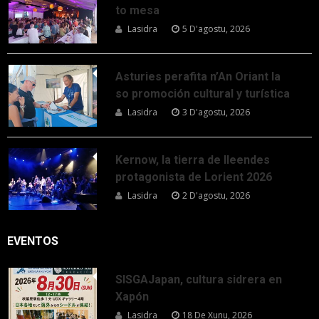
to mesa
Lasidra
5 D'agostu, 2026
Asturies perafita n’An Oriant la
so promoción cultural y turística
Lasidra
3 D'agostu, 2026
Kernow, la tierra de lleendes
protagonista de Lorient 2026
Lasidra
2 D'agostu, 2026
EVENTOS
SISGAJapan, cultura sidrera en
Xapón
Lasidra
18 De Xunu, 2026