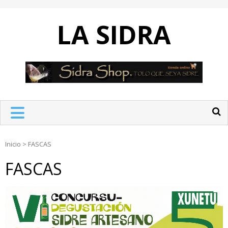
Skip
to
LA SIDRA
content
Inicio
>
FASCAS
FASCAS