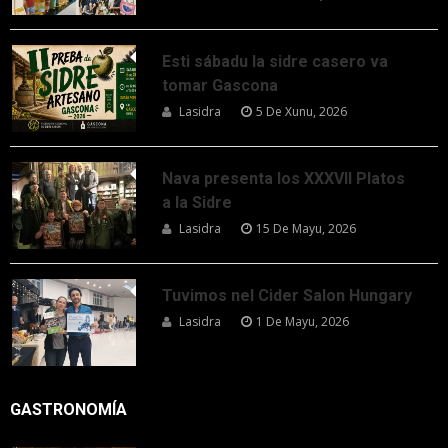
Esti sábadu la sidre casero va
tomar Gascona
Lasidra
5 De Xunu, 2026
Nava presenta los XXXVII Platos
a la Sidre
Lasidra
15 De Mayu, 2026
Tuvimos nel Cider Salon Hungary
Lasidra
1 De Mayu, 2026
GASTRONOMÍA