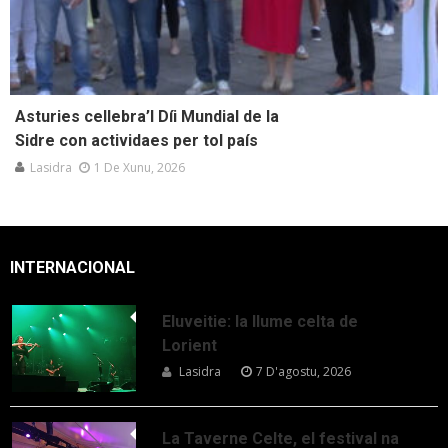
Asturies cellebra’l Díi Mundial de la
Sidre con actividaes per tol país
Lasidra
1 De Xunu, 2026
INTERNACIONAL
Eluveitie: la llume celta de
Lorient
Lasidra
7 D'agostu, 2026
La Taverne Celte, el festival na