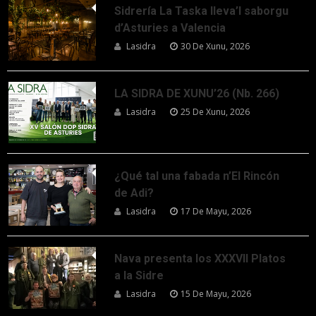
Sidrería La Taska lleva’l saborgu
d’Asturies a Valencia
Lasidra
30 De Xunu, 2026
LA SIDRA DE XUNU’26 (Nb. 266)
Lasidra
25 De Xunu, 2026
¿Qué tal una fabada n’El Rincón
de Adi?
Lasidra
17 De Mayu, 2026
Nava presenta los XXXVII Platos
a la Sidre
Lasidra
15 De Mayu, 2026