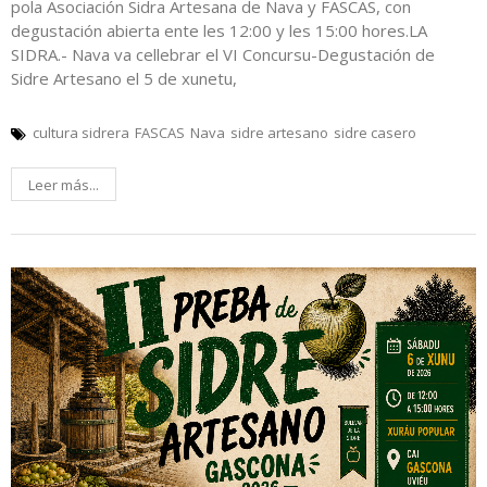
pola Asociación Sidra Artesana de Nava y FASCAS, con
degustación abierta ente les 12:00 y les 15:00 hores.LA
SIDRA.- Nava va cellebrar el VI Concursu-Degustación de
Sidre Artesano el 5 de xunetu,
cultura sidrera
FASCAS
Nava
sidre artesano
sidre casero
Leer más...