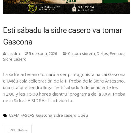
Esti sábadu la sidre casero va tomar
Gascona
lasidra
5 de xunu, 2026
Cultura sidrera
,
Dellos
,
Eventos
,
Sidre Casero
La sidre artesano tornará a ser protagonista na cai Gascona
d'Uviéu cola cellebración de la II Preba de la Sidre Artesano,
una cita que tendrá llugar esti sábadu 6 de xunu ente les
12:00 y les 15:00 hores dientru’l programa de la XXVI Preba
de la Sidre.LA SIDRA.- L'actividá ta
CSAM
FASCAS
Gascona
sidre casero
Uciéu
Leer más...