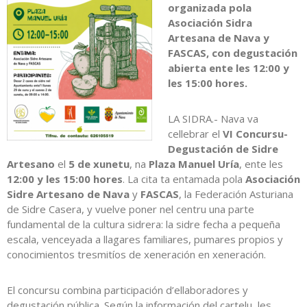
organizada pola
Asociación Sidra
Artesana de Nava y
FASCAS, con degustación
abierta ente les 12:00 y
les 15:00 hores.
LA SIDRA.- Nava va
cellebrar el
VI Concursu-
Degustación de Sidre
Artesano
el
5 de xunetu
, na
Plaza Manuel Uría
, ente les
12:00 y les 15:00 hores
. La cita ta entamada pola
Asociación
Sidre Artesano de Nava
y
FASCAS
, la Federación Asturiana
de Sidre Casera, y vuelve poner nel centru una parte
fundamental de la cultura sidrera: la sidre fecha a pequeña
escala, venceyada a llagares familiares, pumares propios y
conocimientos tresmitíos de xeneración en xeneración.
El concursu combina participación d’ellaboradores y
degustación pública. Según la información del cartelu, les