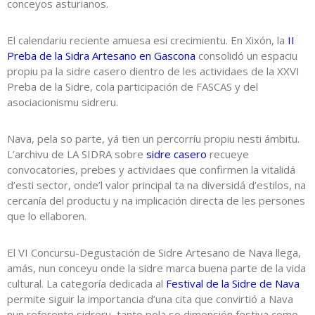
conceyos asturianos.
El calendariu reciente amuesa esi crecimientu. En Xixón, la
II
Preba de la Sidra Artesano en Gascona
consolidó un espaciu
propiu pa la sidre casero dientro de les actividaes de la XXVI
Preba de la Sidre, cola participación de FASCAS y del
asociacionismu sidreru.
Nava, pela so parte, yá tien un percorríu propiu nesti ámbitu.
L’archivu de LA SIDRA sobre
sidre casero
recueye
convocatories, prebes y actividaes que confirmen la vitalidá
d’esti sector, onde’l valor principal ta na diversidá d’estilos, na
cercanía del productu y na implicación directa de les persones
que lo ellaboren.
El VI Concursu-Degustación de Sidre Artesano de Nava llega,
amás, nun conceyu onde la sidre marca buena parte de la vida
cultural. La categoría dedicada al
Festival de la Sidre de Nava
permite siguir la importancia d’una cita que convirtió a Nava
nun referente sidreru, tanto pola so dimensión festiva como