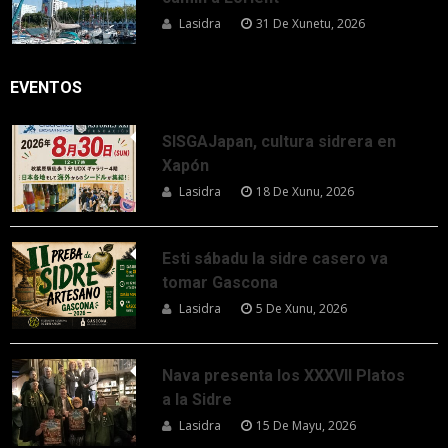
Lasidra
31 De Xunetu, 2026
EVENTOS
SISGAJapan, cultura sidrera en
Xapón
Lasidra
18 De Xunu, 2026
Esti sábadu la sidre casero va
tomar Gascona
Lasidra
5 De Xunu, 2026
Nava presenta los XXXVII Platos
a la Sidre
Lasidra
15 De Mayu, 2026