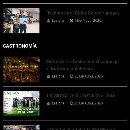
Tuvimos nel Cider Salon Hungary
Lasidra
1 De Mayu, 2026
GASTRONOMÍA
Sidrería La Taska lleva’l saborgu
d’Asturies a Valencia
Lasidra
30 De Xunu, 2026
LA SIDRA DE XUNU’26 (Nb. 266)
Lasidra
25 De Xunu, 2026
¿Qué tal una fabada n’El Rincón