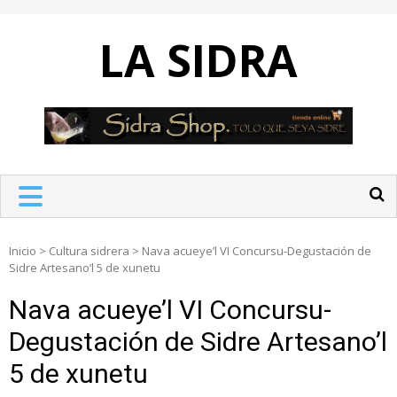
Skip
to
LA SIDRA
content
Inicio
>
Cultura sidrera
>
Nava acueye’l VI Concursu-Degustación de
Sidre Artesano’l 5 de xunetu
Nava acueye’l VI Concursu-
Degustación de Sidre Artesano’l
5 de xunetu