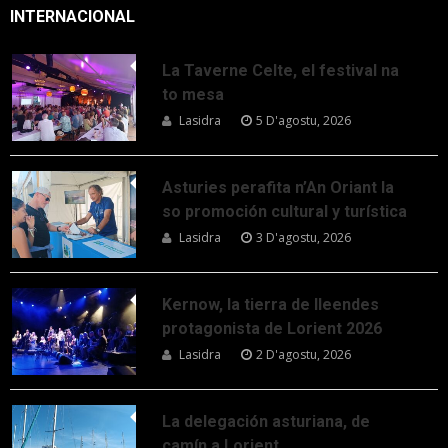
INTERNACIONAL
La Taverne Celte, el festival na
to mesa
Lasidra
5 D'agostu, 2026
Asturies perafita n’An Oriant la
so promoción cultural y turística
Lasidra
3 D'agostu, 2026
Kernow, la tierra de lleendes
protagonista de Lorient 2026
Lasidra
2 D'agostu, 2026
La delegación asturiana, de
camín a Lorient