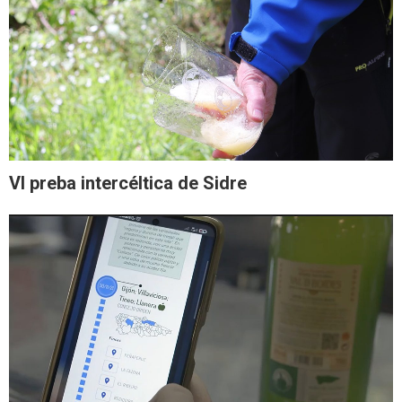
VI preba intercéltica de Sidre