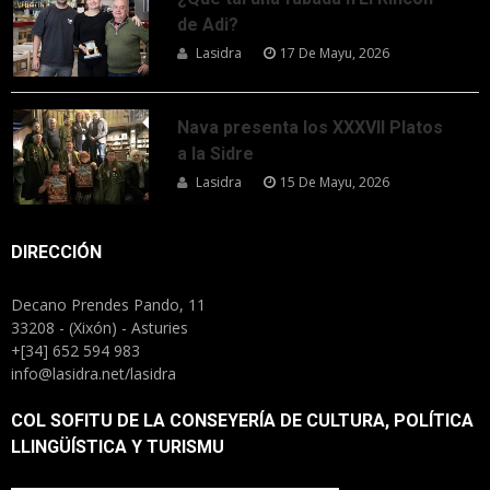
de Adi?
Lasidra
17 De Mayu, 2026
Nava presenta los XXXVII Platos
a la Sidre
Lasidra
15 De Mayu, 2026
DIRECCIÓN
Decano Prendes Pando, 11
33208 - (Xixón) - Asturies
+[34] 652 594 983
info@lasidra.net/lasidra
COL SOFITU DE LA CONSEYERÍA DE CULTURA, POLÍTICA
LLINGÜÍSTICA Y TURISMU