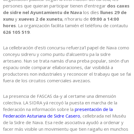
persones que quieran participar tienen d’entregar
dos caxes
de sidre nel Ayuntamientu de Nava
los díes
llunes 29 de
xunu
y
xueves 2 de xunetu
, n’horariu de
09:00 a 14:00
hores
. La organización facilita tamién el teléfonu de contautu
626 105 519
.
La cellebración d’esti concursu refuerza’l papel de Nava como
conceyu sidreru y como puntu d’alcuentru pa la sidre
artesano. Nun se trata namás d’una preba popular, sinón d’un
espaciu onde comparar ellaboraciones, dar visibilidá a
productores non industriales y reconocer el trabayu que se fai
fuera de los circuitos comerciales avezaos.
La presencia de FASCAS da-y al certame una dimensión
colectiva. LA SIDRA yá recoyó la puesta en marcha de la
federación na información sobre la
presentación de la
Federación Asturiana de Sidre Casero
, cellebrada nel Muséu
de la Sidre de Nava. Esa rede asociativa ayudó a ordenar y
facer más visible un movimientu que tien raigañu en munchos