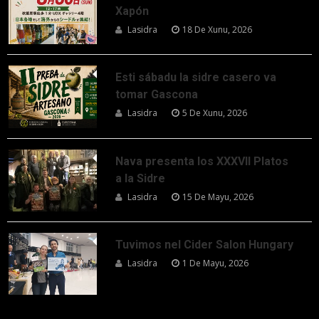
Xapón
Lasidra
18 De Xunu, 2026
Esti sábadu la sidre casero va
tomar Gascona
Lasidra
5 De Xunu, 2026
Nava presenta los XXXVII Platos
a la Sidre
Lasidra
15 De Mayu, 2026
Tuvimos nel Cider Salon Hungary
Lasidra
1 De Mayu, 2026