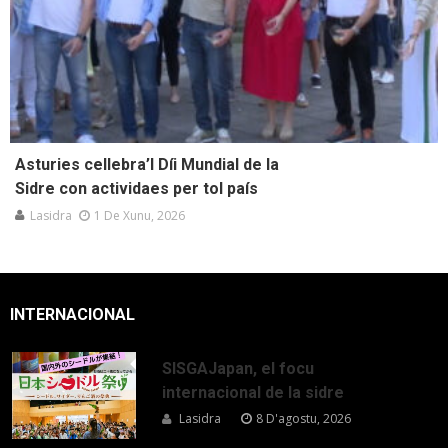
Asturies cellebra’l Díi Mundial de la
Sidre con actividaes per tol país
Lasidra
1 De Xunu, 2026
INTERNACIONAL
SISGAJapan, el focu
internacional de la sidre
Lasidra
8 D'agostu, 2026