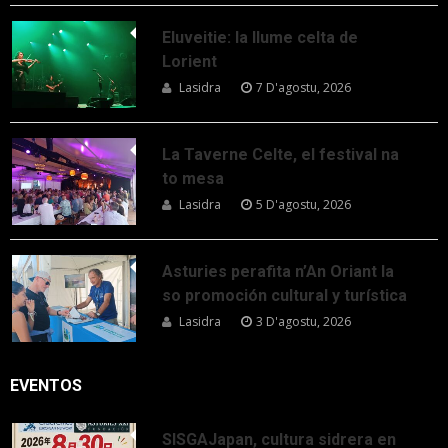
Eluveitie: la llume celta de
Lorient
Lasidra
7 D'agostu, 2026
La Taverne Celte, el festival na
to mesa
Lasidra
5 D'agostu, 2026
Asturies perafita n’An Oriant la
so promoción cultural y turística
Lasidra
3 D'agostu, 2026
EVENTOS
SISGAJapan, cultura sidrera en