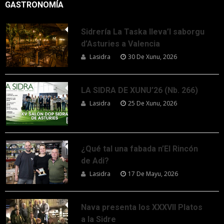
GASTRONOMÍA
Sidrería La Taska lleva’l saborgu
d’Asturies a Valencia
Lasidra
30 De Xunu, 2026
LA SIDRA DE XUNU’26 (Nb. 266)
Lasidra
25 De Xunu, 2026
¿Qué tal una fabada n’El Rincón
de Adi?
Lasidra
17 De Mayu, 2026
Nava presenta los XXXVII Platos
a la Sidre