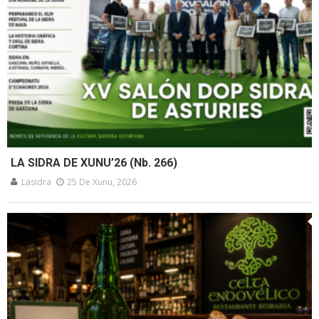
LA SIDRA DE XUNU’26 (Nb. 266)
Lasidra
25 De Xunu, 2026