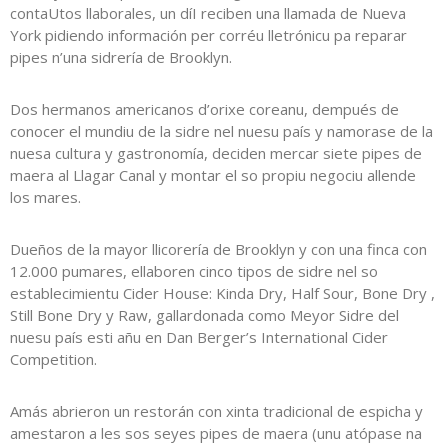
contaUtos llaborales, un díI reciben una llamada de Nueva
York pidiendo información per corréu lletrónicu pa reparar
pipes n’una sidrería de Brooklyn.
Dos hermanos americanos d’orixe coreanu, dempués de
conocer el mundiu de la sidre nel nuesu país y namorase de la
nuesa cultura y gastronomía, deciden mercar siete pipes de
maera al Llagar Canal y montar el so propiu negociu allende
los mares.
Dueños de la mayor llicorería de Brooklyn y con una finca con
12.000 pumares, ellaboren cinco tipos de sidre nel so
establecimientu Cider House: Kinda Dry, Half Sour, Bone Dry ,
Still Bone Dry y Raw, gallardonada como Meyor Sidre del
nuesu país esti añu en Dan Berger’s International Cider
Competition.
Amás abrieron un restorán con xinta tradicional de espicha y
amestaron a les sos seyes pipes de maera (unu atópase na