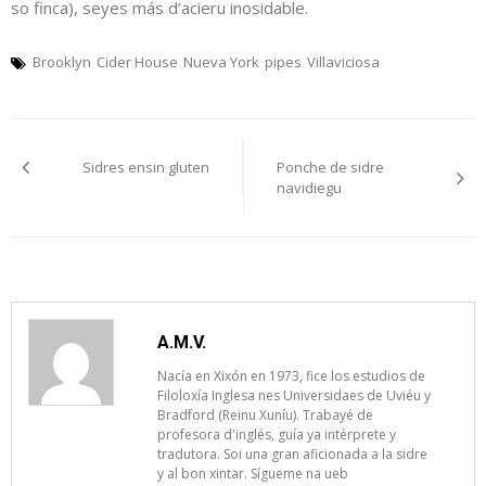
so finca), seyes más d’acieru inosidable.
Brooklyn
Cider House
Nueva York
pipes
Villaviciosa
Navegación
Sidres ensin gluten
Ponche de sidre
pelos
navidiegu
artículos
A.M.V.
Nacía en Xixón en 1973, fice los estudios de
Filoloxía Inglesa nes Universidaes de Uviéu y
Bradford (Reinu Xuníu). Trabayé de
profesora d'inglés, guía ya intérprete y
tradutora. Soi una gran aficionada a la sidre
y al bon xintar. Sígueme na ueb