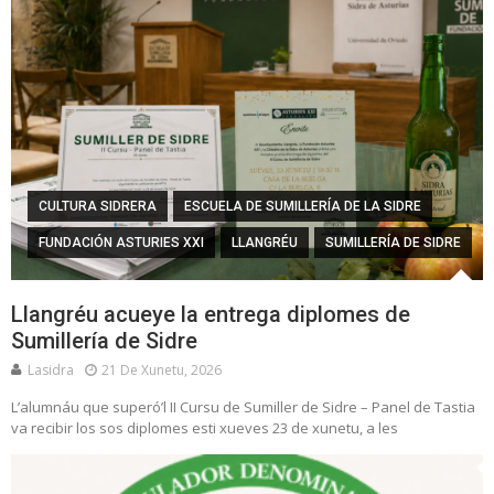
CULTURA SIDRERA
ESCUELA DE SUMILLERÍA DE LA SIDRE
FUNDACIÓN ASTURIES XXI
LLANGRÉU
SUMILLERÍA DE SIDRE
Llangréu acueye la entrega diplomes de
Sumillería de Sidre
Lasidra
21 De Xunetu, 2026
L’alumnáu que superó’l II Cursu de Sumiller de Sidre – Panel de Tastia
va recibir los sos diplomes esti xueves 23 de xunetu, a les