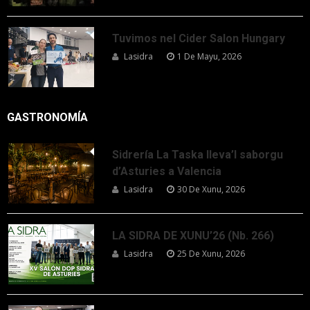
Tuvimos nel Cider Salon Hungary
Lasidra
1 De Mayu, 2026
GASTRONOMÍA
Sidrería La Taska lleva’l saborgu
d’Asturies a Valencia
Lasidra
30 De Xunu, 2026
LA SIDRA DE XUNU’26 (Nb. 266)
Lasidra
25 De Xunu, 2026