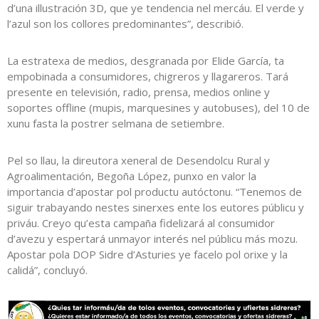
d’una illustración 3D, que ye tendencia nel mercáu. El verde y
l’azul son los collores predominantes”, describió.
La estratexa de medios, desgranada por Elide García, ta
empobinada a consumidores, chigreros y llagareros. Tará
presente en televisión, radio, prensa, medios online y
soportes offline (mupis, marquesines y autobuses), del 10 de
xunu fasta la postrer selmana de setiembre.
Pel so llau, la direutora xeneral de Desendolcu Rural y
Agroalimentación, Begoña López, punxo en valor la
importancia d’apostar pol productu autóctonu. “Tenemos de
siguir trabayando nestes sinerxes ente los eutores públicu y
priváu. Creyo qu’esta campaña fidelizará al consumidor
d’avezu y espertará unmayor interés nel públicu más mozu.
Apostar pola DOP Sidre d’Asturies ye facelo pol orixe y la
calidá”, concluyó.