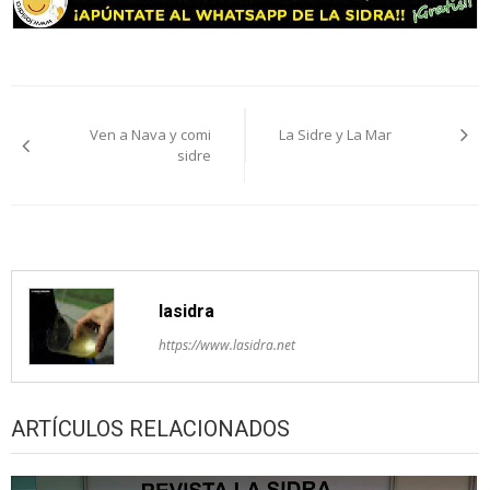
Navegación
Ven a Nava y comi
La Sidre y La Mar
pelos
sidre
artículos
lasidra
https://www.lasidra.net
ARTÍCULOS RELACIONADOS