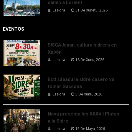
camín a Lorient
Lasidra
31 De Xunetu, 2026
EVENTOS
SISGAJapan, cultura sidrera en
Xapón
Lasidra
18 De Xunu, 2026
Esti sábadu la sidre casero va
tomar Gascona
Lasidra
5 De Xunu, 2026
Nava presenta los XXXVII Platos
a la Sidre
Lasidra
15 De Mayu, 2026