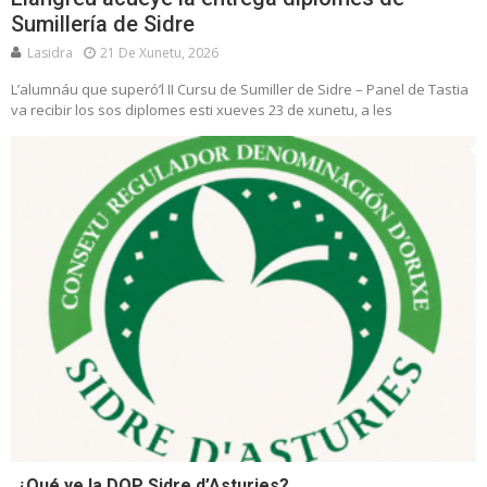
Sumillería de Sidre
Lasidra
21 De Xunetu, 2026
L’alumnáu que superó’l II Cursu de Sumiller de Sidre – Panel de Tastia
va recibir los sos diplomes esti xueves 23 de xunetu, a les
¿Qué ye la DOP Sidre d’Asturies?