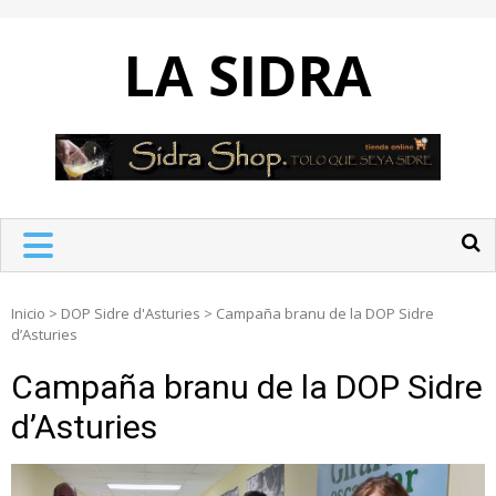
Skip
to
LA SIDRA
content
Inicio
>
DOP Sidre d'Asturies
>
Campaña branu de la DOP Sidre
d’Asturies
Campaña branu de la DOP Sidre
d’Asturies