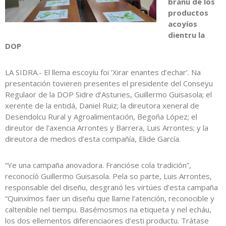
branu de los
productos
acoyíos
dientru la
DOP
LA SIDRA.- El llema escoyíu foi ‘Xirar enantes d’echar’. Na
presentación tovieren presentes el presidente del Conseyu
Regulaor de la DOP Sidre d’Asturies, Guillermo Guisasola; el
xerente de la entidá, Daniel Ruiz; la direutora xeneral de
Desendolcu Rural y Agroalimentación, Begoña López; el
direutor de l’axencia Arrontes y Barrera, Luis Arrontes; y la
direutora de medios d’esta compañía, Elide García.
“Ye una campaña anovadora. Francióse cola tradición”,
reconocíó Guillermo Guisasola. Pela so parte, Luis Arrontes,
responsable del diseñu, desgranó les virtúes d’esta campaña
“Quinxímos faer un diseñu que llame l’atención, reconocible y
caltenible nel tiempu. Basémosmos na etiqueta y nel echáu,
los dos ellementos diferenciaores d’esti productu. Trátase