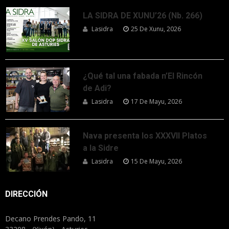
LA SIDRA DE XUNU’26 (Nb. 266)
Lasidra
25 De Xunu, 2026
¿Qué tal una fabada n’El Rincón
de Adi?
Lasidra
17 De Mayu, 2026
Nava presenta los XXXVII Platos
a la Sidre
Lasidra
15 De Mayu, 2026
DIRECCIÓN
Decano Prendes Pando, 11