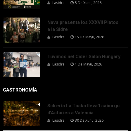
Lasidra
5 De Xunu, 2026
Nava presenta los XXXVII Platos
a la Sidre
Lasidra
15 De Mayu, 2026
Tuvimos nel Cider Salon Hungary
Lasidra
1 De Mayu, 2026
GASTRONOMÍA
Sidrería La Taska lleva’l saborgu
d’Asturies a Valencia
Lasidra
30 De Xunu, 2026