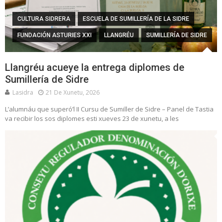
CULTURA SIDRERA
ESCUELA DE SUMILLERÍA DE LA SIDRE
FUNDACIÓN ASTURIES XXI
LLANGRÉU
SUMILLERÍA DE SIDRE
Llangréu acueye la entrega diplomes de
Sumillería de Sidre
Lasidra
21 De Xunetu, 2026
L’alumnáu que superó’l II Cursu de Sumiller de Sidre – Panel de Tastia
va recibir los sos diplomes esti xueves 23 de xunetu, a les