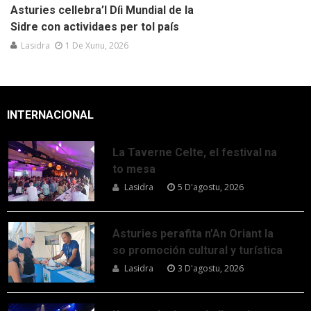
Asturies cellebra’l Díi Mundial de la
Sidre con actividaes per tol país
Lasidra
1 De Xunu, 2026
INTERNACIONAL
La Taverne Celte, el festival na
to mesa
Lasidra
5 D'agostu, 2026
Asturies perafita n’An Oriant la
so promoción cultural y turística
Lasidra
3 D'agostu, 2026