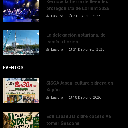
Kernow, la tierra de lleendes
protagonista de Lorient 2026
Lasidra
2 D'agostu, 2026
La delegación asturiana, de
camín a Lorient
Lasidra
31 De Xunetu, 2026
EVENTOS
SISGAJapan, cultura sidrera en
Xapón
Lasidra
18 De Xunu, 2026
Esti sábadu la sidre casero va
tomar Gascona