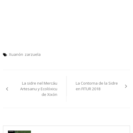
Xuanón
zarzuela
Navegación
La sidre nel Mercáu
La Contorna de la Sidre
pelos
Artesanu y Ecolóxicu
en FITUR 2018
de Xixón
artículos