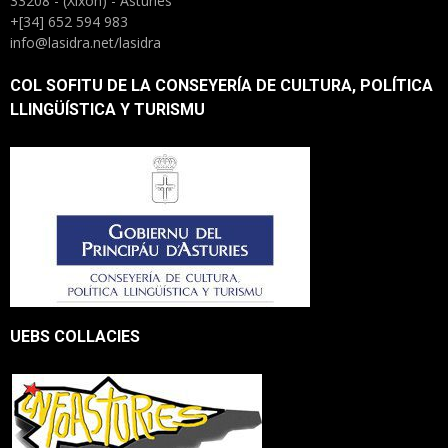
33208 - (Xixón) - Asturies
+[34] 652 594 983
info@lasidra.net/lasidra
COL SOFITU DE LA CONSEYERÍA DE CULTURA, POLÍTICA
LLINGÜÍSTICA Y TURISMU
UEBS COLLACIES