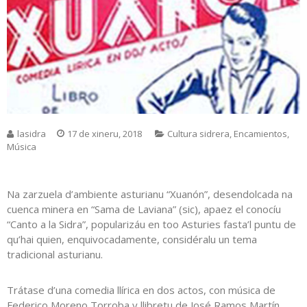
lasidra
17 de xineru, 2018
Cultura sidrera
,
Encamientos
,
Música
Na zarzuela d’ambiente asturianu “Xuanón”, desendolcada na
cuenca minera en “Sama de Laviana” (sic), apaez el conocíu
“Canto a la Sidra”, popularizáu en too Asturies fasta’l puntu de
qu’hai quien, enquivocadamente, considéralu un tema
tradicional asturianu.
Trátase d’una comedia llírica en dos actos, con música de
Federico Moreno Torroba y llibretu de José Ramos Martín,