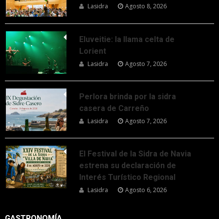
Lasidra
Agosto 8, 2026
Eluveitie: la llama celta de
Lorient
Lasidra
Agosto 7, 2026
Perlora brinda por la sidra
casera de Carreño
Lasidra
Agosto 7, 2026
El Festival de la Sidra de Navia
estrena su declaración de
Interés Turístico Regional
Lasidra
Agosto 6, 2026
GASTRONOMÍA