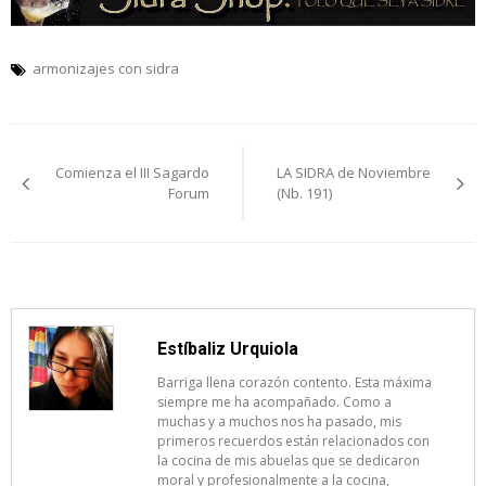
armonizajes con sidra
Navegación
Comienza el III Sagardo
LA SIDRA de Noviembre
de
Forum
(Nb. 191)
entradas
Estíbaliz Urquiola
Barriga llena corazón contento. Esta máxima
siempre me ha acompañado. Como a
muchas y a muchos nos ha pasado, mis
primeros recuerdos están relacionados con
la cocina de mis abuelas que se dedicaron
moral y profesionalmente a la cocina,