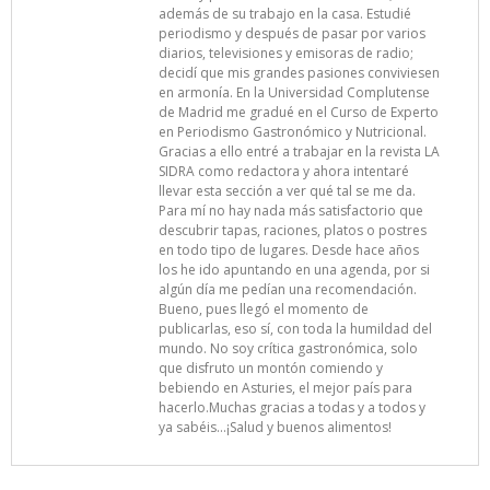
además de su trabajo en la casa. Estudié
periodismo y después de pasar por varios
diarios, televisiones y emisoras de radio;
decidí que mis grandes pasiones conviviesen
en armonía. En la Universidad Complutense
de Madrid me gradué en el Curso de Experto
en Periodismo Gastronómico y Nutricional.
Gracias a ello entré a trabajar en la revista LA
SIDRA como redactora y ahora intentaré
llevar esta sección a ver qué tal se me da.
Para mí no hay nada más satisfactorio que
descubrir tapas, raciones, platos o postres
en todo tipo de lugares. Desde hace años
los he ido apuntando en una agenda, por si
algún día me pedían una recomendación.
Bueno, pues llegó el momento de
publicarlas, eso sí, con toda la humildad del
mundo. No soy crítica gastronómica, solo
que disfruto un montón comiendo y
bebiendo en Asturies, el mejor país para
hacerlo.Muchas gracias a todas y a todos y
ya sabéis…¡Salud y buenos alimentos!