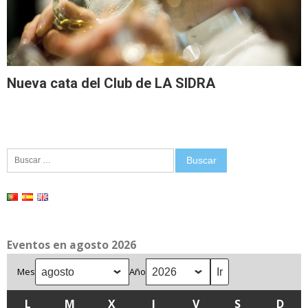
Nueva cata del Club de LA SIDRA
Buscar:
Eventos en agosto 2026
Mes
Año
L
LUNES
M
MARTES
X
MIÉRCOLES
J
JUEVES
V
VIERNES
S
SÁBADO
D
DOM