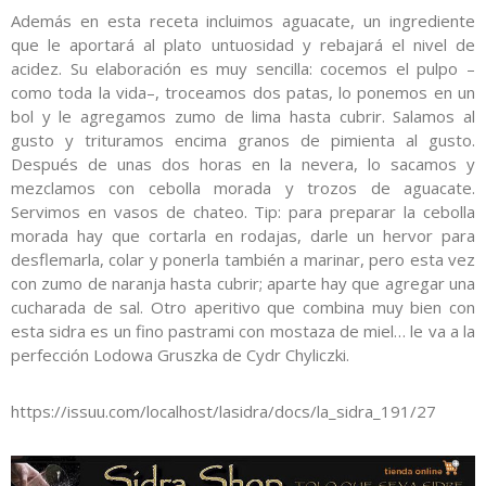
Además en esta receta incluimos aguacate, un ingrediente
que le aportará al plato untuosidad y rebajará el nivel de
acidez. Su elaboración es muy sencilla: cocemos el pulpo –
como toda la vida–, troceamos dos patas, lo ponemos en un
bol y le agregamos zumo de lima hasta cubrir. Salamos al
gusto y trituramos encima granos de pimienta al gusto.
Después de unas dos horas en la nevera, lo sacamos y
mezclamos con cebolla morada y trozos de aguacate.
Servimos en vasos de chateo. Tip: para preparar la cebolla
morada hay que cortarla en rodajas, darle un hervor para
desflemarla, colar y ponerla también a marinar, pero esta vez
con zumo de naranja hasta cubrir; aparte hay que agregar una
cucharada de sal. Otro aperitivo que combina muy bien con
esta sidra es un fino pastrami con mostaza de miel… le va a la
perfección Lodowa Gruszka de Cydr Chyliczki.
https://issuu.com/localhost/lasidra/docs/la_sidra_191/27