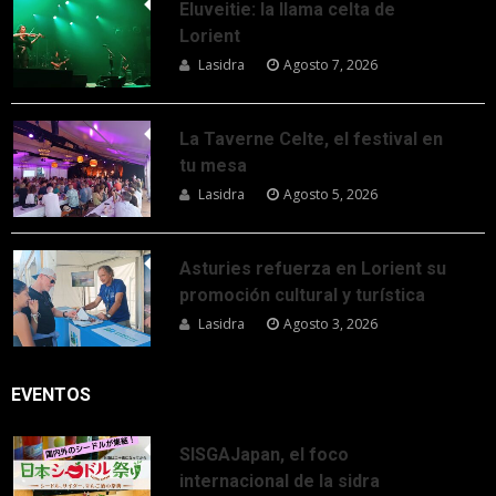
Eluveitie: la llama celta de
Lorient
Lasidra
Agosto 7, 2026
La Taverne Celte, el festival en
tu mesa
Lasidra
Agosto 5, 2026
Asturies refuerza en Lorient su
promoción cultural y turística
Lasidra
Agosto 3, 2026
EVENTOS
SISGAJapan, el foco
internacional de la sidra