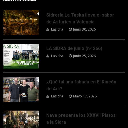
Sidrería La Taska lleva el sabor
de Asturies a Valencia
Lasidra
Junio 30, 2026
LA SIDRA de junio (nº 266)
Lasidra
Junio 25, 2026
¿Qué tal una fabada en El Rincón
de Adi?
Lasidra
Mayo 17, 2026
Nava presenta los XXXVII Platos
a la Sidra