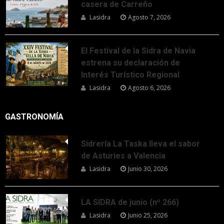
casera de Carreño
Lasidra
Agosto 7, 2026
El Festival de la Sidra de Navia
estrena su declaración de
Interés Turístico Regional
Lasidra
Agosto 6, 2026
GASTRONOMÍA
Sidrería La Taska lleva el sabor
de Asturies a Valencia
Lasidra
Junio 30, 2026
LA SIDRA de junio (nº 266)
Lasidra
Junio 25, 2026