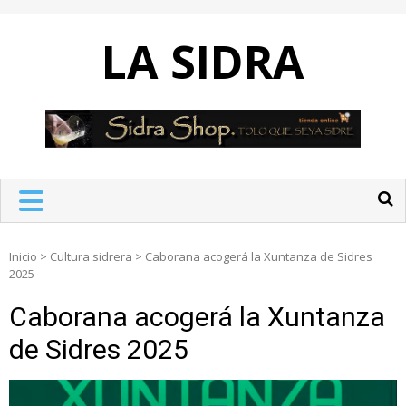
Skip
to
LA SIDRA
content
Inicio
>
Cultura sidrera
>
Caborana acogerá la Xuntanza de Sidres
2025
Caborana acogerá la Xuntanza
de Sidres 2025