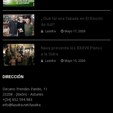
¿Qué tal una fabada en El Rincón
de Adi?
Lasidra
Mayo 17, 2026
Nava presenta los XXXVII Platos
a la Sidra
Lasidra
Mayo 15, 2026
DIRECCIÓN
Decano Prendes Pando, 11
33208 - (Xixón) - Asturies
+[34] 652 594 983
info@lasidra.net/lasidra