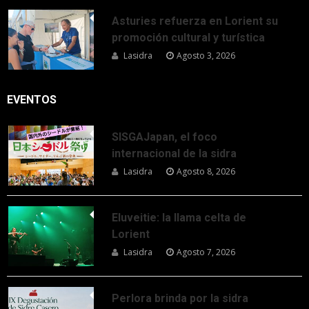
Asturies refuerza en Lorient su
promoción cultural y turística
Lasidra
Agosto 3, 2026
EVENTOS
SISGAJapan, el foco
internacional de la sidra
Lasidra
Agosto 8, 2026
Eluveitie: la llama celta de
Lorient
Lasidra
Agosto 7, 2026
Perlora brinda por la sidra