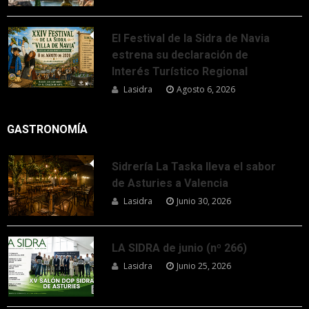
El Festival de la Sidra de Navia
estrena su declaración de
Interés Turístico Regional
Lasidra
Agosto 6, 2026
GASTRONOMÍA
Sidrería La Taska lleva el sabor
de Asturies a Valencia
Lasidra
Junio 30, 2026
LA SIDRA de junio (nº 266)
Lasidra
Junio 25, 2026