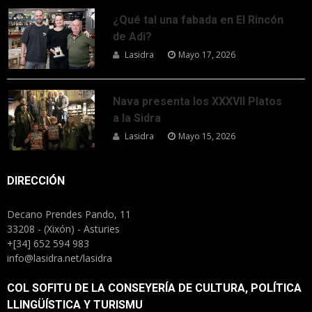
¿Qué tal una fabada en El Rincón
de Adi?
Lasidra
Mayo 17, 2026
Nava presenta los XXXVII Platos
a la Sidra
Lasidra
Mayo 15, 2026
DIRECCIÓN
Decano Prendes Pando, 11
33208 - (Xixón) - Asturies
+[34] 652 594 983
info@lasidra.net/lasidra
COL SOFITU DE LA CONSEYERÍA DE CULTURA, POLÍTICA
LLINGÜÍSTICA Y TURISMU