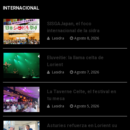
INTERNACIONAL
SISGAJapan, el foco
internacional de la sidra
Lasidra
Agosto 8, 2026
Eluveitie: la llama celta de
Lorient
Lasidra
Agosto 7, 2026
La Taverne Celte, el festival en
tu mesa
Lasidra
Agosto 5, 2026
Asturies refuerza en Lorient su