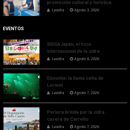
promoción cultural y turística
Lasidra
Agosto 3, 2026
EVENTOS
SISGAJapan, el foco
internacional de la sidra
Lasidra
Agosto 8, 2026
Eluveitie: la llama celta de
Lorient
Lasidra
Agosto 7, 2026
Perlora brinda por la sidra
casera de Carreño
Lasidra
Agosto 7, 2026