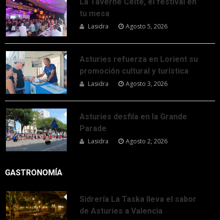
La Taverne Celte, el festival en
tu mesa
Lasidra
Agosto 5, 2026
Asturies refuerza en Lorient su
promoción cultural y turística
Lasidra
Agosto 3, 2026
Asturies desfila en la Grande
Parade
Lasidra
Agosto 2, 2026
GASTRONOMÍA
Sidrería La Taska lleva el sabor
de Asturies a Valencia