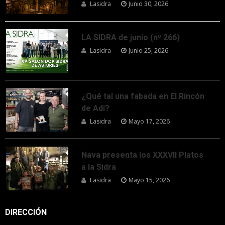
Lasidra
Junio 30, 2026
LA SIDRA de junio (nº 266)
Lasidra
Junio 25, 2026
¿Qué tal una fabada en El Rincón
de Adi?
Lasidra
Mayo 17, 2026
Nava presenta los XXXVII Platos
a la Sidra
Lasidra
Mayo 15, 2026
DIRECCIÓN