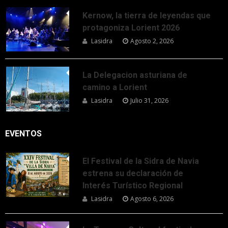
Kernow, la tierra de leyendas que
protagoniza Lorient 2026
Lasidra
Agosto 2, 2026
La Delegacion asturiana de
camino a Lorient
Lasidra
Julio 31, 2026
EVENTOS
El Festival de la Sidra de Navia
estrena su declaración de
Interés Turístico Regional
Lasidra
Agosto 6, 2026