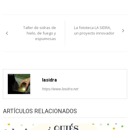
Navegación
Taller de sidras de
La fototeca LA SIDRA,
de
hielo, de fuego y
un proyecto innovador
espumosas
entradas
lasidra
https://www.lasidra.net
ARTÍCULOS RELACIONADOS