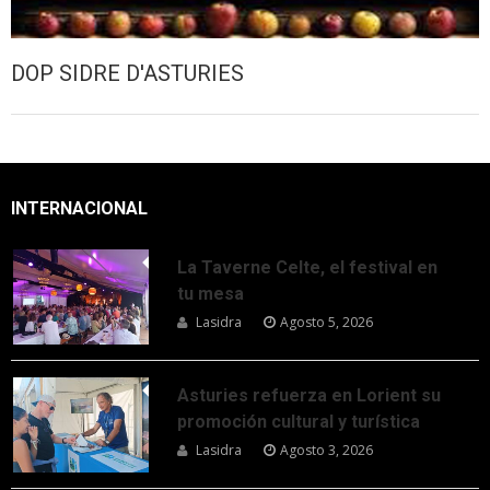
DOP SIDRE D'ASTURIES
INTERNACIONAL
La Taverne Celte, el festival en
tu mesa
Lasidra
Agosto 5, 2026
Asturies refuerza en Lorient su
promoción cultural y turística
Lasidra
Agosto 3, 2026