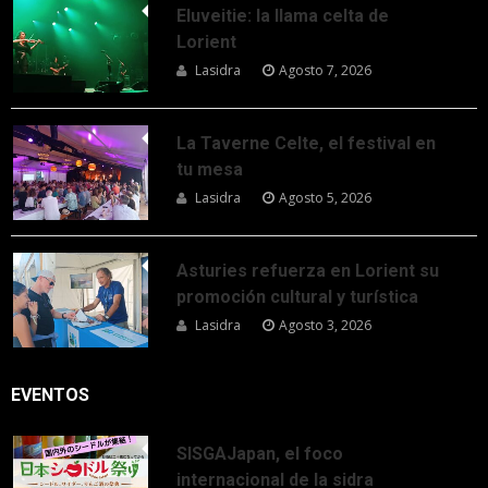
Eluveitie: la llama celta de
Lorient
Lasidra
Agosto 7, 2026
La Taverne Celte, el festival en
tu mesa
Lasidra
Agosto 5, 2026
Asturies refuerza en Lorient su
promoción cultural y turística
Lasidra
Agosto 3, 2026
EVENTOS
SISGAJapan, el foco
internacional de la sidra