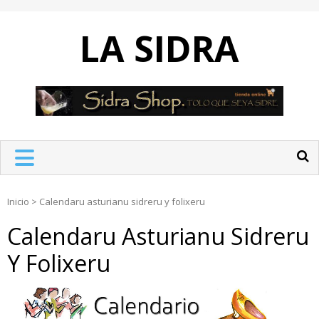
Skip
to
LA SIDRA
content
Inicio
>
Calendaru asturianu sidreru y folixeru
Calendaru Asturianu Sidreru
Y Folixeru