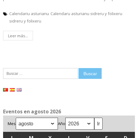
Calendariu asturianu
Calendaru asturianu sidreru y folixeru
sidreru y folixeru
Leer más...
Buscar:
Eventos en agosto 2026
Mes
Año
L
LUNES
M
MARTES
X
MIÉRCOLES
J
JUEVES
V
VIERNES
S
SÁBADO
D
DOM