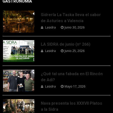
GASTRONOMÍA
Sidrería La Taska lleva el sabor
de Asturies a Valencia
Lasidra
Junio 30, 2026
LA SIDRA de junio (nº 266)
Lasidra
Junio 25, 2026
¿Qué tal una fabada en El Rincón
de Adi?
Lasidra
Mayo 17, 2026
Nava presenta los XXXVII Platos
a la Sidra