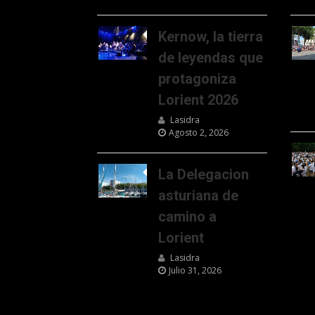
Kernow, la tierra
de leyendas que
protagoniza
Lorient 2026
Lasidra
Agosto 2, 2026
La Delegacion
asturiana de
camino a
Lorient
Lasidra
Julio 31, 2026