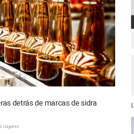
as detrás de marcas de sidra
l
,
Llagares