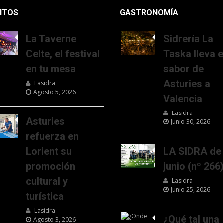
NTOS
GASTRONOMÍA
La Taverne
Sidrería La
Celte, el festival
Taska lleva e
en tu mesa
sabor de
Asturies a
Lasidra
Agosto 5, 2026
Valencia
Lasidra
Asturies
Junio 30, 2026
refuerza en
Lorient su
LA SIDRA de
promoción
junio (nº 266
cultural y
Lasidra
Junio 25, 2026
turística
Lasidra
¿Qué tal una
Agosto 3, 2026