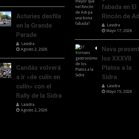
fabada en El
Asturies desfila
Rincón de Ad
en la Grande
Lasidra
Mayo 17, 2026
Parade
Lasidra
Nava presen
Agosto 2, 2026
los XXXVII
Candás volverá
Platos a la
a ir «de culín en
Sidra
culín» con el
Lasidra
Mayo 15, 2026
Rally de la Sidra
Lasidra
Agosto 2, 2026