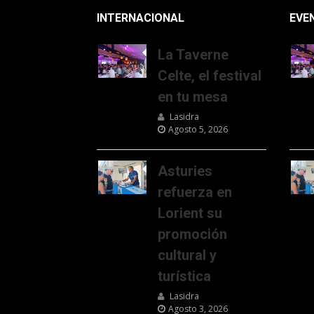
INTERNACIONAL
EVE
La Taverne
Celte, el festival
en tu mesa
Lasidra
Agosto 5, 2026
Asturies
refuerza en
Lorient su
promoción
cultural y
turística
Lasidra
Agosto 3, 2026