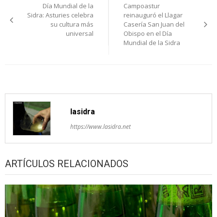
Día Mundial de la
Campoastur
de
Sidra: Asturies celebra
reinauguró el Llagar
su cultura más
Casería San Juan del
entradas
universal
Obispo en el Día
Mundial de la Sidra
lasidra
https://www.lasidra.net
ARTÍCULOS RELACIONADOS