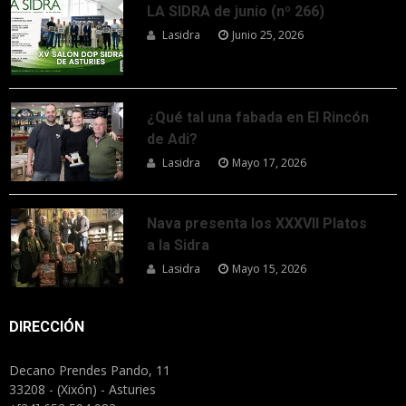
LA SIDRA de junio (nº 266)
Lasidra
Junio 25, 2026
¿Qué tal una fabada en El Rincón
de Adi?
Lasidra
Mayo 17, 2026
Nava presenta los XXXVII Platos
a la Sidra
Lasidra
Mayo 15, 2026
DIRECCIÓN
Decano Prendes Pando, 11
33208 - (Xixón) - Asturies