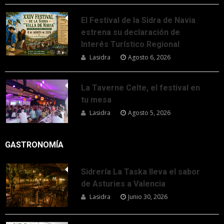
El Festival de la Sidra de Navia
estrena su declaración de
Interés Turístico Regional
Lasidra
Agosto 6, 2026
La Taverne Celte, el festival en
tu mesa
Lasidra
Agosto 5, 2026
GASTRONOMÍA
Sidrería La Taska lleva el sabor
de Asturies a Valencia
Lasidra
Junio 30, 2026