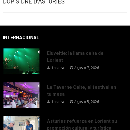
DOP SIDRE D'ASTURIES
INTERNACIONAL
Eluveitie: la llama celta de
Lorient
Lasidra
Agosto 7, 2026
La Taverne Celte, el festival en
tu mesa
Lasidra
Agosto 5, 2026
Asturies refuerza en Lorient su
promoción cultural y turística