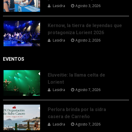
Lasidra
Agosto 3, 2026
Kernow, la tierra de leyendas que
protagoniza Lorient 2026
Lasidra
Agosto 2, 2026
EVENTOS
Eluveitie: la llama celta de
Lorient
Lasidra
Agosto 7, 2026
Perlora brinda por la sidra
casera de Carreño
Lasidra
Agosto 7, 2026