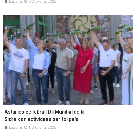
Lasidra
9 De Xunu, 2026
Asturies cellebra’l Díi Mundial de la
Sidre con actividaes per tol país
Lasidra
1 De Xunu, 2026