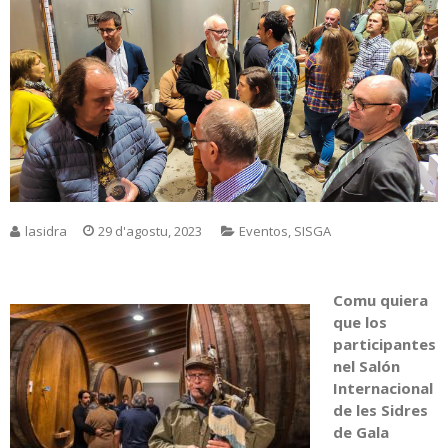
lasidra
29 d'agostu, 2023
Eventos
,
SISGA
Comu quiera
que los
participantes
nel Salón
Internacional
de les Sidres
de Gala