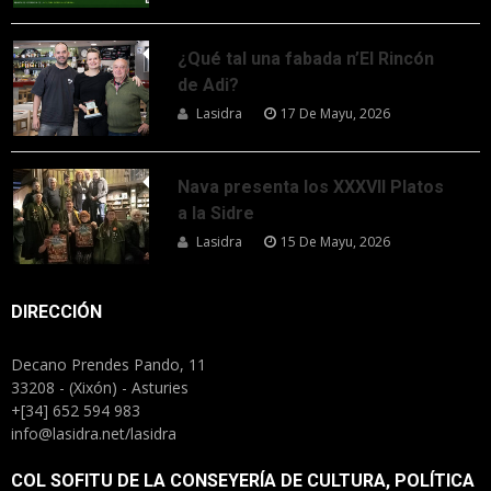
¿Qué tal una fabada n’El Rincón
de Adi?
Lasidra
17 De Mayu, 2026
Nava presenta los XXXVII Platos
a la Sidre
Lasidra
15 De Mayu, 2026
DIRECCIÓN
Decano Prendes Pando, 11
33208 - (Xixón) - Asturies
+[34] 652 594 983
info@lasidra.net/lasidra
COL SOFITU DE LA CONSEYERÍA DE CULTURA, POLÍTICA