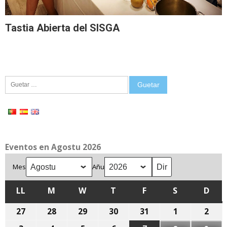
Tastia Abierta del SISGA
Guetar:
Eventos en Agostu 2026
Mes
Añu
LL
LLUNES
M
MARTES
W
MIÉRCOLES
T
XUEVES
F
VIENRES
S
SÁBADU
D
DOM
27
27
28
28
29
29
30
30
31
31
1
1
2
2
de
de
de
de
de
d'agostu,
d'ag