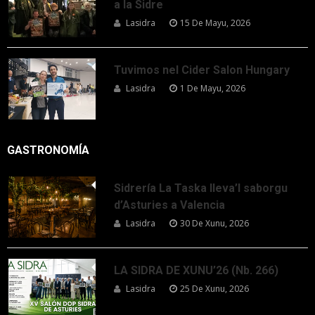
a la Sidre
Lasidra
15 De Mayu, 2026
Tuvimos nel Cider Salon Hungary
Lasidra
1 De Mayu, 2026
GASTRONOMÍA
Sidrería La Taska lleva’l saborgu
d’Asturies a Valencia
Lasidra
30 De Xunu, 2026
LA SIDRA DE XUNU’26 (Nb. 266)
Lasidra
25 De Xunu, 2026