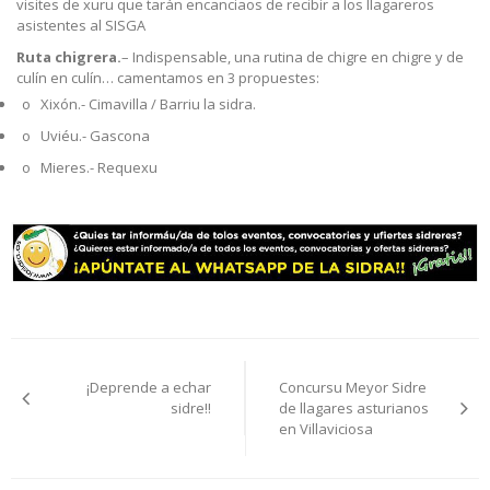
visites de xuru que tarán encanciaos de recibir a los llagareros
asistentes al SISGA
Ruta chigrera.
– Indispensable, una rutina de chigre en chigre y de
culín en culín… camentamos en 3 propuestes:
o Xixón.- Cimavilla / Barriu la sidra.
o Uviéu.- Gascona
o Mieres.- Requexu
Navegación
¡Deprende a echar
Concursu Meyor Sidre
pelos
sidre!!
de llagares asturianos
en Villaviciosa
artículos