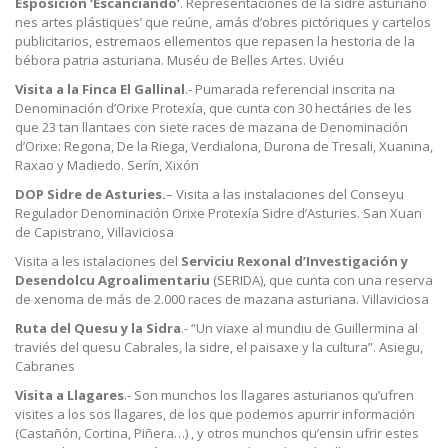
Esposición ‘Escanciando’
. Representaciones de la sidre asturiano
nes artes plástiques’ que reúne, amás d’obres pictóriques y cartelos
publicitarios, estremaos ellementos que repasen la hestoria de la
bébora patria asturiana. Muséu de Belles Artes. Uviéu
Visita a la Finca El Gallinal
.- Pumarada referencial inscrita na
Denominación d’Orixe Protexía, que cunta con 30 hectáries de les
que 23 tan llantaes con siete races de mazana de Denominación
d’Orixe: Regona, De la Riega, Verdialona, Durona de Tresali, Xuanina,
Raxao y Madiedo. Serín, Xixón
DOP Sidre de Asturies.
– Visita a las instalaciones del Conseyu
Regulador Denominación Orixe Protexía Sidre d’Asturies. San Xuan
de Capistrano, Villaviciosa
Visita a les istalaciones del
Serviciu Rexonal d’Investigación y
Desendolcu Agroalimentariu
(SERIDA), que cunta con una reserva
de xenoma de más de 2.000 races de mazana asturiana. Villaviciosa
Ruta del Quesu y la Sidra
.- “Un viaxe al mundiu de Guillermina al
traviés del quesu Cabrales, la sidre, el paisaxe y la cultura”. Asiegu,
Cabranes
Visita a Llagares
.- Son munchos los llagares asturianos qu’ufren
visites a los sos llagares, de los que podemos apurrir información
(Castañón, Cortina, Piñera…) , y otros munchos qu’ensin ufrir estes