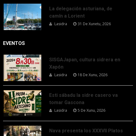
La delegación asturiana, de
camín a Lorient
Lasidra
31 De Xunetu, 2026
EVENTOS
SISGAJapan, cultura sidrera en
Xapón
Lasidra
18 De Xunu, 2026
Esti sábadu la sidre casero va
tomar Gascona
Lasidra
5 De Xunu, 2026
Nava presenta los XXXVII Platos