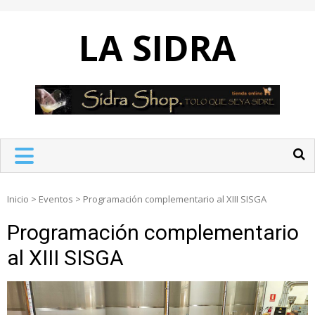
Skip
to
LA SIDRA
content
Inicio
>
Eventos
>
Programación complementario al XIII SISGA
Programación complementario
al XIII SISGA