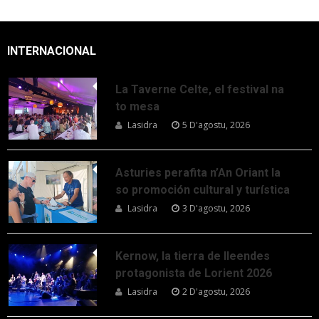
INTERNACIONAL
La Taverne Celte, el festival na
to mesa
Lasidra
5 D'agostu, 2026
Asturies perafita n’An Oriant la
so promoción cultural y turística
Lasidra
3 D'agostu, 2026
Kernow, la tierra de lleendes
protagonista de Lorient 2026
Lasidra
2 D'agostu, 2026