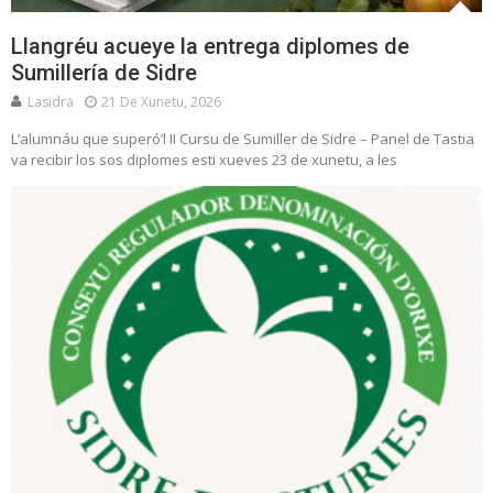
Llangréu acueye la entrega diplomes de
Sumillería de Sidre
Lasidra
21 De Xunetu, 2026
L’alumnáu que superó’l II Cursu de Sumiller de Sidre – Panel de Tastia
va recibir los sos diplomes esti xueves 23 de xunetu, a les