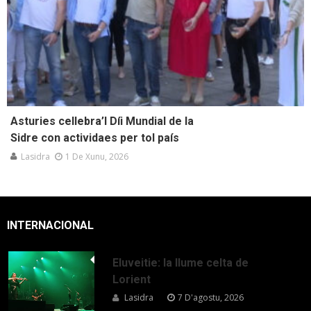
Asturies cellebra’l Díi Mundial de la
Sidre con actividaes per tol país
Lasidra
1 De Xunu, 2026
INTERNACIONAL
Eluveitie: la llume celta de
Lorient
Lasidra
7 D'agostu, 2026