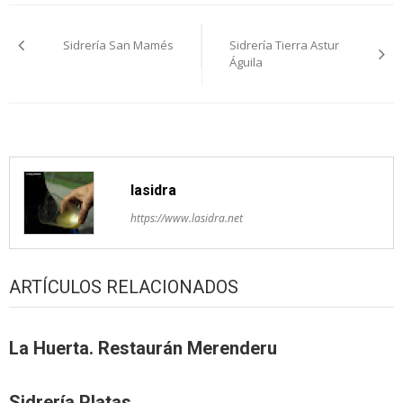
Navegación
Sidrería San Mamés
Sidrería Tierra Astur
pelos
Águila
artículos
lasidra
https://www.lasidra.net
ARTÍCULOS RELACIONADOS
La Huerta. Restaurán Merenderu
Sidrería Platas