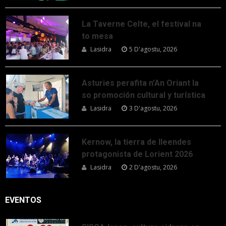
La Taverne Celte, el festival na
to mesa
Lasidra
5 D'agostu, 2026
Asturies perafita n’An Oriant la
so promoción cultural y turística
Lasidra
3 D'agostu, 2026
Kernow, la tierra de lleendes
protagonista de Lorient 2026
Lasidra
2 D'agostu, 2026
EVENTOS