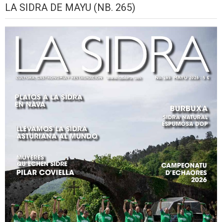
LA SIDRA DE MAYU (NB. 265)
2026
setiembre,
setiembre,
setiembre,
setiembre,
setiembre,
seti
2026
2026
2026
2026
2026
2026