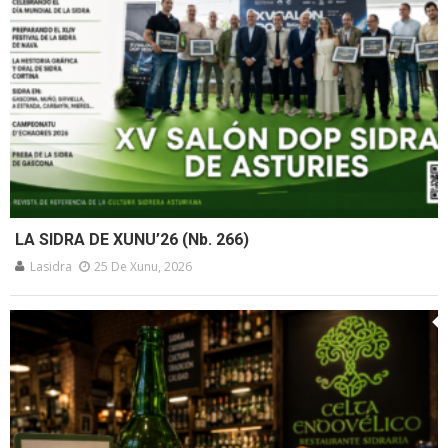
LA SIDRA DE XUNU’26 (Nb. 266)
Lasidra
25 De Xunu, 2026