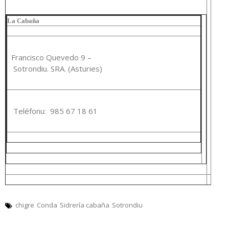
La Cabaña
Francisco Quevedo 9 –
Sotrondiu. SRA. (Asturies)
Teléfonu: 985 67 18 61
chigre
Conda
Sidrería cabaña
Sotrondiu