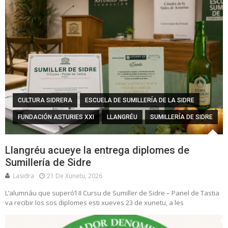
CULTURA SIDRERA
ESCUELA DE SUMILLERÍA DE LA SIDRE
FUNDACIÓN ASTURIES XXI
LLANGRÉU
SUMILLERÍA DE SIDRE
Llangréu acueye la entrega diplomes de
Sumillería de Sidre
Lasidra
21 De Xunetu, 2026
L’alumnáu que superó’l II Cursu de Sumiller de Sidre – Panel de Tastia
va recibir los sos diplomes esti xueves 23 de xunetu, a les