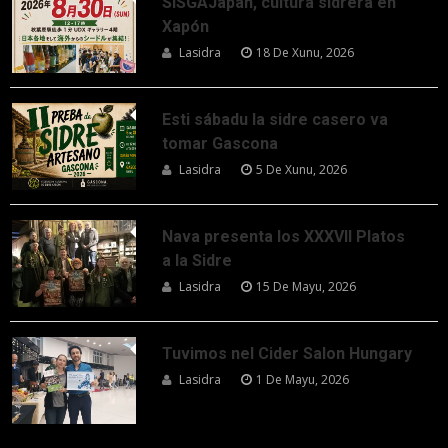
SISGAJapan, cultura sidrera en
Xapón
Lasidra
18 De Xunu, 2026
Esti sábadu la sidre casero va
tomar Gascona
Lasidra
5 De Xunu, 2026
Nava presenta los XXXVII Platos
a la Sidre
Lasidra
15 De Mayu, 2026
Tuvimos nel Cider Salon Hungary
Lasidra
1 De Mayu, 2026