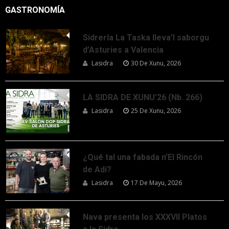
GASTRONOMÍA
Sidrería La Taska lleva’l saborgu
d’Asturies a Valencia
Lasidra
30 De Xunu, 2026
LA SIDRA DE XUNU’26 (Nb. 266)
Lasidra
25 De Xunu, 2026
¿Qué tal una fabada n’El Rincón
de Adi?
Lasidra
17 De Mayu, 2026
Nava presenta los XXXVII Platos