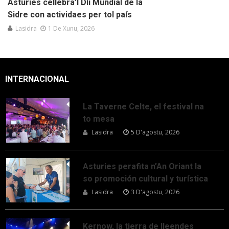
Asturies cellebra’l Díi Mundial de la
Sidre con actividaes per tol país
Lasidra
1 De Xunu, 2026
INTERNACIONAL
La Taverne Celte, el festival na
to mesa
Lasidra
5 D'agostu, 2026
Asturies perafita n’An Oriant la
so promoción cultural y turística
Lasidra
3 D'agostu, 2026
Kernow, la tierra de lleendes