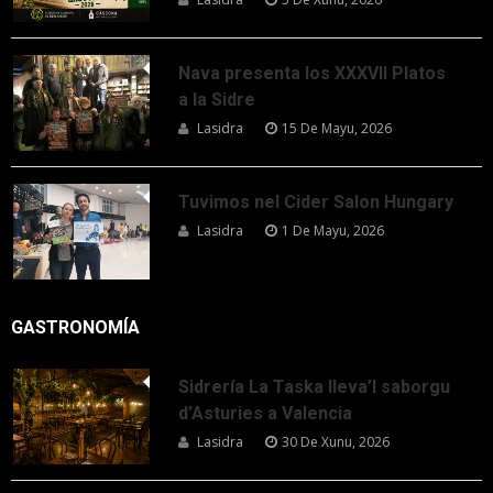
Nava presenta los XXXVII Platos
a la Sidre
Lasidra
15 De Mayu, 2026
Tuvimos nel Cider Salon Hungary
Lasidra
1 De Mayu, 2026
GASTRONOMÍA
Sidrería La Taska lleva’l saborgu
d’Asturies a Valencia
Lasidra
30 De Xunu, 2026