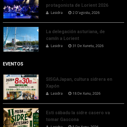
protagonista de Lorient 2026
Lasidra
2 D'agostu, 2026
La delegación asturiana, de
camín a Lorient
Lasidra
31 De Xunetu, 2026
EVENTOS
SISGAJapan, cultura sidrera en
Xapón
Lasidra
18 De Xunu, 2026
Esti sábadu la sidre casero va
tomar Gascona
Lasidra
5 De Xunu, 2026