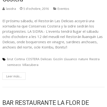
lasidra
5 d'ochobre, 2016
Eventos
El prósimu sábadu, el Restorán Las Delicias acoyerá una
xornada na que Conservas Costera y la sidre sedrán los
protagonistes. LA SIDRA.- L'eventu tendrá llugar el sábadu
ocho d'ochobre a les 12 del meudíi nel Restorán lluanquín Las
Delicias, onde boquerones en vinagre, sardines anchoaes,
anchoes del norte, ocle Kombu, Bonitu'l
brut
Cortina
COSTERA
Delicias
Gozón
Lluuanco
nature
Riestra
semiseco
Villacubera
Leer más...
BAR RESTAURANTE LA FLOR DE