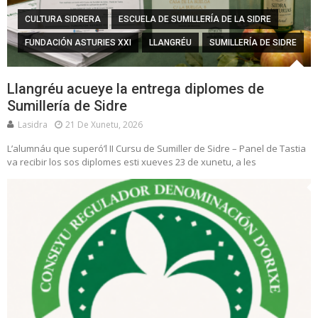
CULTURA SIDRERA
ESCUELA DE SUMILLERÍA DE LA SIDRE
FUNDACIÓN ASTURIES XXI
LLANGRÉU
SUMILLERÍA DE SIDRE
Llangréu acueye la entrega diplomes de
Sumillería de Sidre
Lasidra
21 De Xunetu, 2026
L’alumnáu que superó’l II Cursu de Sumiller de Sidre – Panel de Tastia
va recibir los sos diplomes esti xueves 23 de xunetu, a les