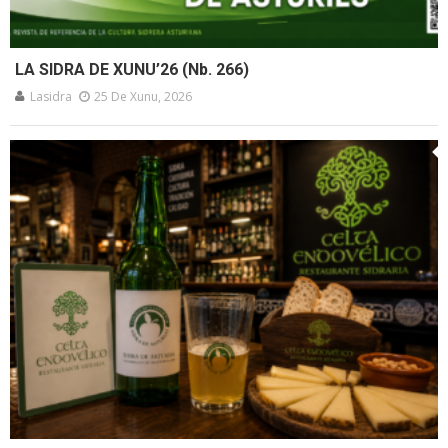
LA SIDRA DE XUNU’26 (Nb. 266)
Lasidra
25 De Xunu, 2026