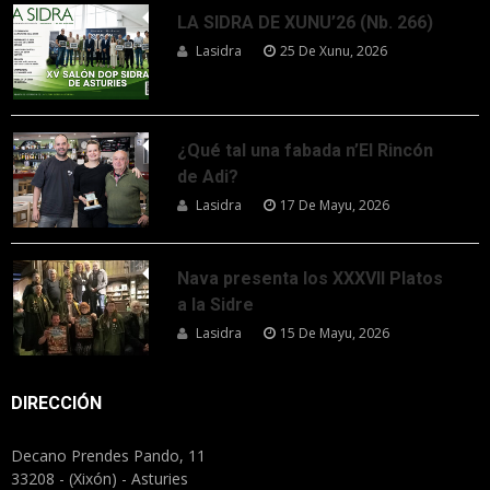
LA SIDRA DE XUNU’26 (Nb. 266)
Lasidra
25 De Xunu, 2026
¿Qué tal una fabada n’El Rincón
de Adi?
Lasidra
17 De Mayu, 2026
Nava presenta los XXXVII Platos
a la Sidre
Lasidra
15 De Mayu, 2026
DIRECCIÓN
Decano Prendes Pando, 11
33208 - (Xixón) - Asturies