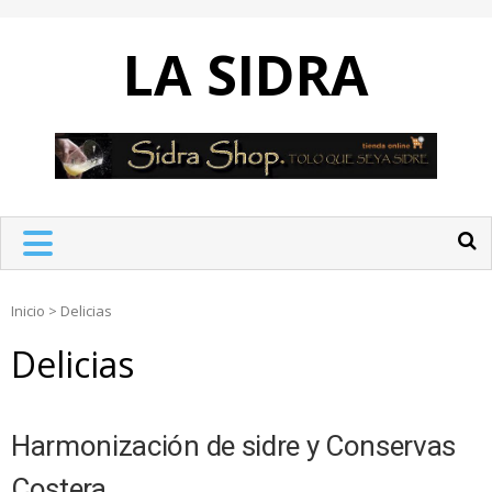
Skip
to
LA SIDRA
content
Inicio
>
Delicias
Delicias
Harmonización de sidre y Conservas
Costera