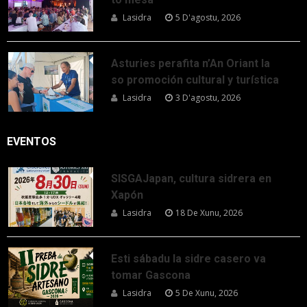
Lasidra
5 D'agostu, 2026
Asturies perafita n’An Oriant la
so promoción cultural y turística
Lasidra
3 D'agostu, 2026
EVENTOS
SISGAJapan, cultura sidrera en
Xapón
Lasidra
18 De Xunu, 2026
Esti sábadu la sidre casero va
tomar Gascona
Lasidra
5 De Xunu, 2026