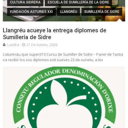
CULTURA SIDRERA
ESCUELA DE SUMILLERÍA DE LA SIDRE
FUNDACIÓN ASTURIES XXI
LLANGRÉU
SUMILLERÍA DE SIDRE
Llangréu acueye la entrega diplomes de
Sumillería de Sidre
Lasidra
21 De Xunetu, 2026
L’alumnáu que superó’l II Cursu de Sumiller de Sidre – Panel de Tastia
va recibir los sos diplomes esti xueves 23 de xunetu, a les