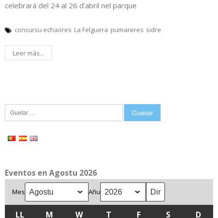
celebrará del 24 al 26 d’abril nel parque
concursu echaores
La Felguera
pumareres
sidre
Leer más...
Guetar:
Eventos en Agostu 2026
Mes
Añu
LL
LLUNES
M
MARTES
W
MIÉRCOLES
T
XUEVES
F
VIENRES
S
SÁBADU
D
DOM