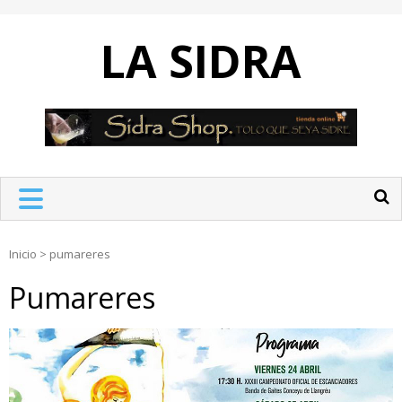
Skip
to
LA SIDRA
content
Inicio
>
pumareres
Pumareres