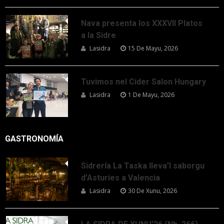
Nava presenta los XXXVII Platos
a la Sidre
Lasidra
15 De Mayu, 2026
Tuvimos nel Cider Salon Hungary
Lasidra
1 De Mayu, 2026
GASTRONOMÍA
Sidrería La Taska lleva’l saborgu
d’Asturies a Valencia
Lasidra
30 De Xunu, 2026