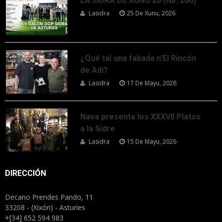
LA SIDRA DE XUNU’26 (Nb. 266)
Lasidra
25 De Xunu, 2026
¿Qué tal una fabada n’El Rincón
de Adi?
Lasidra
17 De Mayu, 2026
Nava presenta los XXXVII Platos
a la Sidre
Lasidra
15 De Mayu, 2026
DIRECCIÓN
Decano Prendes Pando, 11
33208 - (Xixón) - Asturies
+[34] 652 594 983