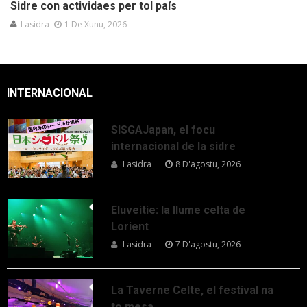
Sidre con actividaes per tol país
Lasidra
1 De Xunu, 2026
INTERNACIONAL
SISGAJapan, el focu
internacional de la sidre
Lasidra
8 D'agostu, 2026
Eluveitie: la llume celta de
Lorient
Lasidra
7 D'agostu, 2026
La Taverne Celte, el festival na
to mesa