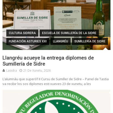
CULTURA SIDRERA
ESCUELA DE SUMILLERÍA DE LA SIDRE
FUNDACIÓN ASTURIES XXI
LLANGRÉU
SUMILLERÍA DE SIDRE
Llangréu acueye la entrega diplomes de
Sumillería de Sidre
Lasidra
21 De Xunetu, 2026
L’alumnáu que superó’l II Cursu de Sumiller de Sidre – Panel de Tastia
va recibir los sos diplomes esti xueves 23 de xunetu, a les