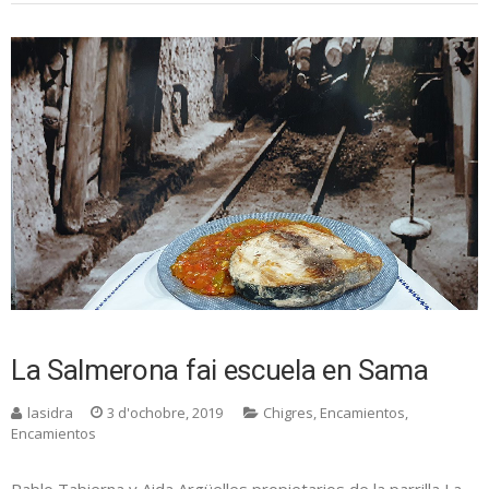
La Salmerona fai escuela en Sama
lasidra
3 d'ochobre, 2019
Chigres
,
Encamientos
,
Encamientos
Pablo Tabierna y Aida Argüelles propietarios de la parrilla La