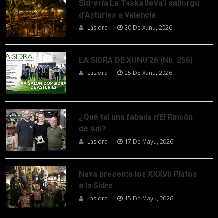
Sidrería La Taska lleva’l saborgu
d’Asturies a Valencia
Lasidra
30 De Xunu, 2026
LA SIDRA DE XUNU’26 (Nb. 266)
Lasidra
25 De Xunu, 2026
¿Qué tal una fabada n’El Rincón
de Adi?
Lasidra
17 De Mayu, 2026
Nava presenta los XXXVII Platos
a la Sidre
Lasidra
15 De Mayu, 2026