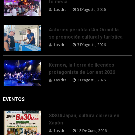
to mesa
Lasidra
5 D'agostu, 2026
Asturies perafita n’An Oriant la
so promoción cultural y turística
Lasidra
3 D'agostu, 2026
Kernow, la tierra de lleendes
protagonista de Lorient 2026
Lasidra
2 D'agostu, 2026
EVENTOS
SISGAJapan, cultura sidrera en
Xapón
Lasidra
18 De Xunu, 2026