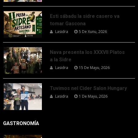
Esti sábadu la sidre casero va
tomar Gascona
Lasidra
5 De Xunu, 2026
Nava presenta los XXXVII Platos
a la Sidre
Lasidra
15 De Mayu, 2026
Tuvimos nel Cider Salon Hungary
Lasidra
1 De Mayu, 2026
GASTRONOMÍA