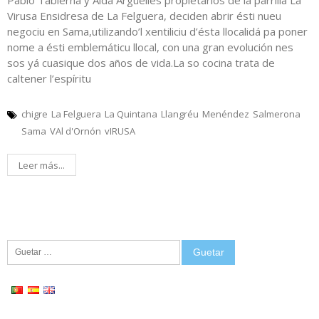
Virusa Ensidresa de La Felguera, deciden abrir ésti nueu
negociu en Sama,utilizando’l xentiliciu d’ésta llocalidá pa poner
nome a ésti emblemáticu llocal, con una gran evolución nes
sos yá cuasique dos años de vida.La so cocina trata de
caltener l’espíritu
chigre
La Felguera
La Quintana
Llangréu
Menéndez
Salmerona
Sama
VAl d'Ornón
vIRUSA
Leer más...
Guetar: