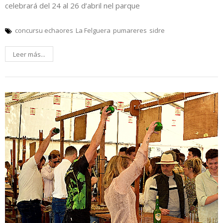
celebrará del 24 al 26 d’abril nel parque
concursu echaores
La Felguera
pumareres
sidre
Leer más...