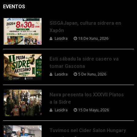
EVENTOS
SISGAJapan, cultura sidrera en
Xapón
Lasidra
18 De Xunu, 2026
Esti sábadu la sidre casero va
tomar Gascona
Lasidra
5 De Xunu, 2026
Nava presenta los XXXVII Platos
a la Sidre
Lasidra
15 De Mayu, 2026
Tuvimos nel Cider Salon Hungary