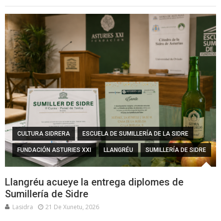
CULTURA SIDRERA
ESCUELA DE SUMILLERÍA DE LA SIDRE
FUNDACIÓN ASTURIES XXI
LLANGRÉU
SUMILLERÍA DE SIDRE
Llangréu acueye la entrega diplomes de
Sumillería de Sidre
Lasidra
21 De Xunetu, 2026