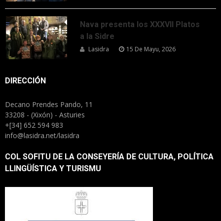
Nava presenta los XXXVII Platos
a la Sidre
Lasidra
15 De Mayu, 2026
DIRECCIÓN
Decano Prendes Pando, 11
33208 - (Xixón) - Asturies
+[34] 652 594 983
info@lasidra.net/lasidra
COL SOFITU DE LA CONSEYERÍA DE CULTURA, POLÍTICA
LLINGÜÍSTICA Y TURISMU