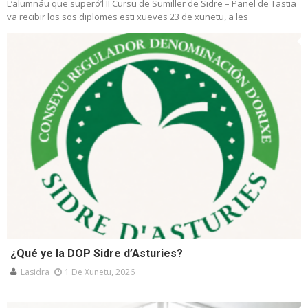
L’alumnáu que superó’l II Cursu de Sumiller de Sidre – Panel de Tastia
va recibir los sos diplomes esti xueves 23 de xunetu, a les
¿Qué ye la DOP Sidre d’Asturies?
Lasidra
1 De Xunetu, 2026