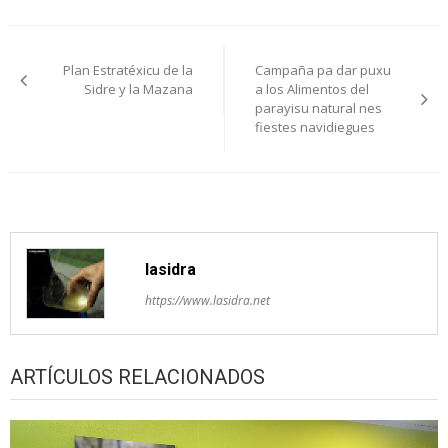
Navegación
Plan Estratéxicu de la
Campaña pa dar puxu
pelos
Sidre y la Mazana
a los Alimentos del
parayisu natural nes
artículos
fiestes navidiegues
lasidra
https://www.lasidra.net
ARTÍCULOS RELACIONADOS