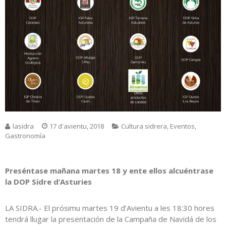
lasidra
17 d'avientu, 2018
Cultura sidrera
,
Eventos
,
Gastronomía
Preséntase mañana martes 18 y ente ellos alcuéntrase
la DOP Sidre d’Asturies
LA SIDRA.- El prósimu martes 19 d’Avientu a les 18:30 hores
tendrá llugar la presentación de la Campaña de Navidá de los