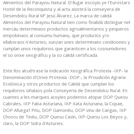
Alimentos del Parayisu Natural. El llugar escoyíu ye l’Eurostars
Hotel de la Reconquista y al actu asistirá la conseyera de
Desendolcu Rural Mª Jesú Álvarez. La marca de calidá
Alimentos del Parayisu Natural tien como finalidá distinguir nel
mercáu determinaos productos agroalimentarios y pequeros
empobinaos al consumu humanu, que producíos y/o
ellaboraos n’Asturies, xunzan unes determinaes condiciones y
cumplan unos requilorios que garanticen a los cosnumidores
el so orixe xeográficu y la so calidá certificada.
Ente llos alcuétrase la Indicación Xeográfica Protexía -IXP- la
Denominación d’Orixe Protexía -DOP-, la Proudición Agraria
Ecolóxica y otros productos de Calidá que cumplan los
requilorios siñalaos pola Conseyería de Desendolcu Rural. En
cuantes a les marques acoyíes podemos atopar DOP Quesu
Cabrales, IXP Faba Asturiana, IXP Xata Asturiana, la Copae,
DOP Afuega’l Pitu, DOP Gamonéu, DOP vinu de Cangas, IXP
Choscu de Tinéu, DOP Quesu Casín, IXP Quesu Los Beyos y,
claro, la DOP Sidra d’Asturies.