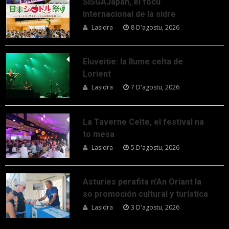
SISGAJapan, el focu
internacional de la sidre
Lasidra
8 D'agostu, 2026
Eluveitie: la llume celta de
Lorient
Lasidra
7 D'agostu, 2026
La Taverne Celte, el festival na
to mesa
Lasidra
5 D'agostu, 2026
Asturies perafita n’An Oriant la
so promoción cultural y turística
Lasidra
3 D'agostu, 2026