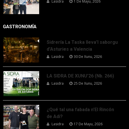
Lasidra
1 De Mayu, 2026
GASTRONOMÍA
Sidrería La Taska lleva’l saborgu
d’Asturies a Valencia
Lasidra
30 De Xunu, 2026
LA SIDRA DE XUNU’26 (Nb. 266)
Lasidra
25 De Xunu, 2026
¿Qué tal una fabada n’El Rincón
de Adi?
Lasidra
17 De Mayu, 2026