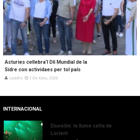
Asturies cellebra’l Díi Mundial de la
Sidre con actividaes per tol país
Lasidra
1 De Xunu, 2026
INTERNACIONAL
Eluveitie: la llume celta de
Lorient