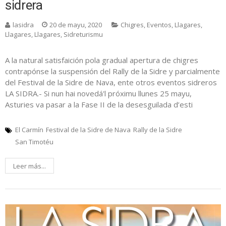
sidrera
lasidra
20 de mayu, 2020
Chigres
,
Eventos
,
Llagares
,
Llagares
,
Llagares
,
Sidreturismu
A la natural satisfaición pola gradual apertura de chigres
contrapónse la suspensión del Rally de la Sidre y parcialmente
del Festival de la Sidre de Nava, ente otros eventos sidreros
LA SIDRA.- Si nun hai novedá'l próximu llunes 25 mayu,
Asturies va pasar a la Fase II de la desesguilada d’esti
El Carmín
Festival de la Sidre de Nava
Rally de la Sidre
San Timotéu
Leer más...