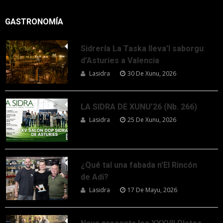
GASTRONOMÍA
Sidrería La Taska lleva’l saborgu
d’Asturies a Valencia
Lasidra
30 De Xunu, 2026
LA SIDRA DE XUNU’26 (Nb. 266)
Lasidra
25 De Xunu, 2026
¿Qué tal una fabada n’El Rincón
de Adi?
Lasidra
17 De Mayu, 2026