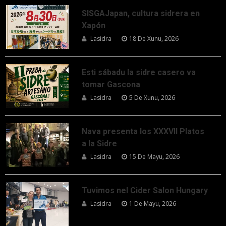
SISGAJapan, cultura sidrera en
Xapón
Lasidra
18 De Xunu, 2026
Esti sábadu la sidre casero va
tomar Gascona
Lasidra
5 De Xunu, 2026
Nava presenta los XXXVII Platos
a la Sidre
Lasidra
15 De Mayu, 2026
Tuvimos nel Cider Salon Hungary
Lasidra
1 De Mayu, 2026