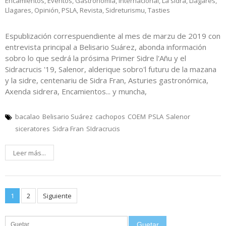
Encamientos
,
Eventos
,
Gastronomía
,
Internacional
,
La sidra
,
Llagares
,
Llagares
,
Opinión
,
PSLA
,
Revista
,
Sidreturismu
,
Tasties
Espublización correspuendiente al mes de marzu de 2019 con
entrevista principal a Belisario Suárez, abonda información
sobro lo que sedrá la prósima Primer Sidre l'Añu y el
Sidracrucis '19, Salenor, alderique sobro'l futuru de la mazana
y la sidre, centenariu de Sidra Fran, Asturies gastronómica,
Axenda sidrera, Encamientos... y muncha,
bacalao
Belisario Suárez
cachopos
COEM
PSLA
Salenor
siceratores
Sidra Fran
SIdracrucis
Leer más...
Posts
1
2
Siguiente
pagination
Guetar: