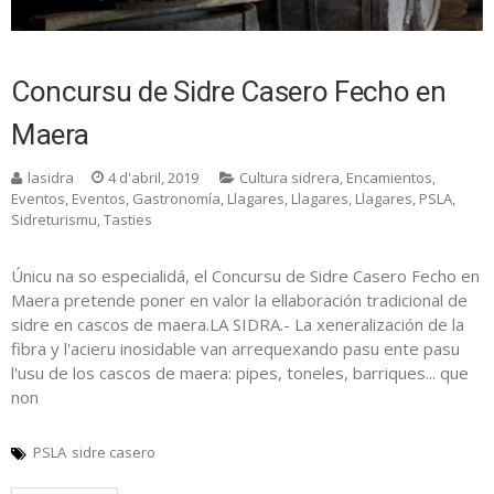
Concursu de Sidre Casero Fecho en
Maera
lasidra
4 d'abril, 2019
Cultura sidrera
,
Encamientos
,
Eventos
,
Eventos
,
Gastronomía
,
Llagares
,
Llagares
,
Llagares
,
PSLA
,
Sidreturismu
,
Tasties
Únicu na so especialidá, el Concursu de Sidre Casero Fecho en
Maera pretende poner en valor la ellaboración tradicional de
sidre en cascos de maera.LA SIDRA.- La xeneralización de la
fibra y l'acieru inosidable van arrequexando pasu ente pasu
l'usu de los cascos de maera: pipes, toneles, barriques... que
non
PSLA
sidre casero