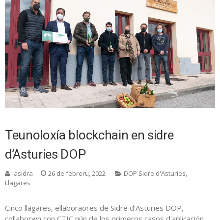
Teunoloxía blockchain en sidre
d’Asturies DOP
lasidra
26 de febreru, 2022
DOP Sidre d'Asturies
,
Llagares
Cinco llagares, ellaboraores de Sidre d'Asturies DOP,
collaborwn con CTIC nún de los primeros casos d'aplicación