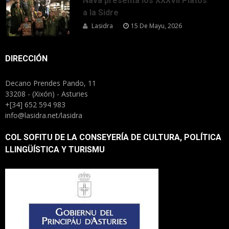
Nava presenta los XXXVII Platos
a la Sidre
Lasidra
15 De Mayu, 2026
DIRECCIÓN
Decano Prendes Pando, 11
33208 - (Xixón) - Asturies
+[34] 652 594 983
info@lasidra.net/lasidra
COL SOFITU DE LA CONSEYERÍA DE CULTURA, POLÍTICA
LLINGÜÍSTICA Y TURISMU