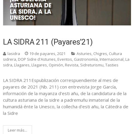
LA SIDRA 211 (Payares’21)
lasidra
19 de payares, 2021
Asturies
,
Chigres
,
Cultura
sidrera
,
DOP Sidre d'Asturies
,
Eventos
,
Gastronomía
,
Internacional
,
La
sidra
,
Llagares
,
Llagares
,
Opinión
,
Revista
,
Sidreturismu
,
Tasties
LA SIDRA 211Espublización correspuendiente al mes de
payares de 2021 (Nb. 211) con entrevista Jorge García,
información de la mayanza d'esti añu, de la candidatura de la
cultura asturiana de la sidre a padremuñu inmaterial de la
humanidá énte la Unesco, la collecha d'esti añu, la Cátedra de
la Sidre
Leer más...