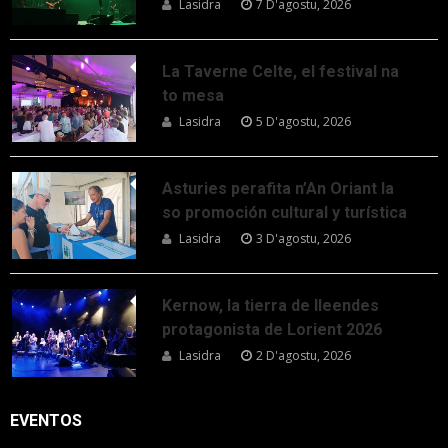
Lasidra
7 D'agostu, 2026
La Taverne Celte, el festival na
to mesa
Lasidra
5 D'agostu, 2026
Asturies perafita n’An Oriant la
so promoción cultural y turística
Lasidra
3 D'agostu, 2026
Kernow, la tierra de lleendes
protagonista de Lorient 2026
Lasidra
2 D'agostu, 2026
EVENTOS