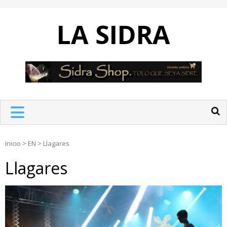
Skip
to
LA SIDRA
content
Inicio
>
EN
>
Llagares
Llagares