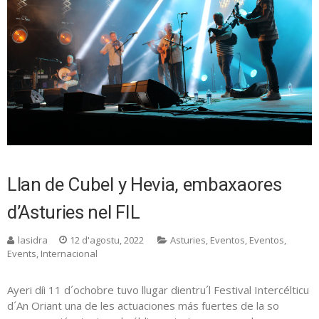
Llan de Cubel y Hevia, embaxaores
d’Asturies nel FIL
lasidra
12 d'agostu, 2022
Asturies
,
Eventos
,
Eventos
,
Events
,
Internacional
Ayeri díi 11 d´ochobre tuvo llugar dientru´l Festival Intercélticu
d´An Oriant una de les actuaciones más fuertes de la so