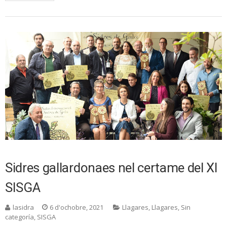
Sidres gallardonaes nel certame del XI
SISGA
lasidra
6 d'ochobre, 2021
Llagares
,
Llagares
,
Sin
categoría
,
SISGA