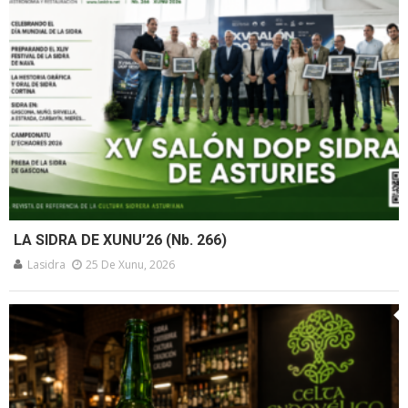
LA SIDRA DE XUNU’26 (Nb. 266)
Lasidra
25 De Xunu, 2026