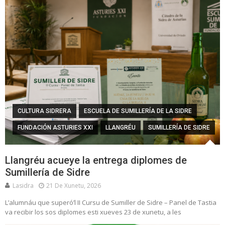
CULTURA SIDRERA
ESCUELA DE SUMILLERÍA DE LA SIDRE
FUNDACIÓN ASTURIES XXI
LLANGRÉU
SUMILLERÍA DE SIDRE
Llangréu acueye la entrega diplomes de
Sumillería de Sidre
Lasidra
21 De Xunetu, 2026
L’alumnáu que superó’l II Cursu de Sumiller de Sidre – Panel de Tastia
va recibir los sos diplomes esti xueves 23 de xunetu, a les