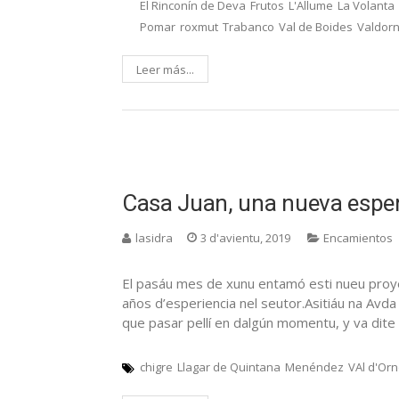
El Rinconín de Deva
Frutos
L'Allume
La Volanta
Pomar
roxmut
Trabanco
Val de Boides
Valdor
Leer más...
Casa Juan, una nueva esper
lasidra
3 d'avientu, 2019
Encamientos
El pasáu mes de xunu entamó esti nueu proye
años d’esperiencia nel seutor.Asitiáu na Avda
que pasar pellí en dalgún momentu, y va dite 
chigre
Llagar de Quintana
Menéndez
VAl d'Or