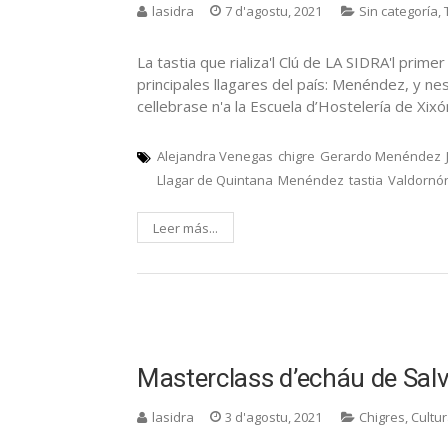
lasidra
7 d'agostu, 2021
Sin categoría
,
La tastia que rializa'l Clú de LA SIDRA'l pri
principales llagares del país: Menéndez, y ne
cellebrase n'a la Escuela d’Hostelería de Xix
Alejandra Venegas
chigre
Gerardo Menéndez
Llagar de Quintana
Menéndez
tastia
Valdornó
Leer más...
Masterclass d’echáu de Sa
lasidra
3 d'agostu, 2021
Chigres
,
Cultur