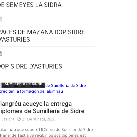
DE SEMEYES LA SIDRA
RACES DE MAZANA DOP SIDRE
D'ASTURIES
CULTURA SIDRERA
ESCUELA DE SUMILLERÍA DE LA SIDRE
DOP SIDRE D'ASTURIES
FUNDACIÓN ASTURIES XXI
LLANGRÉU
SUMILLERÍA DE SIDRE
langréu acueye la entrega
iplomes de Sumillería de Sidre
Lasidra
21 De Xunetu, 2026
’alumnáu que superó’l II Cursu de Sumiller de Sidre
 Panel de Tastia va recibir los sos diplomes esti