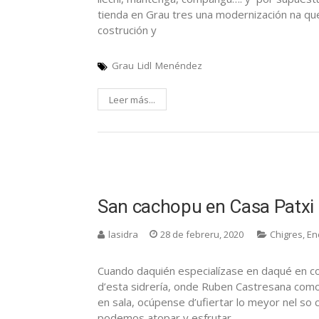
tienda en Grau tres una modernización na que
costrución y
Grau
Lidl
Menéndez
Leer más...
San cachopu en Casa Patxi
lasidra
28 de febreru, 2020
Chigres
,
En
Cuando daquién especialízase en daqué en co
d’esta sidrería, onde Ruben Castresana como
en sala, ocúpense d’ufiertar lo meyor nel s
podemos atopar y esfrutar,