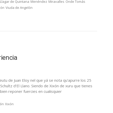
Llagar de Quintana
Menéndez
Miravalles
Onde Tomás
nón
Viuda de Angelón
iencia
utu de Juan Eloy nel que yá se nota qu’apurre los 25
 Schultz d’El Llano. Siendo de Xixón de xuru que tienes
bien reponer fuercies en cualisquier
nón
Xixón