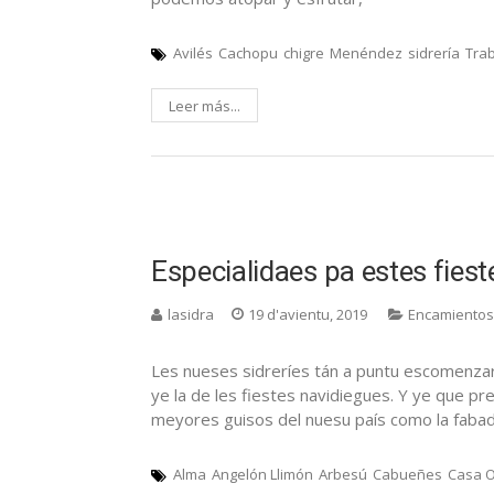
Avilés
Cachopu
chigre
Menéndez
sidrería
Tra
Leer más...
Especialidaes pa estes fiest
lasidra
19 d'avientu, 2019
Encamientos
Les nueses sidreríes tán a puntu escomenzar 
ye la de les fiestes navidiegues. Y ye que 
meyores guisos del nuesu país como la fabada,
Alma
Angelón Llimón
Arbesú
Cabueñes
Casa O