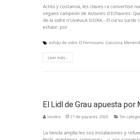
Actitú y costancia, les claves ra convertise 
vegaes campeón de Asturies d'Echaores. Quien
de la sidre n'UviéuLA SIDRA.- El cursu surde 
echaor, por
echáu de sidre
El Ferroviario
Gascona
Menénd
Leer más...
El Lidl de Grau apuesta po
lasidra
27 de payares, 2020
Sin catego
La tienda amplía les sos instalaciones y refue
llechi, mantenga, compangu…. y por supuestu,