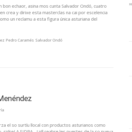
x
nun bon echaor, asina mos cunta Salvador Ondó, cuatro
 crea y dirixe esta masterclas na cai por escelencia
como un reclamu a esta figura única asturiana del
ez
Pedro Caramés
Salvador Ondó
r Menéndez
ría
rza el so surtíu llocal con productos asturianos como
 sidreLA SIDRA.- Lidl reabre les puertes de la so nueva