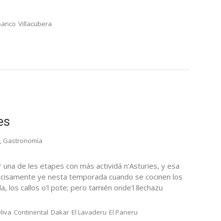
banco
Villacubera
es
,
Gastronomía
una de les etapes con más actividá n’Asturies, y esa
precisamente ye nesta temporada cuando se cocinen los
 los callos o'l pote; pero tamién onde'l llechazu
liva
Continental
Dakar
El Lavaderu
El Paneru