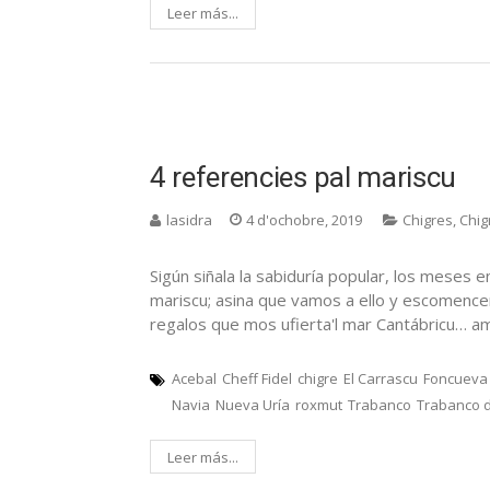
Leer más...
4 referencies pal mariscu
lasidra
4 d'ochobre, 2019
Chigres
,
Chig
Sigún siñala la sabiduría popular, los meses en
mariscu; asina que vamos a ello y escomence
regalos que mos ufierta'l mar Cantábricu… am
Acebal
Cheff Fidel
chigre
El Carrascu
Foncueva
Navia
Nueva Uría
roxmut
Trabanco
Trabanco 
Leer más...