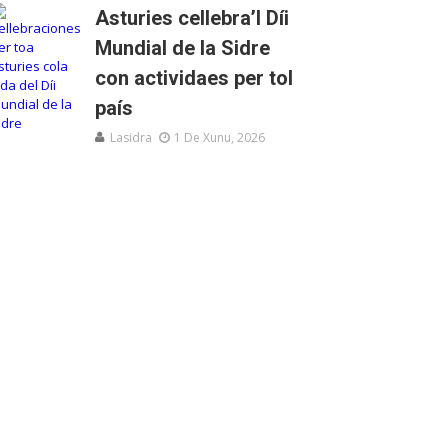
Asturies cellebra’l Díi
Mundial de la Sidre
con actividaes per tol
país
Lasidra
1 De Xunu, 2026