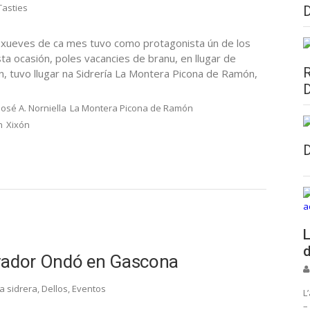
Tasties
mer xueves de ca mes tuvo como protagonista ún de los
sta ocasión, poles vacancies de branu, en llugar de
ón, tuvo llugar na Sidrería La Montera Picona de Ramón,
José A. Norniella
La Montera Picona de Ramón
n
Xixón
L
d
lvador Ondó en Gascona
a sidrera
,
Dellos
,
Eventos
L
–