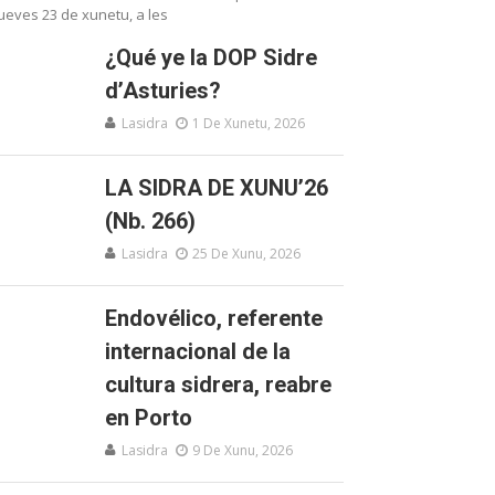
ueves 23 de xunetu, a les
¿Qué ye la DOP Sidre
d’Asturies?
Lasidra
1 De Xunetu, 2026
LA SIDRA DE XUNU’26
(Nb. 266)
Lasidra
25 De Xunu, 2026
Endovélico, referente
internacional de la
cultura sidrera, reabre
en Porto
Lasidra
9 De Xunu, 2026