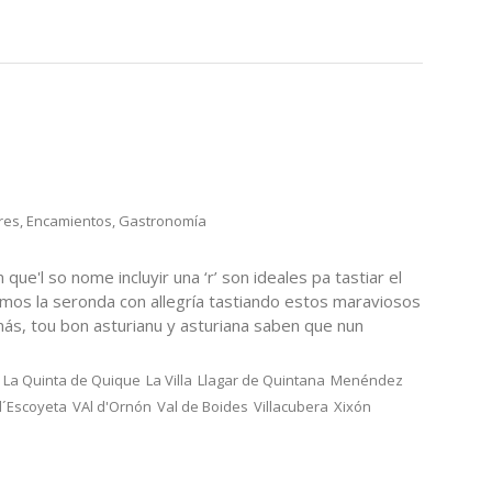
res
,
Encamientos
,
Gastronomía
 que'l so nome incluyir una ‘r’ son ideales pa tastiar el
mos la seronda con allegría tastiando estos maraviosos
ás, tou bon asturianu y asturiana saben que nun
La Quinta de Quique
La Villa
Llagar de Quintana
Menéndez
d´Escoyeta
VAl d'Ornón
Val de Boides
Villacubera
Xixón