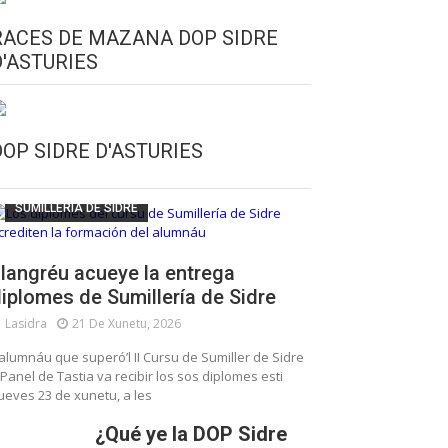
RACES DE MAZANA DOP SIDRE
D'ASTURIES
CULTURA SIDRERA
ESCUELA DE SUMILLERÍA DE LA SIDRE
DOP SIDRE D'ASTURIES
FUNDACIÓN ASTURIES XXI
LLANGRÉU
SUMILLERÍA DE SIDRE
langréu acueye la entrega
iplomes de Sumillería de Sidre
Lasidra
21 De Xunetu, 2026
’alumnáu que superó’l II Cursu de Sumiller de Sidre
 Panel de Tastia va recibir los sos diplomes esti
ueves 23 de xunetu, a les
¿Qué ye la DOP Sidre