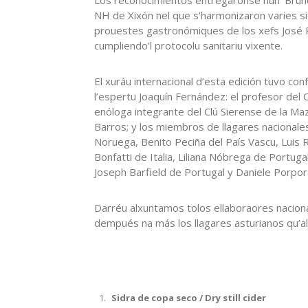
NH de Xixón nel que s’harmonizaron varies 
prouestes gastronómiques de los xefs José
cumpliendo’l protocolu sanitariu vixente.
El xuráu internacional d’esta edición tuvo co
l’espertu Joaquín Fernández: el profesor del C
enóloga integrante del Clú Sierense de la Ma
Barros; y los miembros de llagares nacional
Noruega, Benito Peciña del País Vascu, Luis R
Bonfatti de Italia, Liliana Nóbrega de Portug
Joseph Barfield de Portugal y Daniele Porpora
Darréu alxuntamos tolos ellaboraores naciona
dempués na más los llagares asturianos qu’a
Sidra de copa seco / Dry still cider