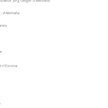
nufaktur Jörg Geiger d’Alemaña
r, d’Alemaña
aries
er
e n’Escocia
a