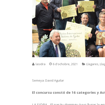
lasidra
6 d'ochobre, 2021
Llagares
,
Lla
Semeya: David Aguilar
El concursu constó de 16 categoríes y Ast
LA SIDRA.- El pasáu domingu tuvo llugar la en