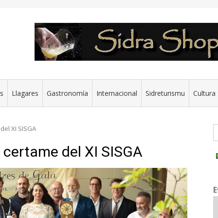
es
Llagares
Gastronomía
Internacional
Sidreturismu
Cultura 
G
del XI SISGA
l certame del XI SISGA
E