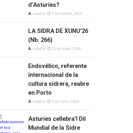
d’Asturies?
Lasidra
1 De Xunetu, 2026
LA SIDRA DE XUNU’26
(Nb. 266)
Lasidra
25 De Xunu, 2026
Endovélico, referente
internacional de la
cultura sidrera, reabre
en Porto
Lasidra
9 De Xunu, 2026
Asturies cellebra’l Díi
Mundial de la Sidre