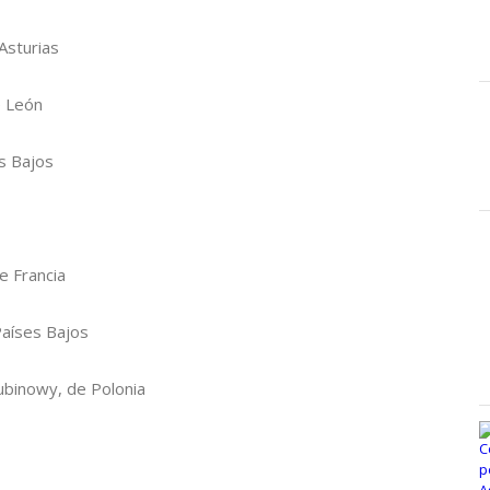
Asturias
de León
es Bajos
e Francia
Países Bajos
binowy, de Polonia