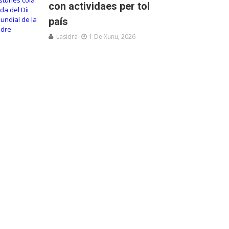
con actividaes per tol
país
Lasidra
1 De Xunu, 2026