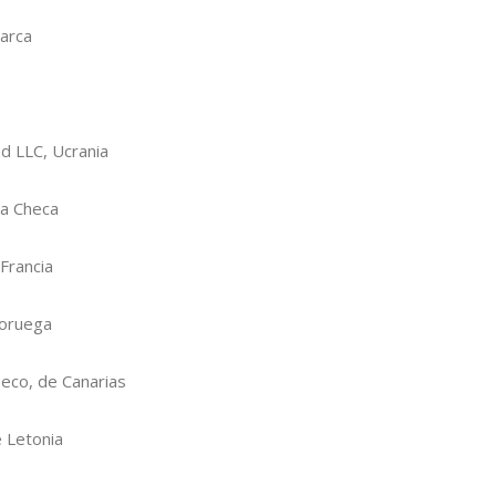
marca
nd LLC, Ucrania
ca Checa
Francia
Noruega
seco, de Canarias
e Letonia