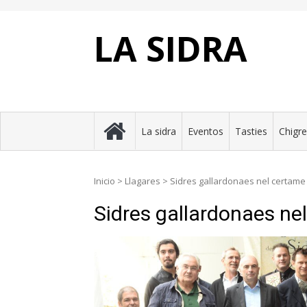
Skip
to
content
LA SIDRA
La sidra
Eventos
Tasties
Chigr
Inicio
>
Llagares
>
Sidres gallardonaes nel certame 
Sidres gallardonaes ne