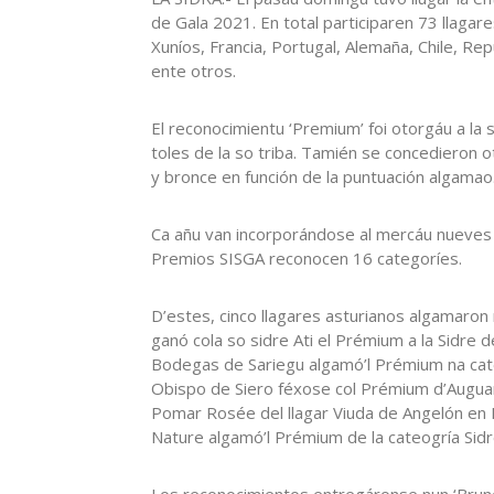
de Gala 2021. En total participaren 73 llag
Xuníos, Francia, Portugal, Alemaña, Chile, Rep
ente otros.
El reconocimientu ‘Premium’ foi otorgáu a la
toles de la so triba. Tamién se concedieron ot
y bronce en función de la puntuación algamao
Ca añu van incorporándose al mercáu nueves 
Premios SISGA reconocen 16 categoríes.
D’estes, cinco llagares asturianos algamaron 
ganó cola so sidre Ati el Prémium a la Sidr
Bodegas de Sariegu algamó’l Prémium na catego
Obispo de Siero féxose col Prémium d’Auguar
Pomar Rosée del llagar Viuda de Angelón en 
Nature algamó’l Prémium de la cateogría Sidr
Los reconocimientos entregáronse nun ‘Brun