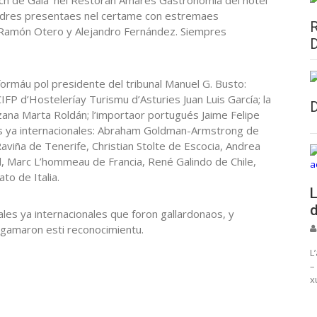
sidres presentaes nel certame con estremaes
 Ramón Otero y Alejandro Fernández. Siempres
nformáu pol presidente del tribunal Manuel G. Busto:
IFP d’Hosteleríay Turismu d’Asturies Juan Luis García; la
zana Marta Roldán; l’importaor portugués Jaime Felipe
es ya internacionales: Abraham Goldman-Armstrong de
aviña de Tenerife, Christian Stolte de Escocia, Andrea
al, Marc L’hommeau de Francia, René Galindo de Chile,
to de Italia.
L
d
les ya internacionales que foron gallardonaos, y
lgamaron esti reconocimientu.
L
–
x