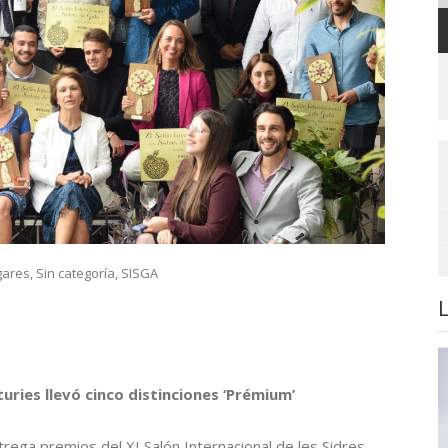
gares
,
Sin categoría
,
SISGA
uries llevó cinco distinciones ‘Prémium’
trega premios del XI Salón Internacional de les Sidres