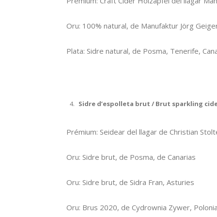
Prémium: Craft Cider Holzapfel del llagar Ma
Oru: 100% natural, de Manufaktur Jörg Geige
Plata: Sidre natural, de Posma, Tenerife, Can
Sidre d’espolleta brut / Brut sparkling cid
Prémium: Seidear del llagar de Christian Stolt
Oru: Sidre brut, de Posma, de Canarias
Oru: Sidre brut, de Sidra Fran, Asturies
Oru: Brus 2020, de Cydrownia Zywer, Poloni