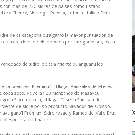
ares con más de 230 sidres de países como Estaos
ública Chenca, Noruega, Polonia, Letonia, Italia o Perú
 sidre de ca categoría qu’algamó la mayor puntuación de
res tres tribes de distinciones per categoría: oru, plata
.
variedaes de sidre, de tala mienta qu’anguañu los
reconocencies ‘Premium’. El llagar Panizales de Mieres
e de copa seco, Valverán 20 Manzanas de Masaveu
ría Sidre de xelu, el llagar Casería San Juan del
diente de sidre pol so producto Salvador del Obispo,
Nava ganó’l Prémium Sidre rosao y Ramos del Valle Brut
e d’espolleta brut nature.
ch de Gala’ nel Restorán Amares Gastronomía del hotel