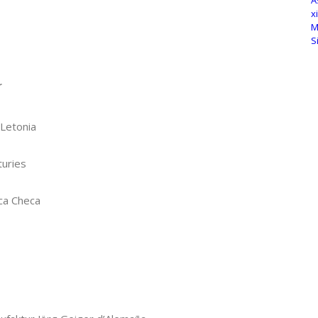
r
 Letonia
turies
ica Checa