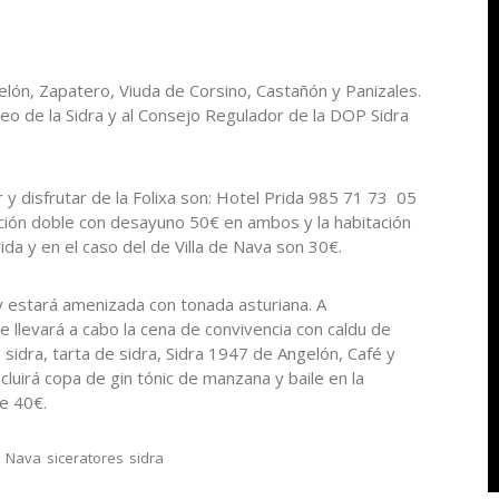
lón, Zapatero, Viuda de Corsino, Castañón y Panizales.
o de la Sidra y al Consejo Regulador de la DOP Sidra
r y disfrutar de la Folixa son: Hotel Prida 985 71 73 05
ación doble con desayuno 50€ en ambos y la habitación
da y en el caso del de Villa de Nava son 30€.
y estará amenizada con tonada asturiana. A
se llevará a cabo la cena de convivencia con caldu de
sidra, tarta de sidra, Sidra 1947 de Angelón, Café y
luirá copa de gin tónic de manzana y baile en la
de 40€.
Nava
siceratores
sidra