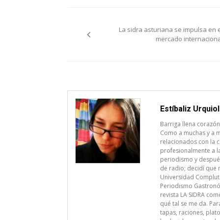
Navegación
La sidra asturiana se impulsa en e
de
mercado internaciona
entradas
Estíbaliz Urquio
Barriga llena coraz
Como a muchas y a m
relacionados con la 
profesionalmente a la
periodismo y después 
de radio; decidí que 
Universidad Complut
Periodismo Gastronómi
revista LA SIDRA como
qué tal se me da. Par
tapas, raciones, plat