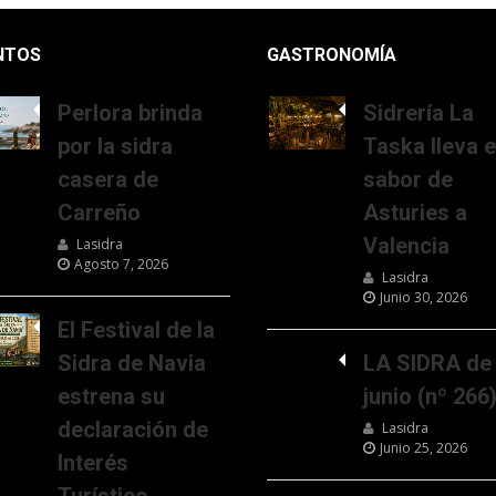
NTOS
GASTRONOMÍA
Perlora brinda
Sidrería La
por la sidra
Taska lleva e
casera de
sabor de
Carreño
Asturies a
Valencia
Lasidra
Agosto 7, 2026
Lasidra
Junio 30, 2026
El Festival de la
Sidra de Navia
LA SIDRA de
estrena su
junio (nº 266
declaración de
Lasidra
Junio 25, 2026
Interés