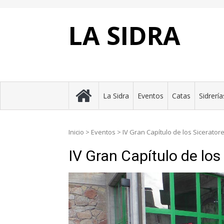
Skip
to
content
LA SIDRA
La Sidra
Eventos
Catas
Sidrería
Inicio
>
Eventos
>
IV Gran Capítulo de los Sicerator
IV Gran Capítulo de los