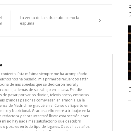
l
La venta de la sidra sube como la
l
espuma
la
ón contento. Esta máxima siempre me ha acompañado.
uchos nos ha pasado, mis primeros recuerdos están
cocina de mis abuelas que se dedicaron moral y
 cocina, además de su trabajo en la casa. Estudié
de pasar por varios diarios, televisiones y emisoras
mis grandes pasiones conviviesen en armonía. En la
ense de Madrid me gradué en el Curso de Experto en
co y Nutricional. Gracias a ello entré a trabajar en la
 redactora y ahora intentaré llevar esta sección a ver
a mí no hay nada más satisfactorio que descubrir
os o postres en todo tipo de lugares. Desde hace años