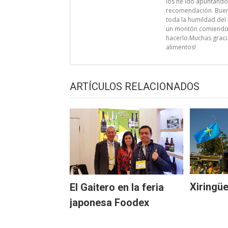
los he ido apuntando
recomendación. Bueno
toda la humildad del 
un montón comiendo y
hacerlo.Muchas graci
alimentos!
ARTÍCULOS RELACIONADOS
Xiringüe
El Gaitero en la feria
japonesa Foodex