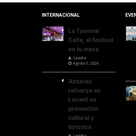
INTERNACIONAL
EVE
La Taverne
Celte, el festival
en tu mesa
Lasidra
Agosto 5, 2026
Asturies
refuerza en
Lorient su
promoción
cultural y
turística
Lasidra