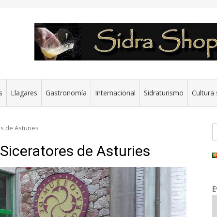
s
Llagares
Gastronomía
Internacional
Sidraturismo
Cultura 
B
es de Asturies
 Siceratores de Asturies
E