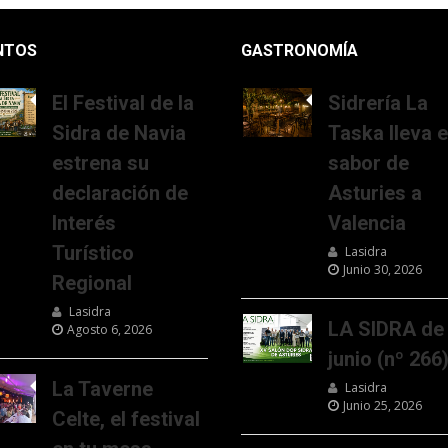
NTOS
GASTRONOMÍA
El Festival de la
Sidrería La
Sidra de Navia
Taska lleva e
estrena su
sabor de
declaración de
Asturies a
Interés
Valencia
Turístico
Lasidra
Junio 30, 2026
Regional
Lasidra
LA SIDRA de
Agosto 6, 2026
junio (nº 266
La Taverne
Lasidra
Junio 25, 2026
Celte, el festival