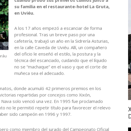
su familia en el restaurante-hotel La Gruta,
en Uviéu.
A los 17 años empezó a escanciar de forma
profesional. Tras un breve paso por una
cafetería, trabajó un año en la Sidrería Asturias,
en la calle Caveda de Uviéu. Allí, un compañero
del oficio le enseñó el estilo, la postura y la
uráu
técnica del escanciado, cuidando que el líquido
no se “machaque” en el vaso y que el corte de
muñeca sea el adecuado.
eonatos, donde acumuló 42 primeros premios en los
victorias repartidas por concejos como Xixón,
en Nava solo venció una vez. En 1995 fue proclamado
o no le permitió repetir título para favorecer el relevo
haber sido campeón en 1996 y 1997.
 pero como miembro del jurado del Campeonato Oficial