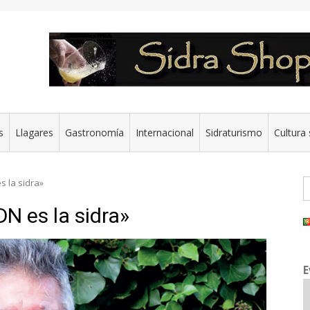
s
Llagares
Gastronomía
Internacional
Sidraturismo
Cultura 
B
s la sidra»
N es la sidra»
E