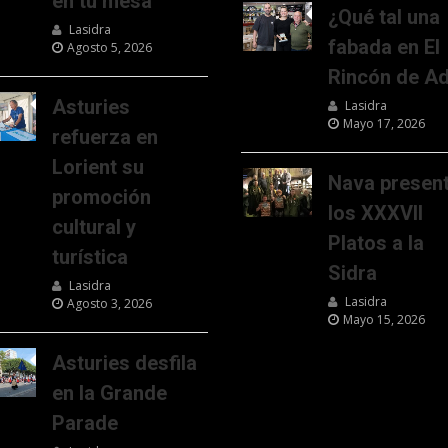
en tu mesa
¿Qué tal una
Lasidra
fabada en El
Agosto 5, 2026
Rincón de Ad
Asturies
Lasidra
Mayo 17, 2026
refuerza en
Lorient su
Nava presen
promoción
los XXXVII
cultural y
Platos a la
turística
Sidra
Lasidra
Lasidra
Agosto 3, 2026
Mayo 15, 2026
Asturies desfila
en la Grande
Parade