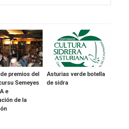
 de premios del
Asturias verde botella
ncursu Semeyes
de sidra
A e
ación de la
ión