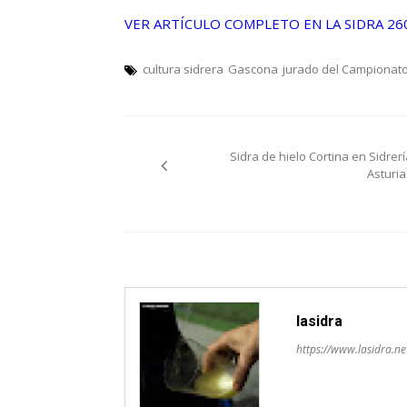
VER ARTÍCULO COMPLETO EN LA SIDRA 26
cultura sidrera
Gascona
jurado del Campionato
Navegación
Sidra de hielo Cortina en Sidrerí
de
Asturia
entradas
lasidra
https://www.lasidra.ne