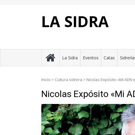
Skip
to
content
LA SIDRA
La Sidra
Eventos
Catas
Sidrería
Inicio
>
Cultura sidrera
>
Nicolas Expósito «Mi ADN e
Nicolas Expósito «Mi AD