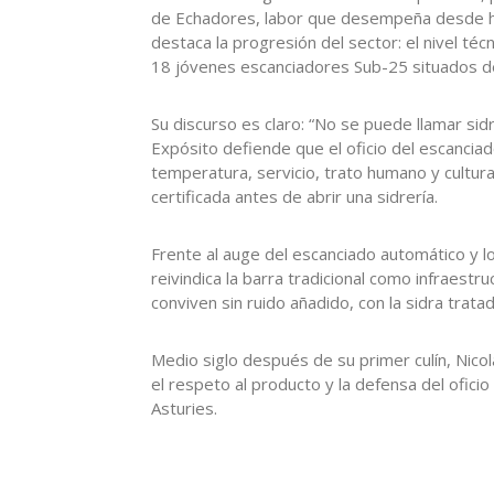
de Echadores, labor que desempeña desde hace
destaca la progresión del sector: el nivel téc
18 jóvenes escanciadores Sub-25 situados de f
Su discurso es claro: “No se puede llamar sidr
Expósito defiende que el oficio del escancia
temperatura, servicio, trato humano y cultura
certificada antes de abrir una sidrería.
Frente al auge del escanciado automático y l
reivindica la barra tradicional como infraestr
conviven sin ruido añadido, con la sidra trata
Medio siglo después de su primer culín, Nicol
el respeto al producto y la defensa del oficio 
Asturies.