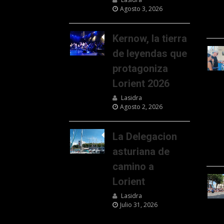
Agosto 3, 2026
Kernow, la tierra
de leyendas que
protagoniza
Lorient 2026
Lasidra
Agosto 2, 2026
La Delegacion
asturiana de
camino a
Lorient
Lasidra
Julio 31, 2026