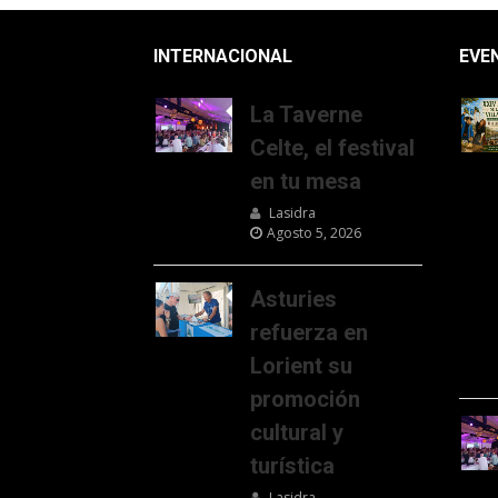
INTERNACIONAL
EVE
La Taverne
Celte, el festival
en tu mesa
Lasidra
Agosto 5, 2026
Asturies
refuerza en
Lorient su
promoción
cultural y
turística
Lasidra