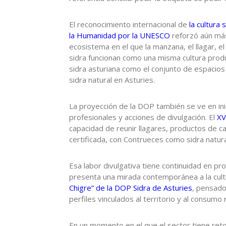
El reconocimiento internacional de
la cultura
la Humanidad por la UNESCO
reforzó aún má
ecosistema en el que la manzana, el llagar, el 
sidra funcionan como una misma cultura produ
sidra asturiana como el conjunto de espacios y
sidra natural en Asturies.
La proyección de la DOP también se ve en ini
profesionales y acciones de divulgación. El
XV
capacidad de reunir llagares, productos de cal
certificada, con Contrueces como sidra natura
Esa labor divulgativa tiene continuidad en p
presenta una mirada contemporánea a la cultur
Chigre” de la DOP Sidra de Asturies
, pensado
perfiles vinculados al territorio y al consumo 
En un momento en el que el sector tiene reto