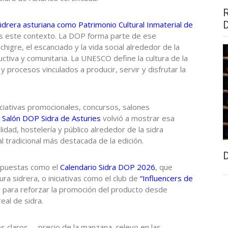
 sidrera asturiana como Patrimonio Cultural Inmaterial de
s este contexto. La DOP forma parte de ese
chigre, el escanciado y la vida social alrededor de la
ctiva y comunitaria. La UNESCO define la cultura de la
 procesos vinculados a producir, servir y disfrutar la
ciativas promocionales, concursos, salones
 Salón DOP Sidra de Asturies
volvió a mostrar esa
idad, hostelería y público alrededor de la sidra
l tradicional más destacada de la edición.
ropuestas como el
Calendario Sidra DOP 2026
, que
a sidrera, o iniciativas como el club de
“Influencers de
 para reforzar la promoción del producto desde
real de sidra.
s claros —precio de la manzana, relevo en las