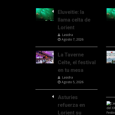
Eluveitie: la
llama celta de
Lorient
Lasidra
Agosto 7, 2026
La Taverne
Celte, el festival
en tu mesa
Lasidra
Agosto 5, 2026
Asturies
refuerza en
Lorient su