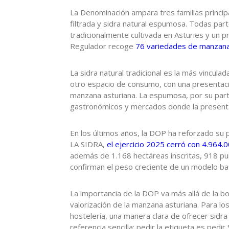
La Denominación ampara tres familias principal
filtrada y sidra natural espumosa. Todas par
tradicionalmente cultivada en Asturies y un 
Regulador recoge
76 variedades de manzana
La sidra natural tradicional es la más vincula
otro espacio de consumo, con una presentación
manzana asturiana. La espumosa, por su parte
gastronómicos y mercados donde la presenta
En los últimos años, la DOP ha reforzado su 
LA SIDRA,
el ejercicio 2025 cerró con 4.964.
además de 1.168 hectáreas inscritas, 918 pu
confirman el peso creciente de un modelo basad
La importancia de la DOP va más allá de la b
valorización de la manzana asturiana. Para los
hostelería, una manera clara de ofrecer sidra 
referencia sencilla: pedir la etiqueta es pedir 