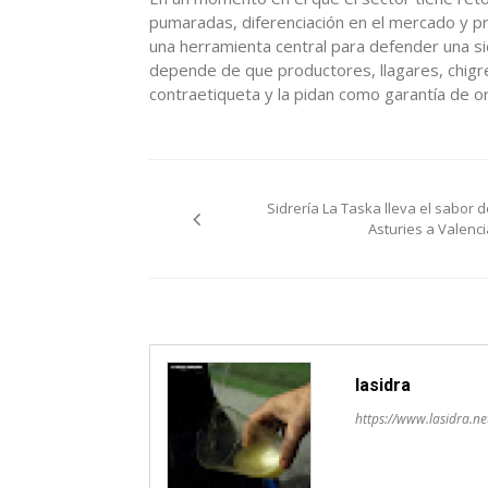
pumaradas, diferenciación en el mercado y pr
una herramienta central para defender una sid
depende de que productores, llagares, chigre
contraetiqueta y la pidan como garantía de or
Navegación
Sidrería La Taska lleva el sabor d
de
Asturies a Valenci
entradas
lasidra
https://www.lasidra.ne