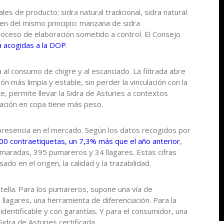
es de producto: sidra natural tradicional, sidra natural
ten del mismo principio: manzana de sidra
proceso de elaboración sometido a control. El Consejo
 acogidas a la DOP
.
da al consumo de chigre y al escanciado. La filtrada abre
 más limpia y estable, sin perder la vinculación con la
, permite llevar la Sidra de Asturies a contextos
ción en copa tiene más peso.
presencia en el mercado. Según los datos recogidos por
000 contraetiquetas, un 7,3% más que el año anterior
,
maradas, 395 pumareros y 34 llagares. Estas cifras
o en el origen, la calidad y la trazabilidad.
otella. Para los pumareros, supone una vía de
 llagares, una herramienta de diferenciación. Para la
identificable y con garantías. Y para el consumidor, una
Sidra de Asturies certificada.