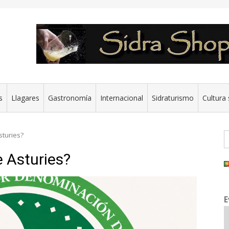
s
Llagares
Gastronomía
Internacional
Sidraturismo
Cultura 
B
sturies?
e Asturies?
E