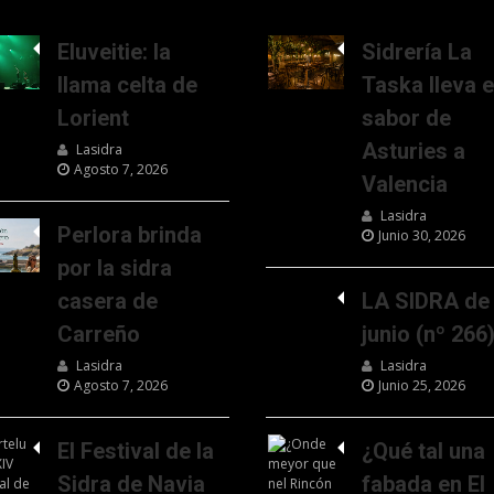
Eluveitie: la
Sidrería La
llama celta de
Taska lleva e
Lorient
sabor de
Asturies a
Lasidra
Agosto 7, 2026
Valencia
Lasidra
Perlora brinda
Junio 30, 2026
por la sidra
casera de
LA SIDRA de
Carreño
junio (nº 266
Lasidra
Lasidra
Agosto 7, 2026
Junio 25, 2026
El Festival de la
¿Qué tal una
Sidra de Navia
fabada en El