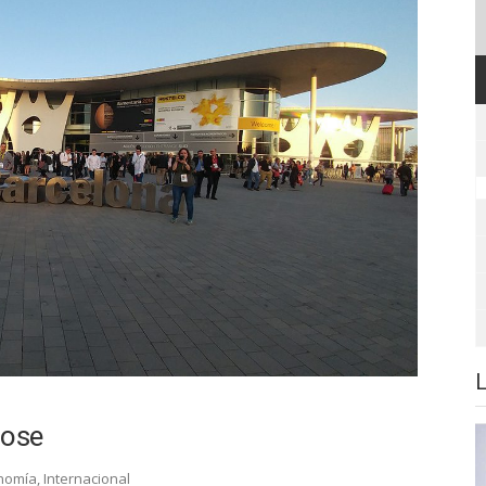
dose
nomía
,
Internacional