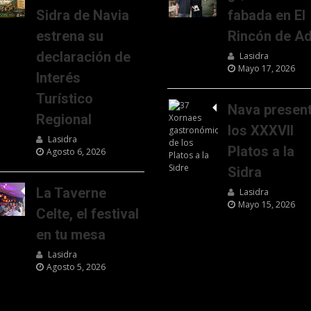
Sidra de Navia
fabada en El
estrena su
Rincón de Ad
declaración de
Lasidra
Mayo 17, 2026
Interés
Turístico
Nava presen
Regional
los XXXVII
Lasidra
Platos a la
Agosto 6, 2026
Sidra
La Taverne
Lasidra
Mayo 15, 2026
Celte, el festival
en tu mesa
Lasidra
Agosto 5, 2026