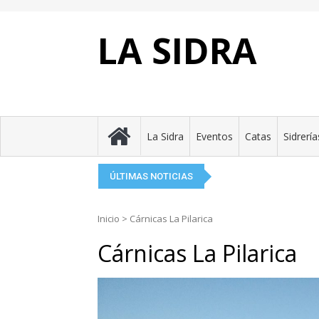
Skip
to
content
LA SIDRA
Eluveitie: la llama cel
Perlora brinda por la
El Festival de la Sidr
La Taverne Celte, el f
Tierra Astur presenta 
La Sidra
Eventos
Catas
Sidrería
ÚLTIMAS NOTICIAS
Inicio
>
Cárnicas La Pilarica
Cárnicas La Pilarica