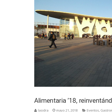
Alimentaria ’18, reinventán
lasidra
mayo 21, 2018
Eventos
,
Gastro