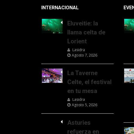
INTERNACIONAL
EVE
Eluveitie: la
llama celta de
Lorient
Lasidra
Agosto 7, 2026
La Taverne
Celte, el festival
en tu mesa
Lasidra
Agosto 5, 2026
Asturies
refuerza en