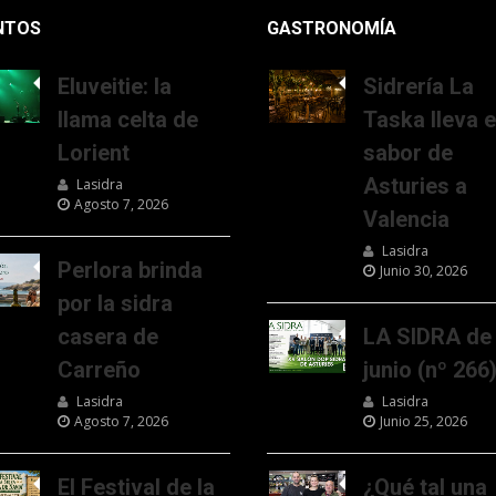
NTOS
GASTRONOMÍA
Eluveitie: la
Sidrería La
llama celta de
Taska lleva e
Lorient
sabor de
Asturies a
Lasidra
Agosto 7, 2026
Valencia
Lasidra
Perlora brinda
Junio 30, 2026
por la sidra
casera de
LA SIDRA de
Carreño
junio (nº 266
Lasidra
Lasidra
Agosto 7, 2026
Junio 25, 2026
El Festival de la
¿Qué tal una