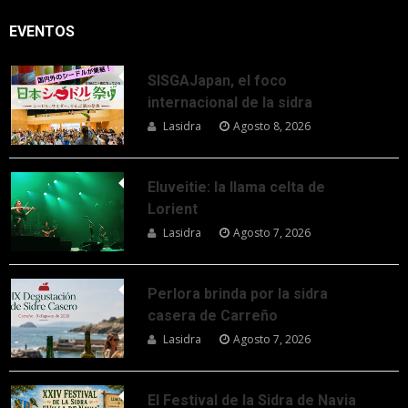
EVENTOS
SISGAJapan, el foco
internacional de la sidra
Lasidra
Agosto 8, 2026
Eluveitie: la llama celta de
Lorient
Lasidra
Agosto 7, 2026
Perlora brinda por la sidra
casera de Carreño
Lasidra
Agosto 7, 2026
El Festival de la Sidra de Navia