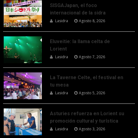
SISGAJapan, el foco
internacional de la sidra
Lasidra
Agosto 8, 2026
Eluveitie: la llama celta de
Lorient
Lasidra
Agosto 7, 2026
La Taverne Celte, el festival en
tu mesa
Lasidra
Agosto 5, 2026
Asturies refuerza en Lorient su
promoción cultural y turística
Lasidra
Agosto 3, 2026