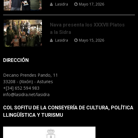
Lasidra
Mayo 17, 2026
Nava presenta los XXXVII Platos
a la Sidra
Lasidra
Mayo 15, 2026
DIRECCIÓN
Decano Prendes Pando, 11
33208 - (Xixón) - Asturies
+[34] 652 594 983
info@lasidra.net/lasidra
COL SOFITU DE LA CONSEYERÍA DE CULTURA, POLÍTICA
LLINGÜÍSTICA Y TURISMU