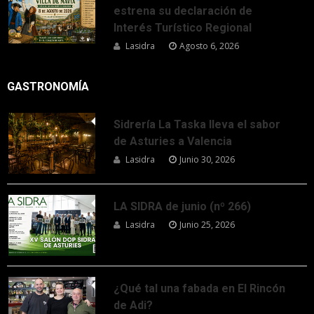
estrena su declaración de
Interés Turístico Regional
Lasidra
Agosto 6, 2026
GASTRONOMÍA
Sidrería La Taska lleva el sabor
de Asturies a Valencia
Lasidra
Junio 30, 2026
LA SIDRA de junio (nº 266)
Lasidra
Junio 25, 2026
¿Qué tal una fabada en El Rincón
de Adi?